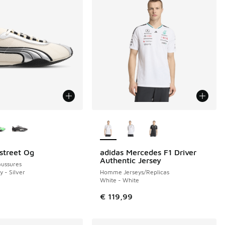
couleurs disponibles
Plus de couleurs disponibles
street Og
adidas Mercedes F1 Driver
de € 89,99 à € 40,00
Authentic Jersey
ussures
y - Silver
Homme Jerseys/Replicas
White - White
€ 119,99