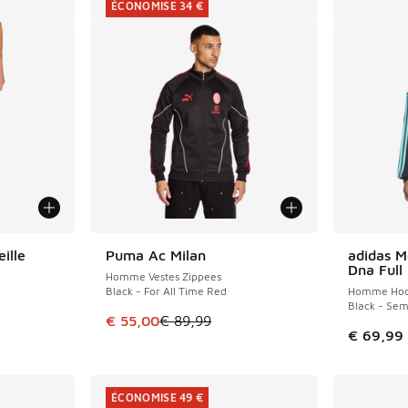
ÉCONOMISE 34 €
ille
Puma Ac Milan
adidas M
ÉCONOMISE 34 €
Dna Full
Homme Vestes Zippees
Black - For All Time Red
Homme Hoo
Black - Sem
romotion. Prix en baisse de € 84,99 à € 55,00
Cet article est en promotion. Prix en baisse 
€ 55,00
€ 89,99
€ 69,99
ÉCONOMISE 49 €