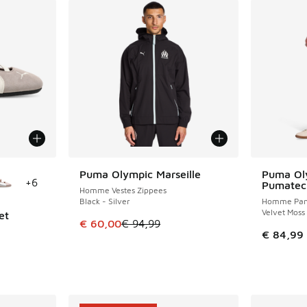
ponibles
Puma Olympic Marseille
Puma Oly
ÉCONOMISE 34 €
+
6
Pumatec
Homme Vestes Zippees
Black - Silver
Homme Pan
Velvet Moss
et
Cet article est en promotion. Prix en baisse 
€ 60,00
€ 94,99
€ 84,99