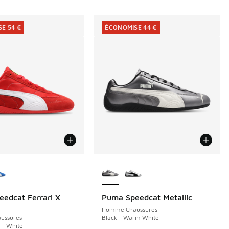
E 54 €
ÉCONOMISE 44 €
couleurs disponibles
Plus de couleurs disponibles
edcat Ferrari X
Puma Speedcat Metallic
E 54 €
ÉCONOMISE 44 €
Homme Chaussures
ussures
Black - Warm White
 - White