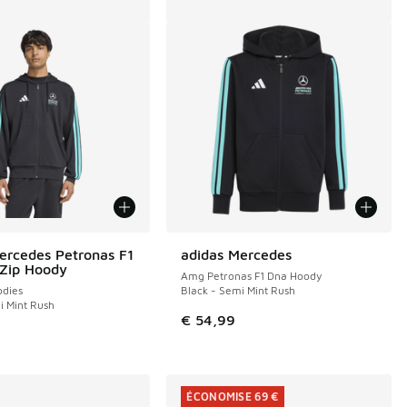
ercedes Petronas F1
adidas Mercedes
 Zip Hoody
Amg Petronas F1 Dna Hoody
dies
Black - Semi Mint Rush
i Mint Rush
de € 89,99 à € 55,00
€ 54,99
ÉCONOMISE 69 €