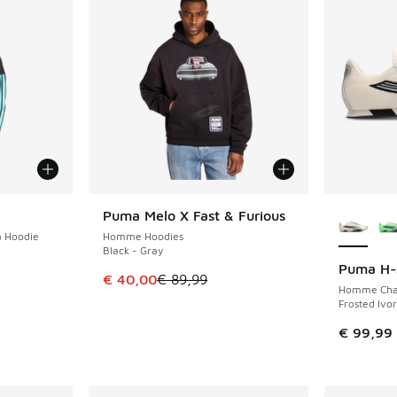
Plus de 
Puma Melo X Fast & Furious
ÉCONOMISE 49 €
a Hoodie
Homme Hoodies
Black - Gray
Puma H-
Cet article est en promotion. Prix en baisse 
€ 40,00
€ 89,99
Homme Cha
Frosted Ivor
€ 99,99