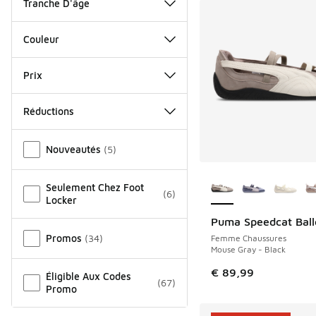
Tranche D'âge
Couleur
Prix
Réductions
Autre
Nouveautés
(
5
)
Plus de couleurs dis
Seulement Chez Foot
(
6
)
Locker
Puma Speedcat Ball
NOUVEAU
Promos
(
34
)
Femme Chaussures
Mouse Gray - Black
€ 89,99
Éligible Aux Codes
(
67
)
Promo