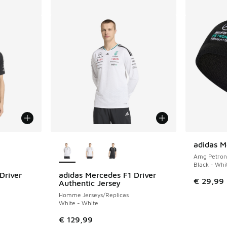
ponibles
Plus de couleurs disponibles
adidas M
Amg Petron
Black - Whi
Driver
adidas Mercedes F1 Driver
€ 29,99
Authentic Jersey
Homme Jerseys/Replicas
White - White
€ 129,99