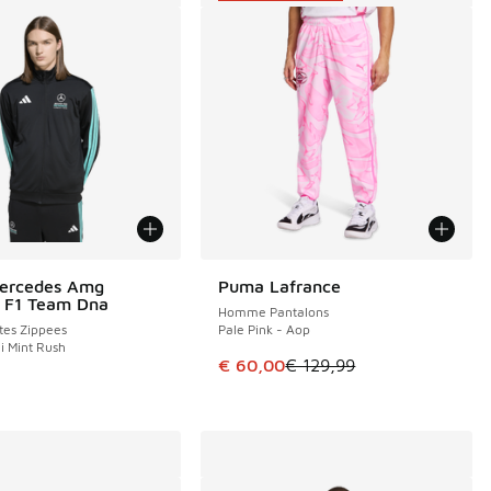
Mercedes Amg
Puma Lafrance
ÉCONOMISE 69 €
 F1 Team Dna
Homme Pantalons
es Zippees
Pale Pink - Aop
i Mint Rush
de € 89,99 à € 40,00
Cet article est en promotion. Pri
€ 60,00
€ 129,99