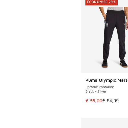
ÉCONOMISE 29 €
Puma Olympic Marse
ÉCONOMISE 29 €
Homme Pantalons
Black - Silver
Cet article est en p
€ 55,00
€ 84,99