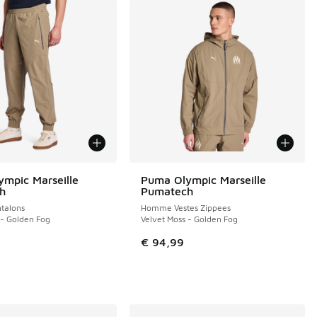
mpic Marseille
Puma Olympic Marseille
h
Pumatech
talons
Homme Vestes Zippees
 - Golden Fog
Velvet Moss - Golden Fog
de € 94,99 à € 60,00
€ 94,99