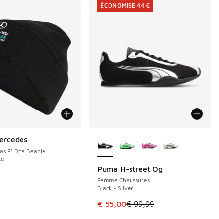
ÉCONOMISE 44 €
Plus de couleurs disponibles
ercedes
as F1 Dna Beanie
te
Puma H-street Og
ÉCONOMISE 44 €
Femme Chaussures
Black - Silver
Cet article est en promotion. Pri
€ 55,00
€ 99,99