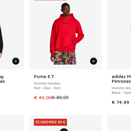
mg
Puma E.T.
adidas 
ÉCONOMISE 49 €
as
Petronas
Homme Hoodies
Red - Red - Red
Homme Vest
Black - Sem
Cet article est en promotion. Prix en baisse 
€ 40,00
€ 89,99
€ 74,99
ÉCONOMISE 49 €