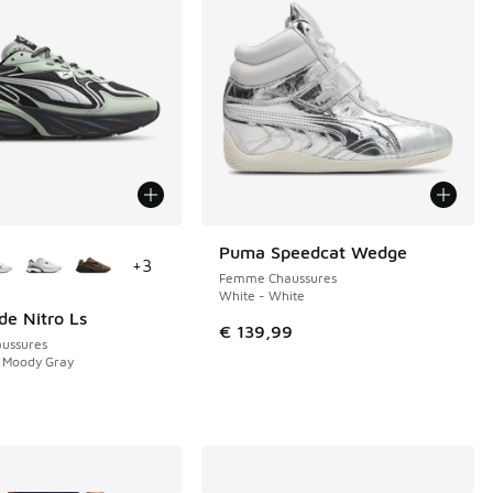
couleurs disponibles
Puma Speedcat Wedge
NOUVEAU
+
3
Femme Chaussures
White - White
e Nitro Ls
€ 139,99
ussures
- Moody Gray