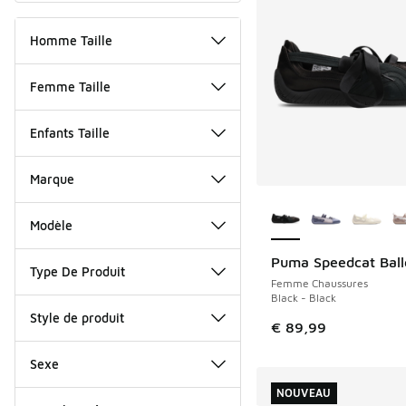
Homme Taille
Femme Taille
Enfants Taille
Marque
Plus de couleurs dis
Modèle
Puma Speedcat Ball
NOUVEAU
Type De Produit
Femme Chaussures
Black - Black
Style de produit
€ 89,99
Sexe
NOUVEAU