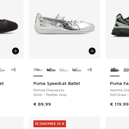
ponibles
Plus de couleurs disponibles
Plus de 
+
6
+
6
et
Puma Speedcat Ballet
Puma Fad
NOUVEAU
NOUVEAU
Femme Chaussures
Homme Cha
Silver - Feather Gray
Soft Grass 
€ 89,99
€ 119,99
ÉCONOMISE 34 €