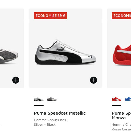
ÉCONOMISE 39 €
ÉCONOMIS
ponibles
Plus de couleurs disponibles
Plus de 
Puma Speedcat Metallic
Puma Spe
ÉCONOMISE 39 €
ÉCONOMIS
Monza
Homme Chaussures
t
Silver - Black
Homme Cha
Rosso Corsa