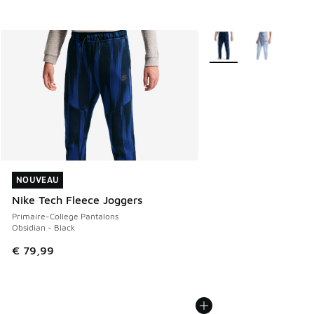
Plus de couleurs dispo
NOUVEAU
NOUVEAU
Nike Tech Fleece Joggers
Primaire-College Pantalons
Obsidian - Black
€ 79,99