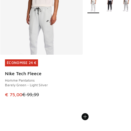
Plus de couleurs dispo
ÉCONOMISE 24 €
ÉCONOMISE 24 €
Nike Tech Fleece
Homme Pantalons
Barely Green - Light Silver
Cet article est en promotion. Prix en baisse de € 99,99 à 
€ 75,00
€ 99,99