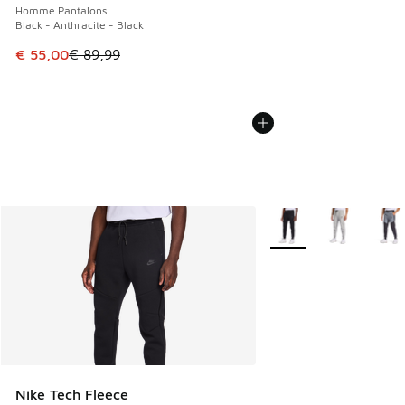
Homme Pantalons
Black - Anthracite - Black
Cet article est en promotion. Prix en baisse de € 89,99 à 
€ 55,00
€ 89,99
Plus de couleurs dispo
Nike Tech Fleece