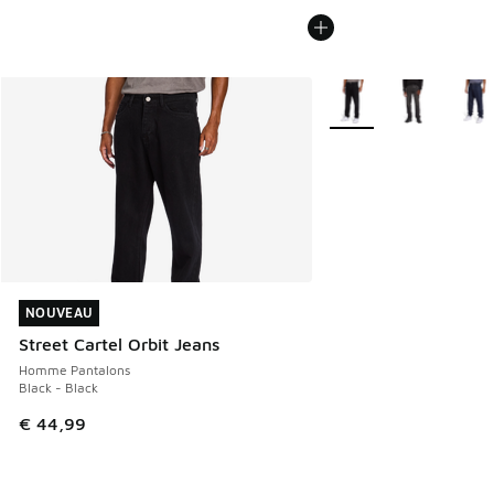
Plus de couleurs dispo
NOUVEAU
NOUVEAU
Street Cartel Orbit Jeans
Homme Pantalons
Black - Black
€ 44,99