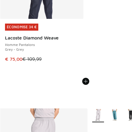
ÉCONOMISE 34 €
ÉCONOMISE 34 €
Lacoste Diamond Weave
Homme Pantalons
Grey - Grey
Cet article est en promotion. Prix en baisse de € 109,99 à
€ 75,00
€ 109,99
Plus de couleurs dis