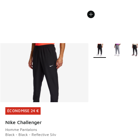
Plus de couleurs dispo
ÉCONOMISE 24 €
ÉCONOMISE 24 €
Nike Challenger
Homme Pantalons
Black - Black - Reflective Silv