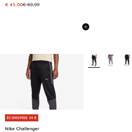
Cet article est en promotion. Prix en baisse de € 69,99 à 
€ 45,00
€ 69,99
Plus de couleurs dispo
ÉCONOMISE 34 €
ÉCONOMISE 34 €
Nike Challenger