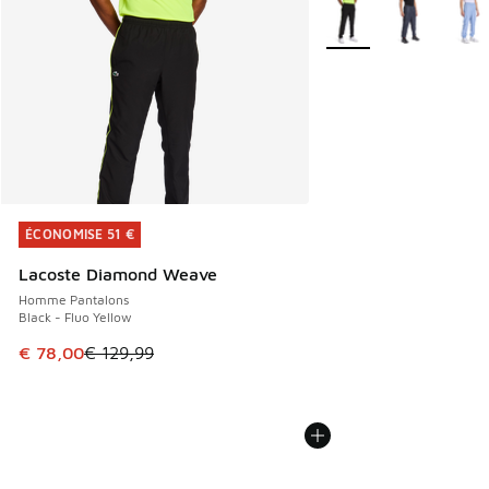
Plus de couleurs dispo
ÉCONOMISE 51 €
ÉCONOMISE 51 €
Lacoste Diamond Weave
Homme Pantalons
Black - Fluo Yellow
Cet article est en promotion. Prix en baisse de € 129,99 à
€ 78,00
€ 129,99