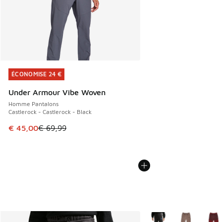
ÉCONOMISE 24 €
ÉCONOMISE 24 €
Under Armour Vibe Woven
Homme Pantalons
Castlerock - Castlerock - Black
Cet article est en promotion. Prix en baisse de € 69,99 à 
€ 45,00
€ 69,99
Plus de couleurs dispo