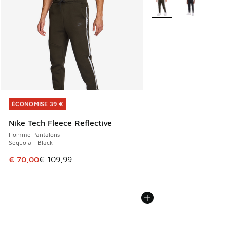
Plus de couleurs dispo
ÉCONOMISE 39 €
ÉCONOMISE 39 €
Nike Tech Fleece Reflective
Homme Pantalons
Sequoia - Black
Cet article est en promotion. Prix en baisse de € 109,99 à
€ 70,00
€ 109,99