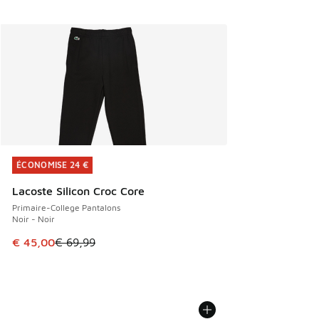
ÉCONOMISE 24 €
ÉCONOMISE 24 €
Lacoste Silicon Croc Core
Primaire-College Pantalons
Noir - Noir
Cet article est en promotion. Prix en baisse de € 69,99 à 
€ 45,00
€ 69,99