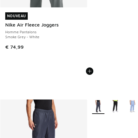
NOUVEAU
NOUVEAU
Nike Air Fleece Joggers
Homme Pantalons
Smoke Grey - White
€ 74,99
Plus de couleurs dispo