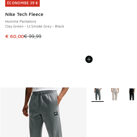
ÉCONOMISE 39 €
ÉCONOMISE 39 €
Nike Tech Fleece
Homme Pantalons
Clay Green - Lt Smoke Grey - Black
Cet article est en promotion. Prix en baisse de € 99,99 à 
€ 60,00
€ 99,99
Plus de couleurs dispo