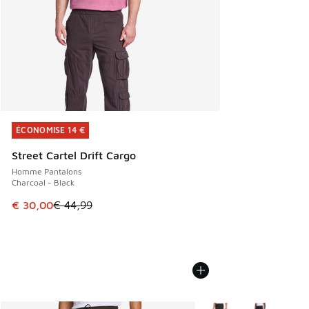
ÉCONOMISE 14 €
ÉCONOMISE 14 €
Street Cartel Drift Cargo
Homme Pantalons
Charcoal - Black
Cet article est en promotion. Prix en baisse de € 44,99 à 
€ 30,00
€ 44,99