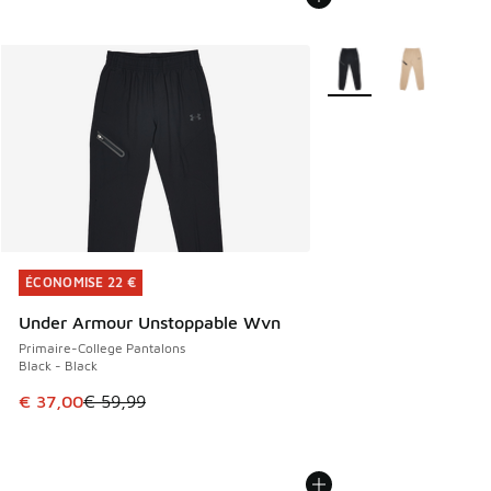
Plus de couleurs dispo
ÉCONOMISE 22 €
ÉCONOMISE 22 €
Under Armour Unstoppable Wvn
Primaire-College Pantalons
Black - Black
Cet article est en promotion. Prix en baisse de € 59,99 à 
€ 37,00
€ 59,99