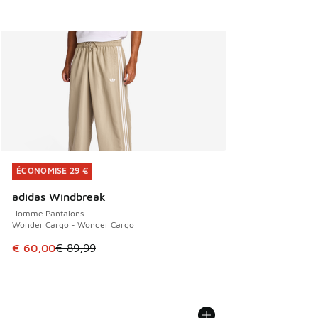
ÉCONOMISE 29 €
ÉCONOMISE 29 €
adidas Windbreak
Homme Pantalons
Wonder Cargo - Wonder Cargo
Cet article est en promotion. Prix en baisse de € 89,99 à 
€ 60,00
€ 89,99