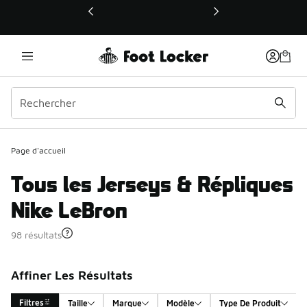
Ce lien ouvrira une nouvelle fenêtre
Page d'accueil
Tous les Jerseys & Répliques
Nike LeBron
98 résultats
Affiner Les Résultats
Filtres
Taille
Marque
Modèle
Type De Produit