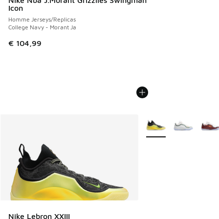
Nike Nba J.Morant Grizzlies Swingman
Icon
Homme Jerseys/Replicas
College Navy - Morant Ja
€ 104,99
Plus de couleurs dispo
Nike Lebron XXIII