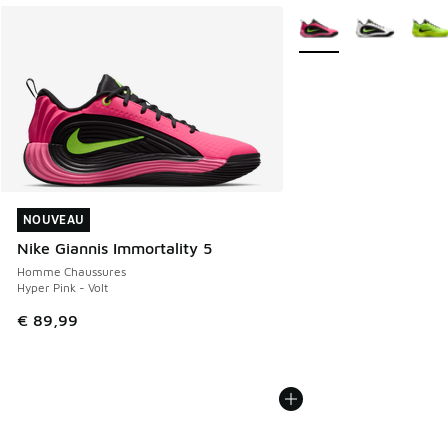
Plus de couleurs dispo
NOUVEAU
NOUVEAU
Nike Giannis Immortality 5
Homme Chaussures
Hyper Pink - Volt
€ 89,99