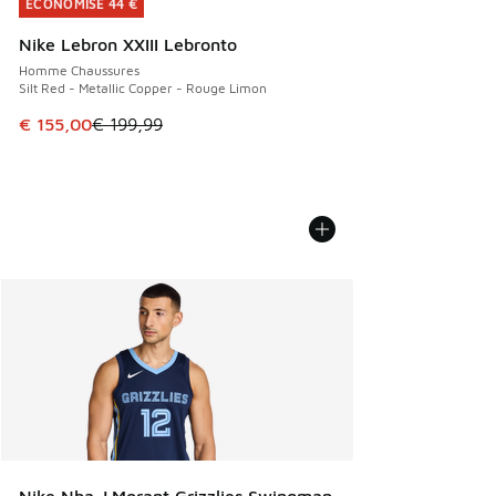
ÉCONOMISE 44 €
ÉCONOMISE 44 €
Nike Lebron XXIII Lebronto
Homme Chaussures
Silt Red - Metallic Copper - Rouge Limon
Cet article est en promotion. Prix en baisse de € 199,99 à
€ 155,00
€ 199,99