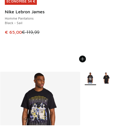
ÉCONOMISE 54 €
ÉCONOMISE 54 €
Nike Lebron James
Homme Pantalons
Black - Sail
Cet article est en promotion. Prix en baisse de € 119,99 à
€ 65,00
€ 119,99
Plus de couleurs dispo