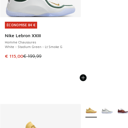
ÉCONOMISE 84 €
ÉCONOMISE 84 €
Nike Lebron XXIII
Homme Chaussures
White - Stadium Green - Lt Smoke G
Cet article est en promotion. Prix en baisse de € 199,99 à
€ 115,00
€ 199,99
Plus de couleurs dispo