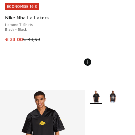
ÉCONOMISE 16 €
ÉCONOMISE 16 €
Nike Nba La Lakers
Homme T-Shirts
Black - Black
Cet article est en promotion. Prix en baisse de € 49,99 à 
€ 33,00
€ 49,99
Plus de couleurs dispo