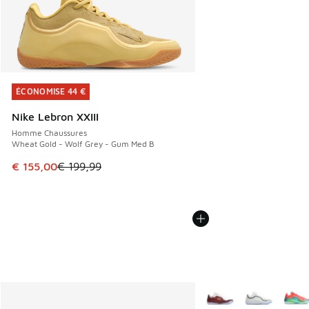
ÉCONOMISE 44 €
ÉCONOMISE 44 €
Nike Lebron XXIII
Homme Chaussures
Wheat Gold - Wolf Grey - Gum Med B
Cet article est en promotion. Prix en baisse de € 199,99 à
€ 155,00
€ 199,99
Plus de couleurs dispo