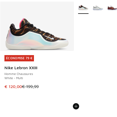
Plus de couleurs dispo
ÉCONOMISE 79 €
ÉCONOMISE 79 €
Nike Lebron XXIII
Homme Chaussures
White - Multi
Cet article est en promotion. Prix en baisse de € 199,99 à
€ 120,00
€ 199,99