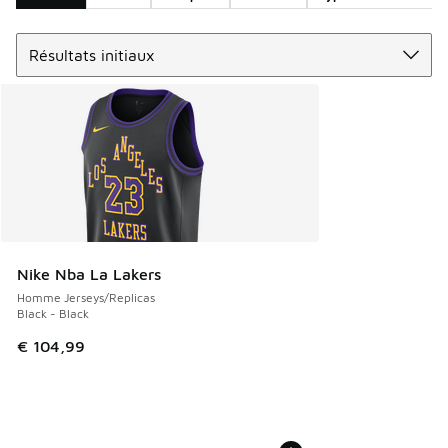
Trier
Search Results
Nike Nba La Lakers
Homme Jerseys/Replicas
Black - Black
€ 104,99