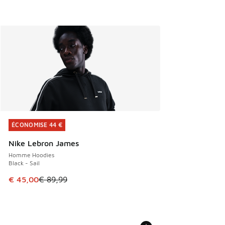
ÉCONOMISE 44 €
ÉCONOMISE 44 €
Nike Lebron James
Homme Hoodies
Black - Sail
Cet article est en promotion. Prix en baisse de € 89,99 à 
€ 45,00
€ 89,99