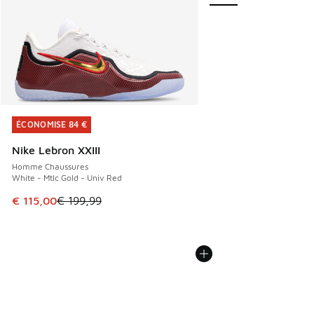
ÉCONOMISE 84 €
ÉCONOMISE 84 €
Nike Lebron XXIII
Homme Chaussures
White - Mtlc Gold - Univ Red
Cet article est en promotion. Prix en baisse de € 199,99 à
€ 115,00
€ 199,99