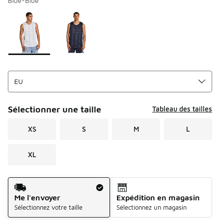
Blue-Blue
Merci de sélectionner un style
*
Page 1 sur 1 affichant 1 à 2 des 2 couleurs.
Sélectionner une taille
Tableau des tailles
XS
S
M
L
XL
Mode d'expédition
Me l'envoyer
Expédition en magasin
Sélectionnez votre taille
Sélectionnez un magasin