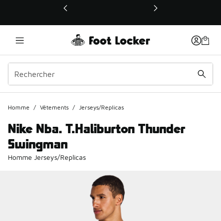
Ce lien ouvrira une nouvelle fenêtre
Homme
/
Vêtements
/
Jerseys/Replicas
Nike Nba. T.Haliburton Thunder
Swingman
Homme Jerseys/Replicas