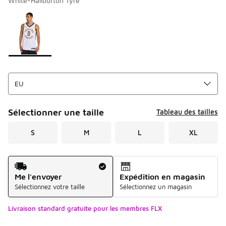
White-Haliburton Tyre
Merci de sélectionner un style
*
Page 1 sur 1 affichant 1 à 1 des 1 couleurs.
Sélectionner une taille
Tableau des tailles
S
M
L
XL
Mode d'expédition
Me l'envoyer
Expédition en magasin
Sélectionnez votre taille
Sélectionnez un magasin
Livraison standard gratuite pour les membres FLX