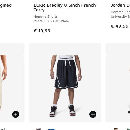
gined
LCKR Bradley 8,5Inch French
Jordan 
Terry
Homme Sho
Homme Shorts
University 
Off White - Off White
€ 49,99
€ 19,99
Plus de couleurs disponibles
Plus de 
ort