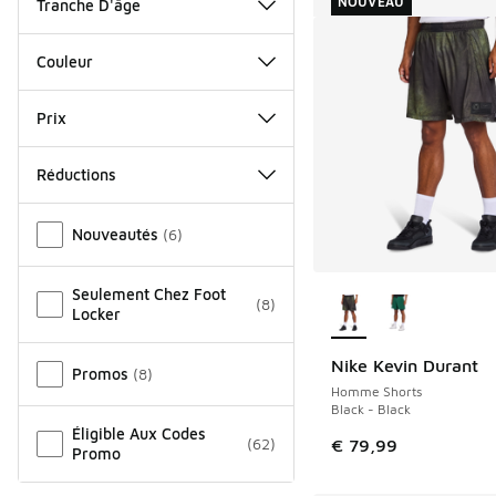
NOUVEAU
Tranche D'âge
Couleur
Prix
Réductions
Autre
Nouveautés
(
6
)
Plus de couleurs dis
Seulement Chez Foot
(
8
)
Locker
Nike Kevin Durant
NOUVEAU
Promos
(
8
)
Homme Shorts
Black - Black
Éligible Aux Codes
(
62
)
€ 79,99
Promo