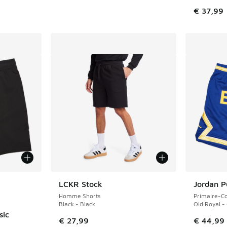
€ 37,99
ponibles
LCKR Stock
Jordan 
Homme Shorts
Primaire-Co
Black - Black
Old Royal -
sic
€ 27,99
€ 44,99