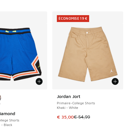
ÉCONOMISE 19 €
couleurs disponibles
Jordan Jort
ÉCONOMISE 19 €
Primaire-College Shorts
Khaki - White
Diamond
Cet article est en promotion. Pri
€ 35,00
€ 54,99
llege Shorts
 - Black