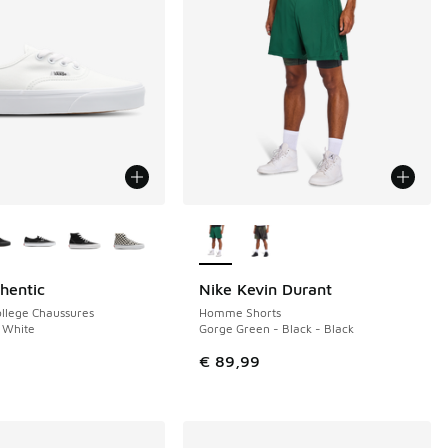
couleurs disponibles
Plus de couleurs disponibles
hentic
Nike Kevin Durant
NOUVEAU
llege Chaussures
Homme Shorts
 White
Gorge Green - Black - Black
€ 89,99