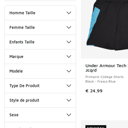
Homme Taille
Femme Taille
Enfants Taille
Marque
Under Armour Tech 
NOUVEAU
Jcqrd
Modèle
Primaire-College Shorts
Black - Fresco Blue
Type De Produit
€ 24,99
Style de produit
Sexe