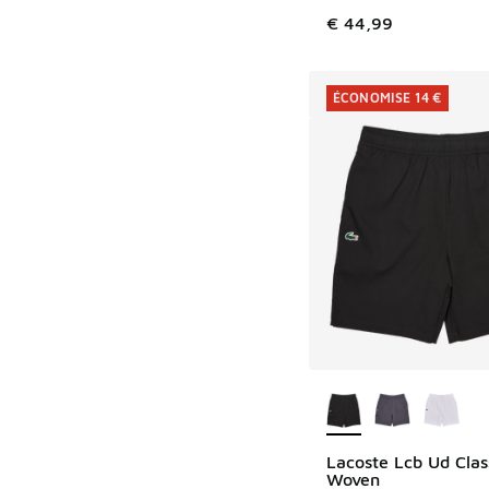
€ 44,99
ÉCONOMISE 14 €
Plus de couleurs dis
Lacoste Lcb Ud Clas
ÉCONOMISE 14 €
Woven