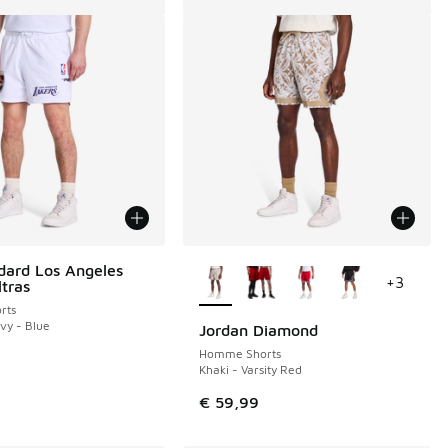
Plus de couleurs disponibles
dard Los Angeles
+
3
ltras
rts
vy - Blue
Jordan Diamond
Homme Shorts
Khaki - Varsity Red
€ 59,99