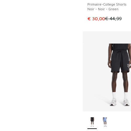
Primaire-College Shorts
Noir - Noir - Green
Cet article est en p
€ 30,00
€ 44,99
Plus de couleurs dis