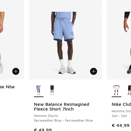
Plus de couleurs disponibles
Plus de 
ise Nba
New Balance Reimagined
Nike Clu
Fleece Short 7Inch
Homme Sho
Homme Shorts
Sail - Sail
Fairweather Blue - Fairweather Blue
€ 44,99
€ 49,99