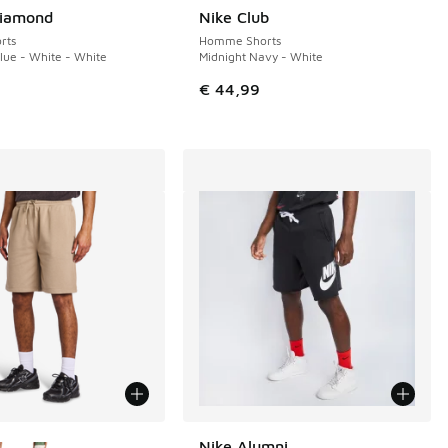
Diamond
Nike Club
rts
Homme Shorts
Blue - White - White
Midnight Navy - White
€ 44,99
couleurs disponibles
Nike Alumni