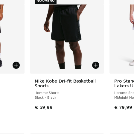
NOUVEAU
ponibles
Nike Kobe Dri-fit Basketball
Pro Stan
NOUVEAU
Shorts
Lakers U
Homme Shorts
Homme Sho
Black - Black
Midnight Na
€ 59,99
€ 79,99