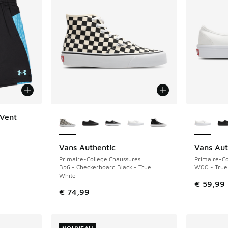
Plus de couleurs disponibles
Plus de 
Vent
Vans Authentic
Vans Aut
NOUVEAU
NOUVEAU
Primaire-College Chaussures
Primaire-Co
Bp6 - Checkerboard Black - True
W00 - True
White
€ 59,99
€ 74,99