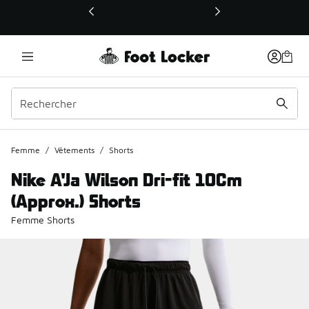
Ce lien ouvrira une nouvelle fenêtre
Femme
/
Vêtements
/
Shorts
Nike A'Ja Wilson Dri-fit 10Cm
(Approx.) Shorts
Femme Shorts