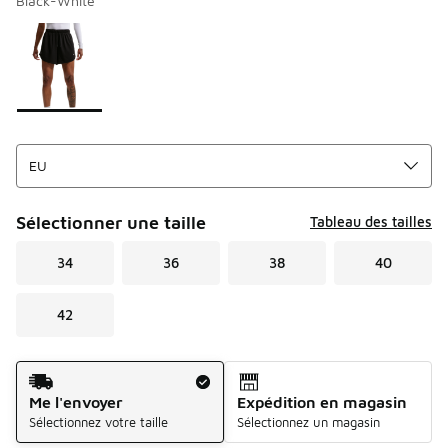
Black-White
Merci de sélectionner un style
*
Page 1 sur 1 affichant 1 à 1 des 1 couleurs.
Sélectionner une taille
Tableau des tailles
34
36
38
40
42
Mode d'expédition
Me l'envoyer
Expédition en magasin
Sélectionnez votre taille
Sélectionnez un magasin