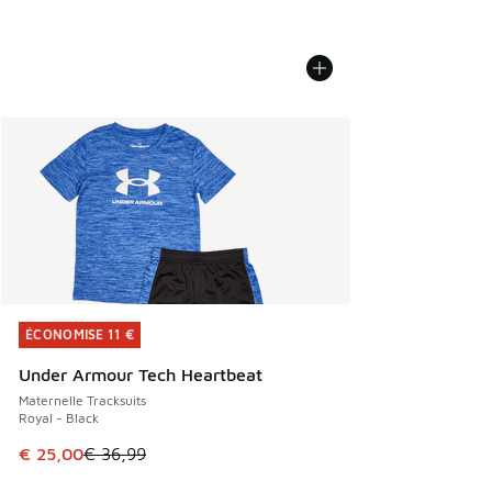
ÉCONOMISE 11 €
ÉCONOMISE 11 €
Under Armour Tech Heartbeat
Maternelle Tracksuits
Royal - Black
Cet article est en promotion. Prix en baisse de € 36,99 à 
€ 25,00
€ 36,99