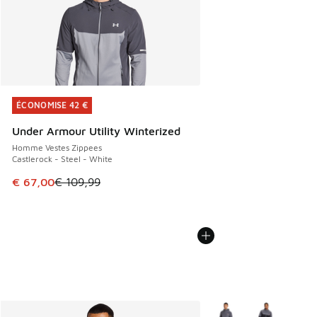
ÉCONOMISE 42 €
ÉCONOMISE 42 €
Under Armour Utility Winterized
Homme Vestes Zippees
Castlerock - Steel - White
Cet article est en promotion. Prix en baisse de € 109,99 à
€ 67,00
€ 109,99
Plus de couleurs dispo