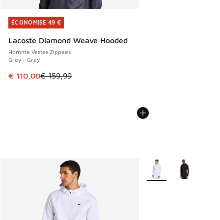
ÉCONOMISE 49 €
ÉCONOMISE 49 €
Lacoste Diamond Weave Hooded
Homme Vestes Zippees
Grey - Grey
Cet article est en promotion. Prix en baisse de € 159,99 à
€ 110,00
€ 159,99
Plus de couleurs dispo