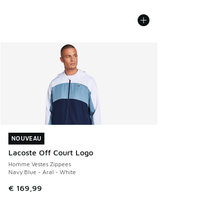
NOUVEAU
NOUVEAU
Lacoste Off Court Logo
Homme Vestes Zippees
Navy Blue - Aral - White
€ 169,99