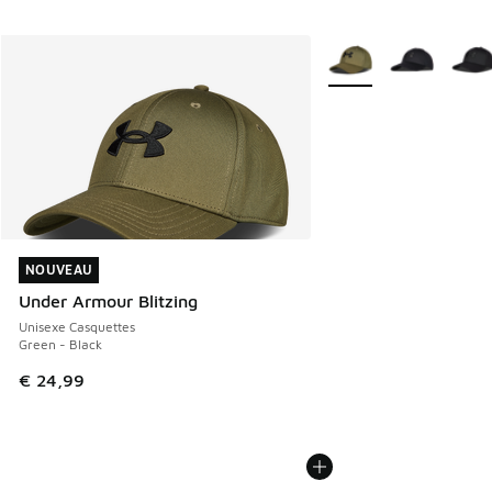
Plus de couleurs dispo
NOUVEAU
NOUVEAU
Under Armour Blitzing
Unisexe Casquettes
Green - Black
€ 24,99