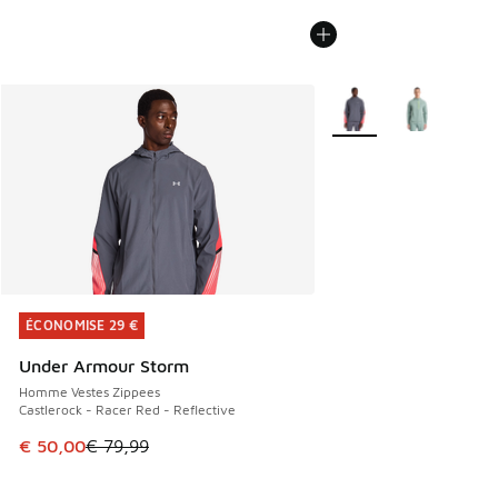
Plus de couleurs dispo
ÉCONOMISE 29 €
ÉCONOMISE 29 €
Under Armour Storm
Homme Vestes Zippees
Castlerock - Racer Red - Reflective
Cet article est en promotion. Prix en baisse de € 79,99 à 
€ 50,00
€ 79,99