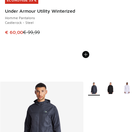
ÉCONOMISE 39 €
ÉCONOMISE 39 €
Under Armour Utility Winterized
Homme Pantalons
Castlerock - Steel
Cet article est en promotion. Prix en baisse de € 99,99 à 
€ 60,00
€ 99,99
Plus de couleurs dispo