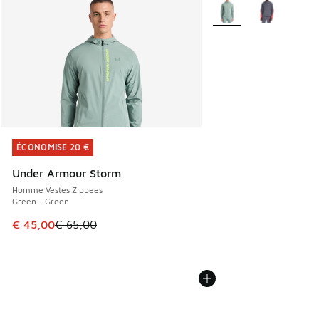
Plus de couleurs dispo
ÉCONOMISE 20 €
ÉCONOMISE 20 €
Under Armour Storm
Homme Vestes Zippees
Green - Green
Cet article est en promotion. Prix en baisse de € 65,00 à 
€ 45,00
€ 65,00