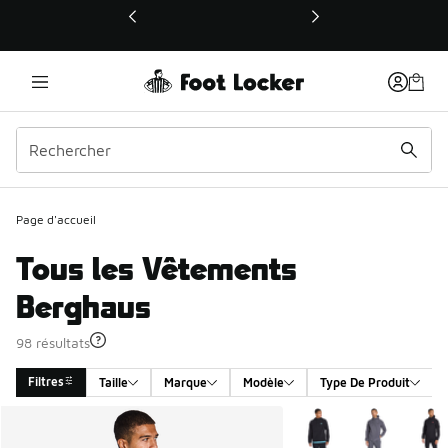
Ce lien ouvrira une nouvelle fenêtre
Page d'accueil
Tous les Vêtements
Berghaus
98 résultats
Filtres
Taille
Marque
Modèle
Type De Produit
Search Results
Plus de couleurs dispo