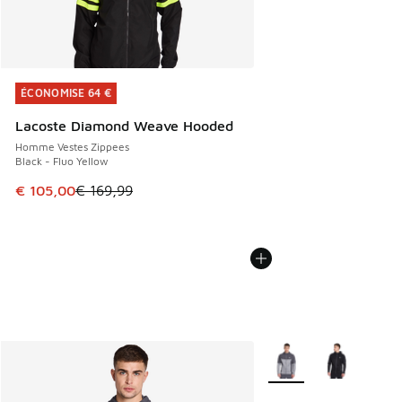
ÉCONOMISE 64 €
ÉCONOMISE 64 €
Lacoste Diamond Weave Hooded
Homme Vestes Zippees
Black - Fluo Yellow
Cet article est en promotion. Prix en baisse de € 169,99 à
€ 105,00
€ 169,99
Plus de couleurs dispo