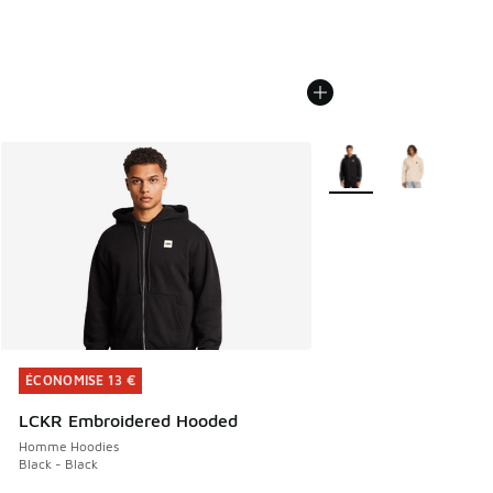
Plus de couleurs dispo
ÉCONOMISE 13 €
ÉCONOMISE 13 €
LCKR Embroidered Hooded
Homme Hoodies
Black - Black