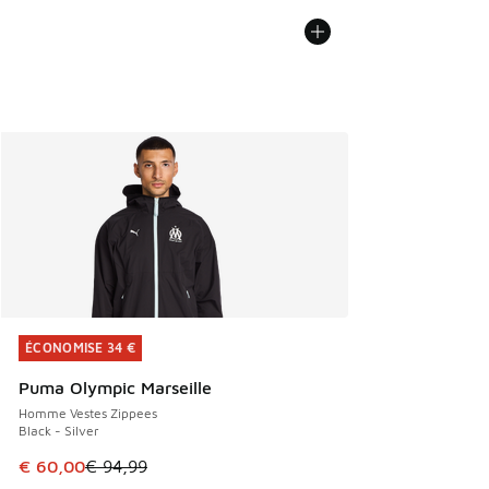
ÉCONOMISE 34 €
ÉCONOMISE 34 €
Puma Olympic Marseille
Homme Vestes Zippees
Black - Silver
Cet article est en promotion. Prix en baisse de € 94,99 à 
€ 60,00
€ 94,99