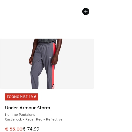
ÉCONOMISE 19 €
ÉCONOMISE 19 €
Under Armour Storm
Homme Pantalons
Castlerock - Racer Red - Reflective
Cet article est en promotion. Prix en baisse de € 74,99 à 
€ 55,00
€ 74,99