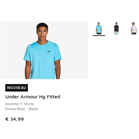
Plus de couleurs dispo
NOUVEAU
NOUVEAU
Under Armour Hg Fitted
Homme T-Shirts
Fresco Blue - Black
€ 34,99