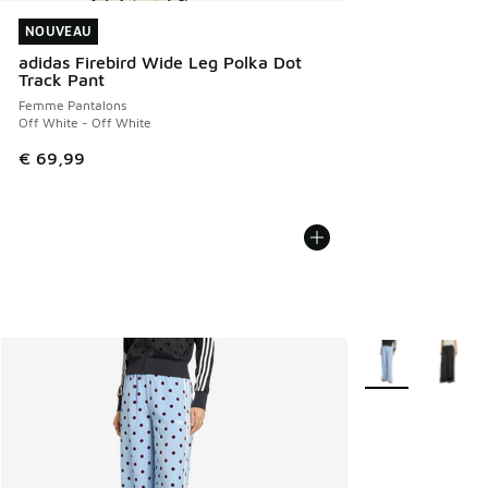
NOUVEAU
NOUVEAU
adidas Firebird Wide Leg Polka Dot
Track Pant
Femme Pantalons
Off White - Off White
€ 69,99
Plus de couleurs 