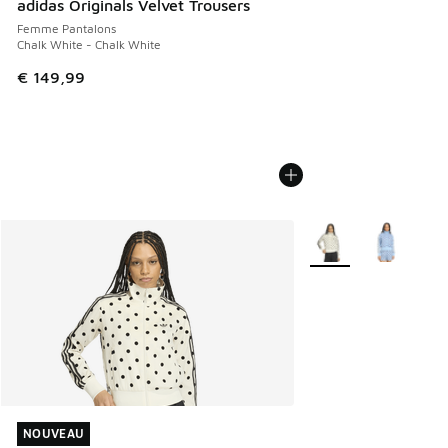
adidas Originals Velvet Trousers
Femme Pantalons
Chalk White - Chalk White
€ 149,99
Plus de couleurs disp
NOUVEAU
NOUVEAU