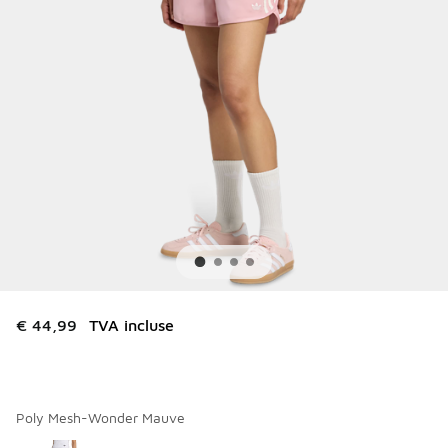
€ 44,99
TVA incluse
Poly Mesh-Wonder Mauve
Merci de sélectionner un style
*
Page 1 sur 1 affichant 1 à 1 des 1 couleurs.