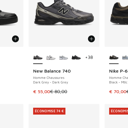
ponibles
Plus de couleurs disponibles
Plus de 
+
38
New Balance 740
Nike P-
ÉCONOMISE 25 €
ÉCONOMIS
Homme Chaussures
Homme Cha
Dark Grey - Dark Grey
Black - Mtlc
romotion. Prix en baisse de € 79,99 à € 35,00
Cet article est en promotion. Prix en baisse
Cet artic
€ 55,00
€ 80,00
€ 70,00
ÉCONOMISE 74 €
ÉCONOMIS