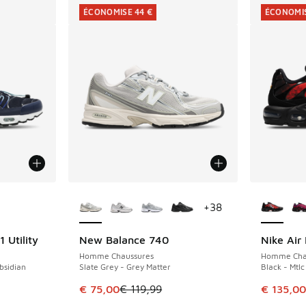
ÉCONOMISE 44 €
ÉCONOMIS
ponibles
Plus de couleurs disponibles
Plus de 
+
38
 Utility
New Balance 740
Nike Air
ÉCONOMISE 44 €
ÉCONOMIS
Homme Chaussures
Homme Cha
bsidian
Slate Grey - Grey Matter
Black - Mtlc
romotion. Prix en baisse de € 199,99 à € 120,00
Cet article est en promotion. Prix en baisse 
Cet artic
€ 75,00
€ 119,99
€ 135,00