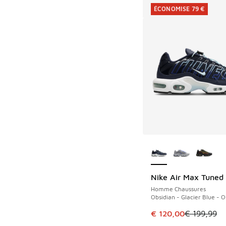
ÉCONOMISE 79 €
Plus de couleurs dis
Nike Air Max Tuned 1
ÉCONOMISE 79 €
Homme Chaussures
Obsidian - Glacier Blue - O
Cet article est en p
€ 120,00
€ 199,99