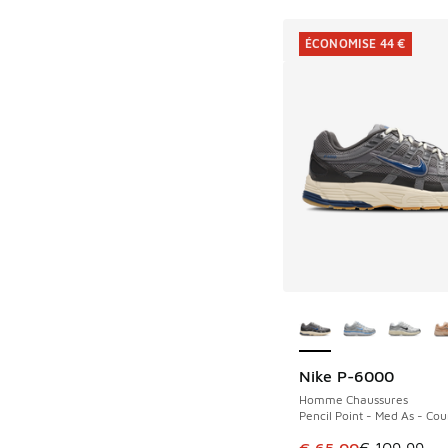
ÉCONOMISE 44 €
Plus de couleurs dis
Nike P-6000
ÉCONOMISE 44 €
Homme Chaussures
Pencil Point - Med As - Cou
Cet article est en p