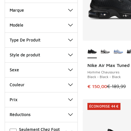
Marque
Modèle
Type De Produit
Plus de couleurs dis
Style de produit
Nike Air Max Tuned
ÉCONOMISE 39 €
Sexe
Homme Chaussures
Black - Black - Black
Couleur
Cet article est en p
€ 150,00
€ 189,99
Prix
ÉCONOMISE 44 €
Réductions
Autre
Seulement Chez Foot