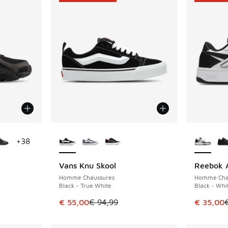
ponibles
Plus de couleurs disponibles
Plus de 
+
38
Vans Knu Skool
Reebok A
ÉCONOMISE 39 €
ÉCONOMIS
Homme Chaussures
Homme Cha
Black - True White
Black - Whi
romotion. Prix en baisse de € 119,99 à € 80,00
Cet article est en promotion. Prix en baisse 
Cet artic
€ 55,00
€ 94,99
€ 35,00