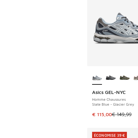
Plus de couleurs dis
Asics GEL-NYC
ÉCONOMISE 34 €
Homme Chaussures
Slate Blue - Glacier Grey
Cet article est en p
€ 115,00
€ 149,99
ÉCONOMISE 39 €