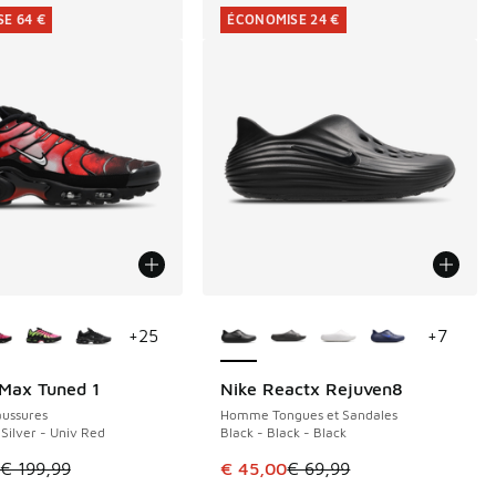
E 64 €
ÉCONOMISE 24 €
couleurs disponibles
Plus de couleurs disponibles
+
25
+
7
 Max Tuned 1
Nike Reactx Rejuven8
E 64 €
ÉCONOMISE 24 €
ussures
Homme Tongues et Sandales
 Silver - Univ Red
Black - Black - Black
de € 119,99 à € 75,00
le est en promotion. Prix en baisse de € 199,99 à € 135,00
Cet article est en promotion. Pri
€ 199,99
€ 45,00
€ 69,99