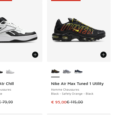
couleurs disponibles
Plus de couleurs disponibles
tr Chill
Nike Air Max Tuned 1 Utility
E 44 €
ÉCONOMISE 20 €
ussures
Homme Chaussures
te
Black - Safety Orange - Black
de € 94,99 à € 55,00
le est en promotion. Prix en baisse de € 79,99 à € 35,00
Cet article est en promotion. Pri
€ 79,99
€ 95,00
€ 115,00