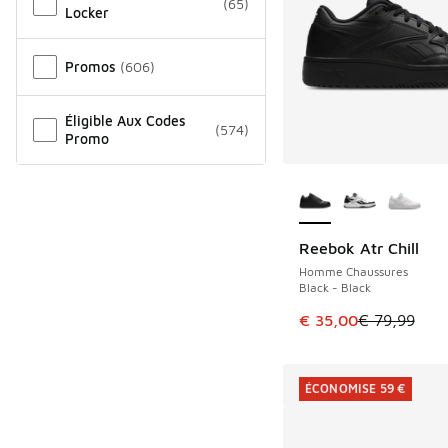
(
65
)
Locker
Promos
(
606
)
Éligible Aux Codes
(
574
)
Promo
Plus de couleurs dis
Reebok Atr Chill
ÉCONOMISE 44 €
Homme Chaussures
Black - Black
Cet article est en p
€ 35,00
€ 79,99
ÉCONOMISE 59 €