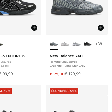
couleurs disponibles
Plus de couleurs disponibles
+
38
EL-VENTURE 6
New Balance 740
E 34 €
ÉCONOMISE 54 €
ussures
Homme Chaussures
e Coast
Graphite - Lone Star Grey
de € 115,00 à € 95,00
le est en promotion. Prix en baisse de € 99,99 à € 65,00
Cet article est en promotion. Pri
€ 99,99
€ 75,00
€ 129,99
E 49 €
ÉCONOMISE 54 €