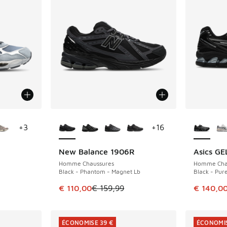
ponibles
Plus de couleurs disponibles
Plus de 
+
3
+
16
New Balance 1906R
Asics G
ÉCONOMISE 49 €
ÉCONOMIS
Homme Chaussures
Homme Cha
Black - Phantom - Magnet Lb
Black - Pure
romotion. Prix en baisse de € 149,99 à € 115,00
Cet article est en promotion. Prix en baisse 
Cet artic
€ 110,00
€ 159,99
€ 140,0
ÉCONOMISE 39 €
ÉCONOMIS