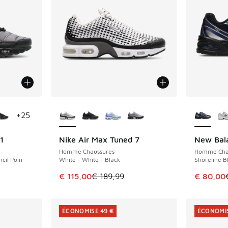
ponibles
Plus de couleurs disponibles
Plus de 
+
25
1
Nike Air Max Tuned 7
New Bal
ÉCONOMISE 74 €
ÉCONOMIS
Homme Chaussures
Homme Cha
cil Poin
White - White - Black
Shoreline B
romotion. Prix en baisse de € 189,99 à € 130,00
Cet article est en promotion. Prix en baisse 
Cet artic
€ 115,00
€ 189,99
€ 80,00
ÉCONOMISE 49 €
ÉCONOMIS