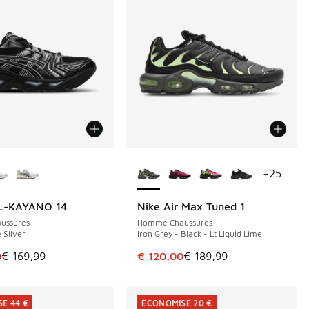
couleurs disponibles
Plus de couleurs disponibles
+
25
EL-KAYANO 14
Nike Air Max Tuned 1
E 29 €
ÉCONOMISE 69 €
ussures
Homme Chaussures
 Silver
Iron Grey - Black - Lt Liquid Lime
de € 159,99 à € 110,00
le est en promotion. Prix en baisse de € 169,99 à € 140,00
Cet article est en promotion. Pri
0
€ 169,99
€ 120,00
€ 189,99
E 44 €
ÉCONOMISE 20 €