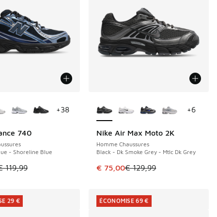
couleurs disponibles
Plus de couleurs disponibles
+
38
+
6
ance 740
Nike Air Max Moto 2K
E 39 €
ÉCONOMISE 54 €
ussures
Homme Chaussures
lue - Shoreline Blue
Black - Dk Smoke Grey - Mtlc Dk Grey
de € 189,99 à € 115,00
le est en promotion. Prix en baisse de € 119,99 à € 80,00
Cet article est en promotion. Pri
€ 119,99
€ 75,00
€ 129,99
E 29 €
ÉCONOMISE 69 €