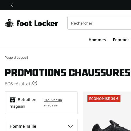
Ce lien ouvrira une nouvelle fenêtre
Hommes​
Femmes
Page d'accueil
PROMOTIONS CHAUSSURE
606 résultats
Search Resul
ÉCONOMISE 39 €
Retrait en
Trouver un
magasin
magasin
Homme Taille