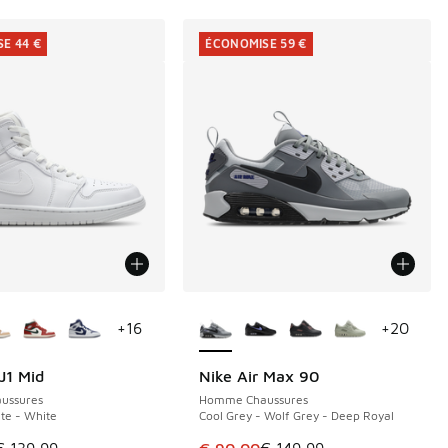
E 44 €
ÉCONOMISE 59 €
couleurs disponibles
Plus de couleurs disponibles
+
16
+
20
J1 Mid
Nike Air Max 90
E 44 €
ÉCONOMISE 59 €
ussures
Homme Chaussures
te - White
Cool Grey - Wolf Grey - Deep Royal
de € 119,99 à € 75,00
le est en promotion. Prix en baisse de € 139,99 à € 95,00
Cet article est en promotion. Pri