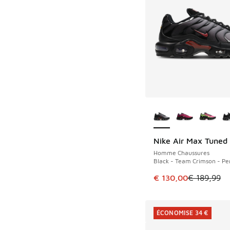
Plus de couleurs dis
Nike Air Max Tuned 
ÉCONOMISE 59 €
Homme Chaussures
Black - Team Crimson - Pen
Cet article est en p
€ 130,00
€ 189,99
ÉCONOMISE 34 €