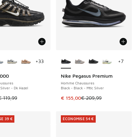
couleurs disponibles
Plus de couleurs disponibles
+
33
+
7
6000
Nike Pegasus Premium
E 49 €
ÉCONOMISE 54 €
ussures
Homme Chaussures
 Silver - Dk Hazel
Black - Black - Mtlc Silver
 de € 80,00 à € 55,00
le est en promotion. Prix en baisse de € 119,99 à € 70,00
Cet article est en promotion. Pri
€ 119,99
€ 155,00
€ 209,99
E 39 €
ÉCONOMISE 54 €