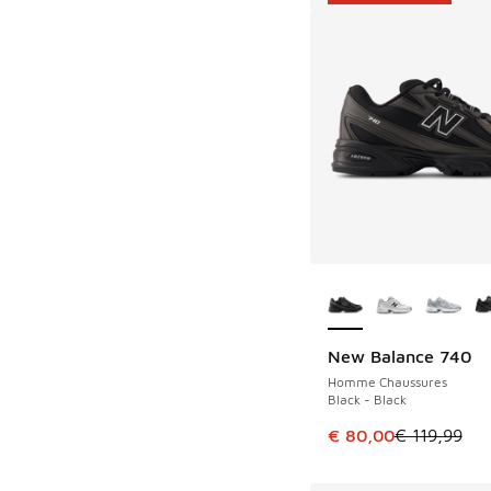
Plus de couleurs dis
New Balance 740
ÉCONOMISE 39 €
Homme Chaussures
Black - Black
Cet article est en p
€ 80,00
€ 119,99