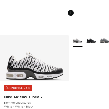
Plus de couleurs dispo
ÉCONOMISE 74 €
ÉCONOMISE 74 €
Nike Air Max Tuned 7
Homme Chaussures
White - White - Black