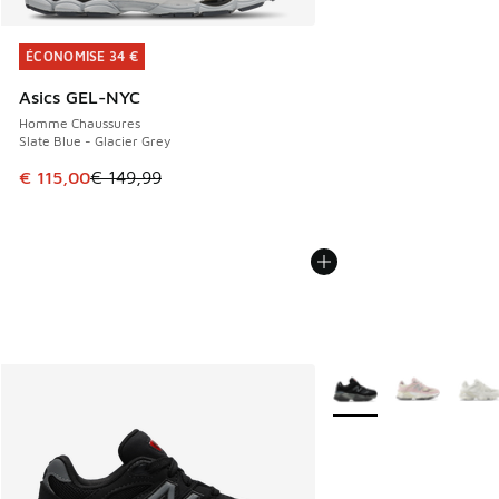
ÉCONOMISE 34 €
ÉCONOMISE 34 €
Asics GEL-NYC
Homme Chaussures
Slate Blue - Glacier Grey
Cet article est en promotion. Prix en baisse de € 149,99 à
€ 115,00
€ 149,99
Plus de couleurs dispo