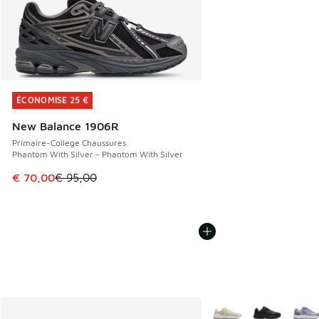
ÉCONOMISE 25 €
ÉCONOMISE 25 €
New Balance 1906R
Primaire-College Chaussures
Phantom With Silver - Phantom With Silver
Cet article est en promotion. Prix en baisse de € 95,00 à 
€ 70,00
€ 95,00
Plus de couleurs dispo