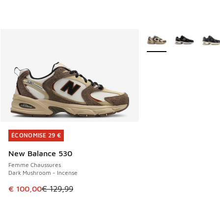
Plus de couleurs dispo
ÉCONOMISE 29 €
ÉCONOMISE 29 €
New Balance 530
Femme Chaussures
Dark Mushroom - Incense
Cet article est en promotion. Prix en baisse de € 129,99 à
€ 100,00
€ 129,99