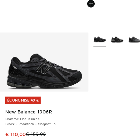
Plus de couleurs dispo
ÉCONOMISE 49 €
ÉCONOMISE 49 €
New Balance 1906R
Homme Chaussures
Black - Phantom - Magnet Lb
Cet article est en promotion. Prix en baisse de € 159,99 à
€ 110,00
€ 159,99