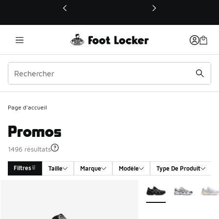
Ce lien ouvrira une nouvelle fenêtre
Page d'accueil
Promos
1496 résultats
Filtres
Taille
Marque
Modèle
Type De Produit
Search Results
Plus de couleurs dispo