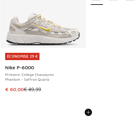
ÉCONOMISE 29 €
ÉCONOMISE 29 €
Nike P-6000
Primaire-College Chaussures
Phantom - Saffron Quartz
Cet article est en promotion. Prix en baisse de € 89,99 à 
€ 60,00
€ 89,99