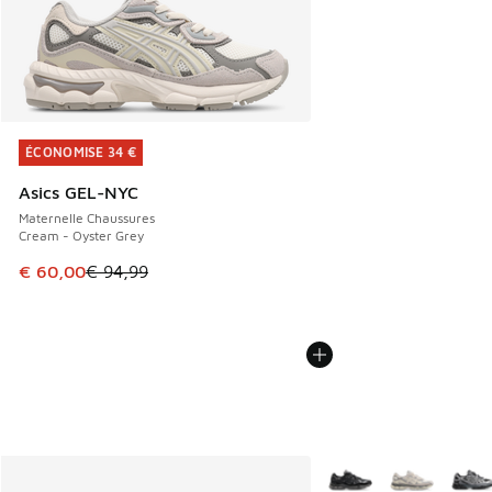
ÉCONOMISE 34 €
ÉCONOMISE 34 €
Asics GEL-NYC
Maternelle Chaussures
Cream - Oyster Grey
Cet article est en promotion. Prix en baisse de € 94,99 à 
€ 60,00
€ 94,99
Plus de couleurs dispo