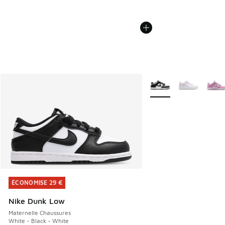
Plus de couleurs dispo
ÉCONOMISE 29 €
ÉCONOMISE 29 €
Nike Dunk Low
Maternelle Chaussures
White - Black - White