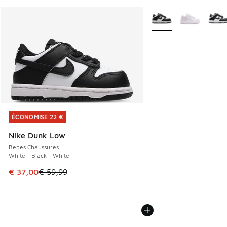
Plus de couleurs dispo
ÉCONOMISE 22 €
ÉCONOMISE 22 €
Nike Dunk Low
Bebes Chaussures
White - Black - White
Cet article est en promotion. Prix en baisse de € 59,99 à 
€ 37,00
€ 59,99