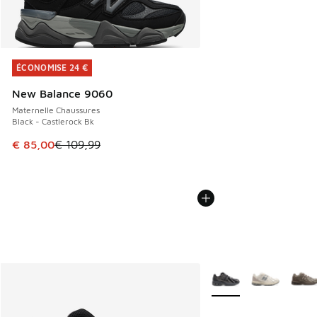
ÉCONOMISE 24 €
ÉCONOMISE 24 €
New Balance 9060
Maternelle Chaussures
Black - Castlerock Bk
Cet article est en promotion. Prix en baisse de € 109,99 à
€ 85,00
€ 109,99
Plus de couleurs dispo