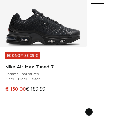
ÉCONOMISE 39 €
ÉCONOMISE 39 €
Nike Air Max Tuned 7
Homme Chaussures
Black - Black - Black
Cet article est en promotion. Prix en baisse de € 189,99 à
€ 150,00
€ 189,99