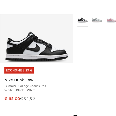
Plus de couleurs dispo
ÉCONOMISE 29 €
ÉCONOMISE 29 €
Nike Dunk Low
Primaire-College Chaussures
White - Black - White
Cet article est en promotion. Prix en baisse de € 94,99 à 
€ 65,00
€ 94,99