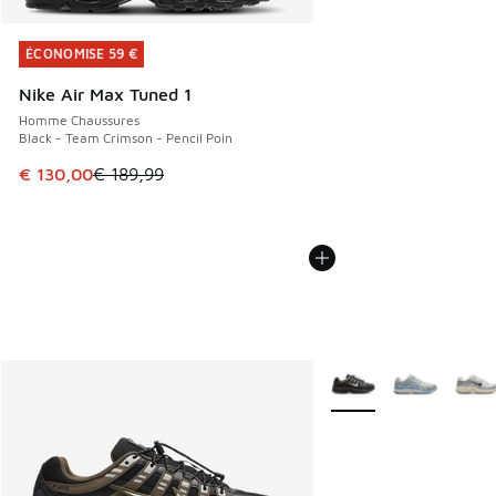
ÉCONOMISE 59 €
ÉCONOMISE 59 €
Nike Air Max Tuned 1
Homme Chaussures
Black - Team Crimson - Pencil Poin
Cet article est en promotion. Prix en baisse de € 189,99 à
€ 130,00
€ 189,99
Plus de couleurs dispo