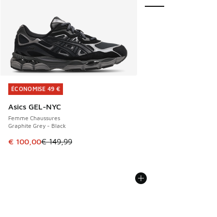
ÉCONOMISE 49 €
ÉCONOMISE 49 €
Asics GEL-NYC
Femme Chaussures
Graphite Grey - Black
Cet article est en promotion. Prix en baisse de € 149,99 à
€ 100,00
€ 149,99