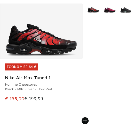
Plus de couleurs dispo
ÉCONOMISE 64 €
ÉCONOMISE 64 €
Nike Air Max Tuned 1
Homme Chaussures
Black - Mtlc Silver - Univ Red
Cet article est en promotion. Prix en baisse de € 199,99 à
€ 135,00
€ 199,99