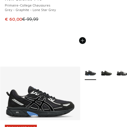
Primaire-College Chaussures
Grey - Graphite - Lone Star Grey
Cet article est en promotion. Prix en baisse de € 99,99 à 
€ 60,00
€ 99,99
Plus de couleurs dispo