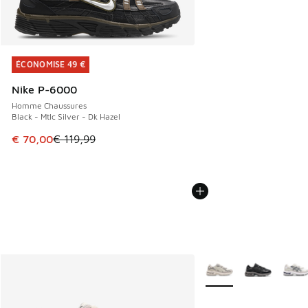
ÉCONOMISE 49 €
ÉCONOMISE 49 €
Nike P-6000
Homme Chaussures
Black - Mtlc Silver - Dk Hazel
Cet article est en promotion. Prix en baisse de € 119,99 à
€ 70,00
€ 119,99
Plus de couleurs dispo