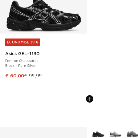
ÉCONOMISE 39 €
ÉCONOMISE 39 €
Asics GEL-1130
Femme Chaussures
Black - Pure Silver
Cet article est en promotion. Prix en baisse de € 99,99 à 
€ 60,00
€ 99,99
Plus de couleurs dispo