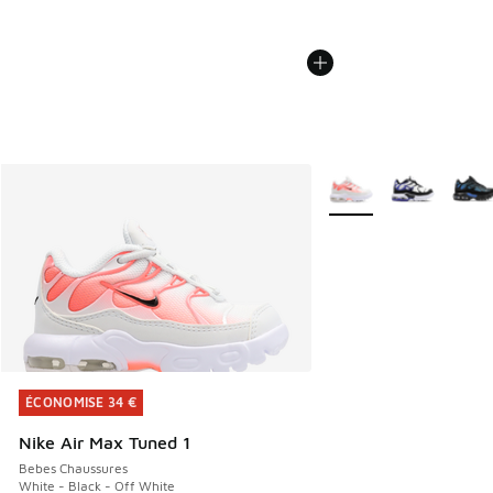
Plus de couleurs dispo
ÉCONOMISE 34 €
ÉCONOMISE 34 €
Nike Air Max Tuned 1
Bebes Chaussures
White - Black - Off White