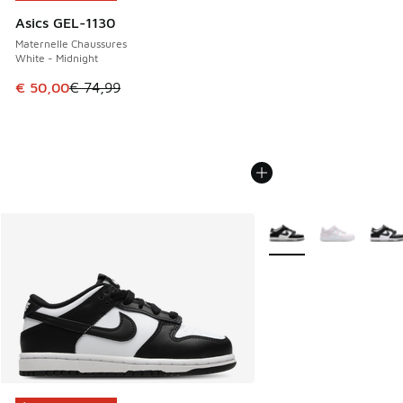
Asics GEL-1130
Maternelle Chaussures
White - Midnight
Cet article est en promotion. Prix en baisse de € 74,99 à 
€ 50,00
€ 74,99
Plus de couleurs dispo