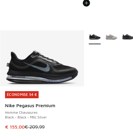
Plus de couleurs dispo
ÉCONOMISE 54 €
ÉCONOMISE 54 €
Nike Pegasus Premium
Homme Chaussures
Black - Black - Mtlc Silver
Cet article est en promotion. Prix en baisse de € 209,99 à
€ 155,00
€ 209,99