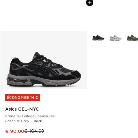
Plus de couleurs dispo
ÉCONOMISE 14 €
ÉCONOMISE 14 €
Asics GEL-NYC
Primaire-College Chaussures
Graphite Grey - Black
Cet article est en promotion. Prix en baisse de € 104,99 à
€ 90,00
€ 104,99