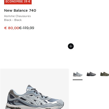
ÉCONOMISE 39 €
ÉCONOMISE 39 €
New Balance 740
Homme Chaussures
Black - Black
Cet article est en promotion. Prix en baisse de € 119,99 à
€ 80,00
€ 119,99
Plus de couleurs dispo