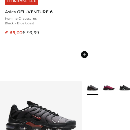
ÉCONOMISE 34 €
ÉCONOMISE 34 €
Asics GEL-VENTURE 6
Homme Chaussures
Black - Blue Coast
Cet article est en promotion. Prix en baisse de € 99,99 à 
€ 65,00
€ 99,99
Plus de couleurs dispo