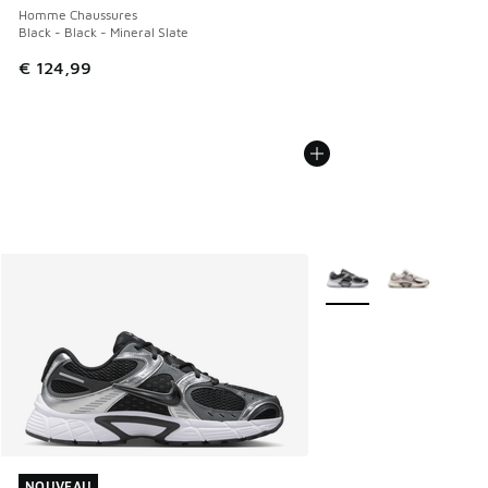
Homme Chaussures
Black - Black - Mineral Slate
€ 124,99
Plus de couleurs dispo
NOUVEAU
NOUVEAU