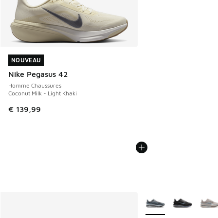
NOUVEAU
NOUVEAU
Nike Pegasus 42
Homme Chaussures
Coconut Milk - Light Khaki
€ 139,99
Plus de couleurs dispo