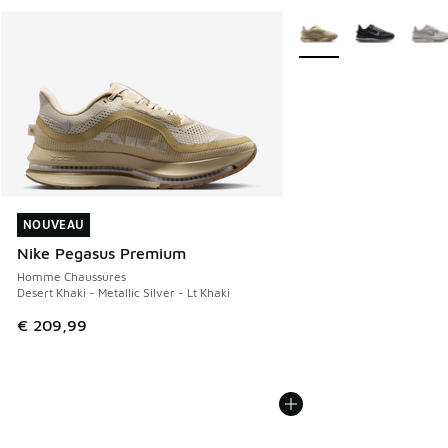
Plus de couleurs dispo
NOUVEAU
NOUVEAU
Nike Pegasus Premium
Homme Chaussures
Desert Khaki - Metallic Silver - Lt Khaki
€ 209,99