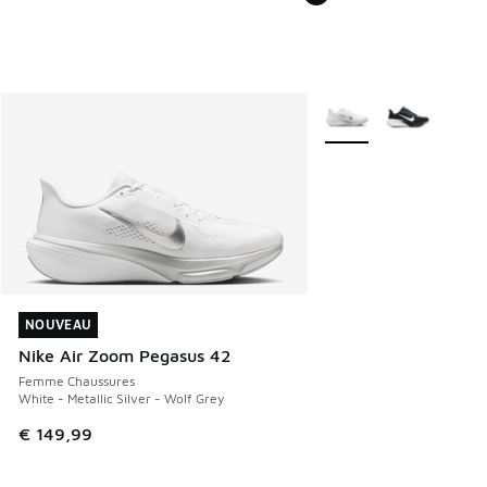
Plus de couleurs dispo
NOUVEAU
NOUVEAU
Nike Air Zoom Pegasus 42
Femme Chaussures
White - Metallic Silver - Wolf Grey
€ 149,99