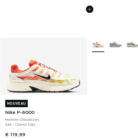
Plus de couleurs dispo
NOUVEAU
NOUVEAU
Nike P-6000
Homme Chaussures
Sail - Cosmic Clay
€ 119,99