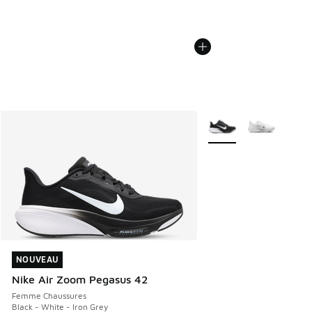
Plus de couleurs dispo
NOUVEAU
NOUVEAU
Nike Air Zoom Pegasus 42
Femme Chaussures
Black - White - Iron Grey