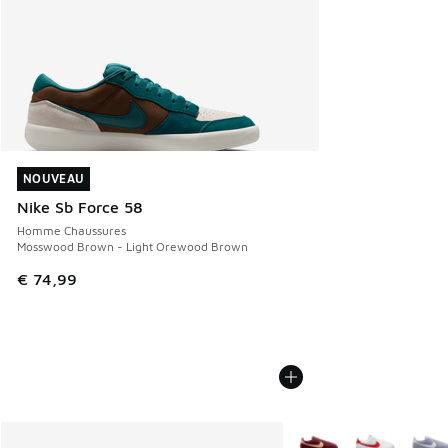
NOUVEAU
NOUVEAU
Nike Sb Force 58
Homme Chaussures
Mosswood Brown - Light Orewood Brown
€ 74,99
Plus de couleurs dispo