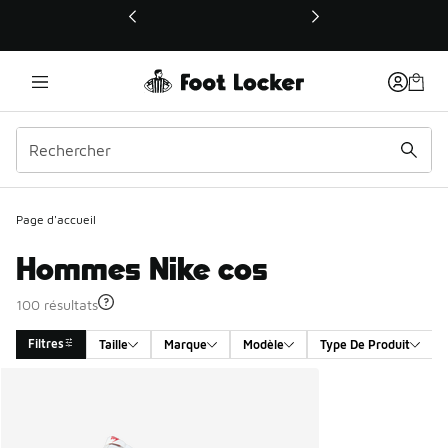
Ce lien ouvrira une nouvelle fenêtre
Page d'accueil
Hommes Nike cos
100 résultats
Filtres
Taille
Marque
Modèle
Type De Produit
Search Results