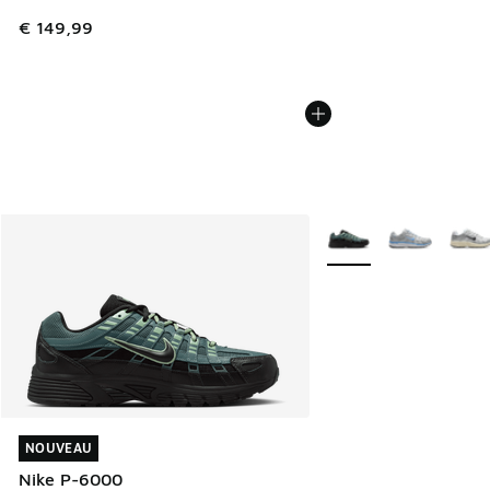
€ 149,99
Plus de couleurs dispo
NOUVEAU
NOUVEAU
Nike P-6000