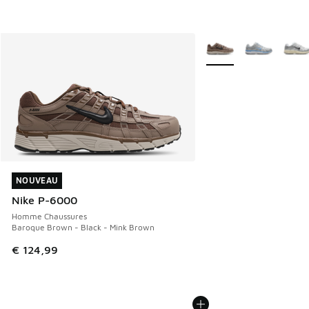
Plus de couleurs dispo
NOUVEAU
NOUVEAU
Nike P-6000
Homme Chaussures
Baroque Brown - Black - Mink Brown
€ 124,99