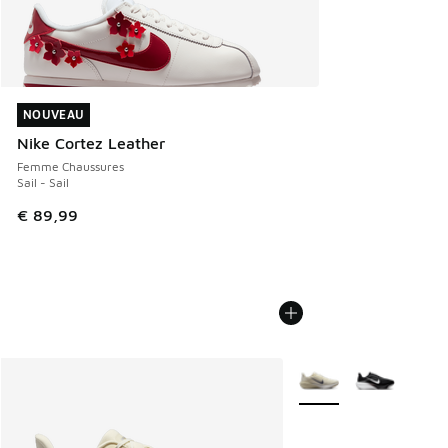
NOUVEAU
NOUVEAU
Nike Cortez Leather
Femme Chaussures
Sail - Sail
€ 89,99
Plus de couleurs dispo