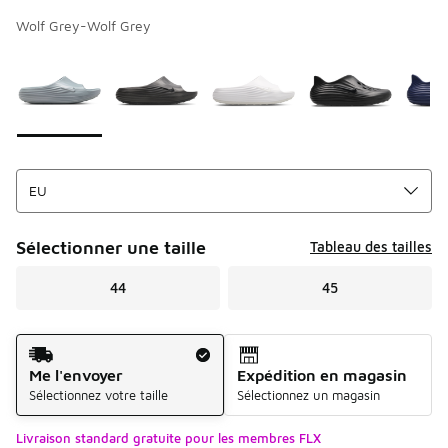
Wolf Grey-Wolf Grey
Merci de sélectionner un style
*
Page 1 sur 2 affichant 1 à 10 des 11 couleurs.
Sélectionner une taille
Tableau des tailles
44
45
Mode d'expédition
Me l'envoyer
Expédition en magasin
Sélectionnez votre taille
Sélectionnez un magasin
Livraison standard gratuite pour les membres FLX