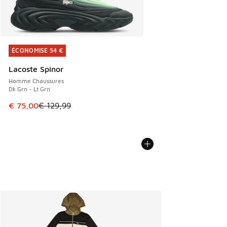
ÉCONOMISE 54 €
ÉCONOMISE 54 €
Lacoste Spinor
Homme Chaussures
Dk Grn - Lt Grn
Cet article est en promotion. Prix en baisse de € 129,99 à
€ 75,00
€ 129,99