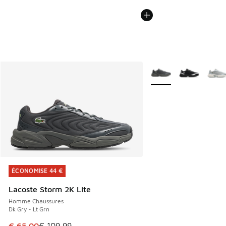
Plus de couleurs dispo
ÉCONOMISE 44 €
ÉCONOMISE 44 €
Lacoste Storm 2K Lite
Homme Chaussures
Dk Gry - Lt Grn
Cet article est en promotion. Prix en baisse de € 109,99 à
€ 65,00
€ 109,99