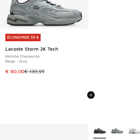
ÉCONOMISE 59 €
ÉCONOMISE 59 €
Lacoste Storm 2K Tech
Homme Chaussures
Beige - Grey
Cet article est en promotion. Prix en baisse de € 139,99 à
€ 80,00
€ 139,99
Plus de couleurs dispo