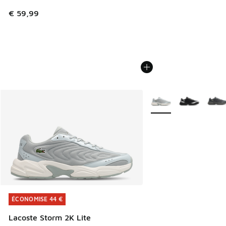
€ 59,99
Plus de couleurs dispo
ÉCONOMISE 44 €
ÉCONOMISE 44 €
Lacoste Storm 2K Lite