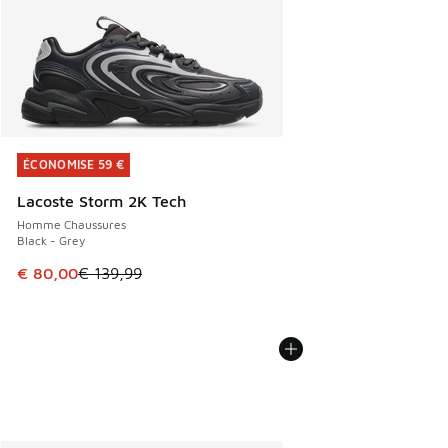
ÉCONOMISE 59 €
ÉCONOMISE 59 €
Lacoste Storm 2K Tech
Homme Chaussures
Black - Grey
Cet article est en promotion. Prix en baisse de € 139,99 à
€ 80,00
€ 139,99