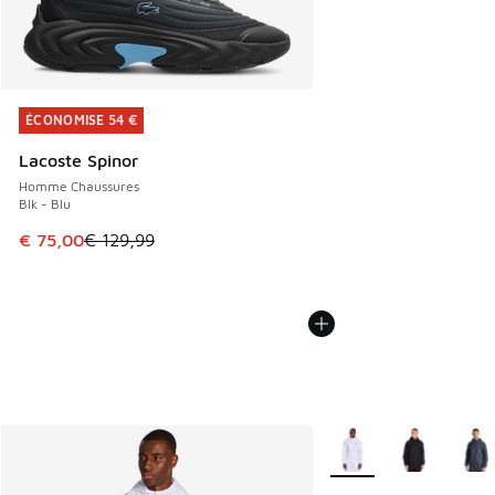
ÉCONOMISE 54 €
ÉCONOMISE 54 €
Lacoste Spinor
Homme Chaussures
Blk - Blu
Cet article est en promotion. Prix en baisse de € 129,99 à
€ 75,00
€ 129,99
Plus de couleurs dispo