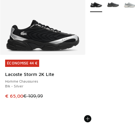
Plus de couleurs dispo
ÉCONOMISE 44 €
ÉCONOMISE 44 €
Lacoste Storm 2K Lite
Homme Chaussures
Blk - Silver
Cet article est en promotion. Prix en baisse de € 109,99 à
€ 65,00
€ 109,99