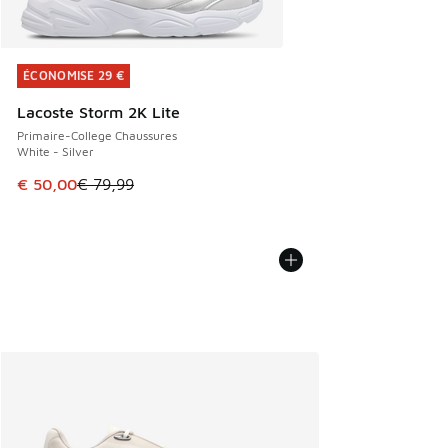
ÉCONOMISE 29 €
ÉCONOMISE 29 €
Lacoste Storm 2K Lite
Primaire-College Chaussures
White - Silver
Cet article est en promotion. Prix en baisse de € 79,99 à 
€ 50,00
€ 79,99