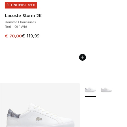
ÉCONOMISE 49 €
ÉCONOMISE 49 €
Lacoste Storm 2K
Homme Chaussures
Red - Off Wht
Cet article est en promotion. Prix en baisse de € 119,99 à
€ 70,00
€ 119,99
Plus de couleurs dispo