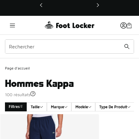
Ce lien ouvrira une nouvelle fenêtre
Page d'accueil
Hommes Kappa
100 résultats
Filtres
Taille
Marque
Modèle
Type De Produit
Search Results