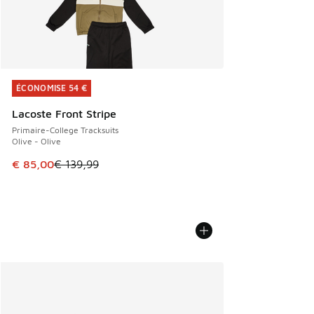
ÉCONOMISE 54 €
ÉCONOMISE 54 €
Lacoste Front Stripe
Primaire-College Tracksuits
Olive - Olive
Cet article est en promotion. Prix en baisse de € 139,99 à
€ 85,00
€ 139,99