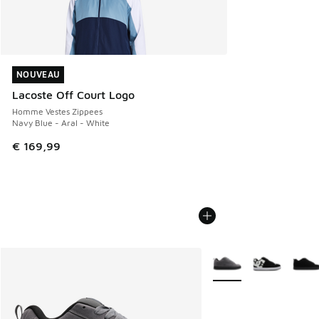
NOUVEAU
NOUVEAU
Lacoste Off Court Logo
Homme Vestes Zippees
Navy Blue - Aral - White
€ 169,99
Plus de couleurs dispo