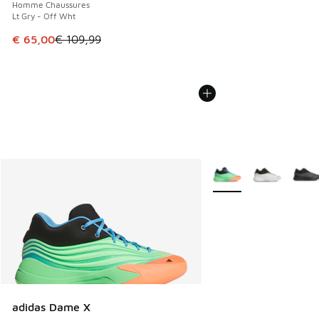
Homme Chaussures
Lt Gry - Off Wht
Cet article est en promotion. Prix en baisse de € 109,99 à
€ 65,00
€ 109,99
Plus de couleurs dispo
adidas Dame X