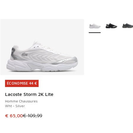
Plus de couleurs dispo
ÉCONOMISE 44 €
ÉCONOMISE 44 €
Lacoste Storm 2K Lite
Homme Chaussures
Wht - Silver
Cet article est en promotion. Prix en baisse de € 109,99 à
€ 65,00
€ 109,99