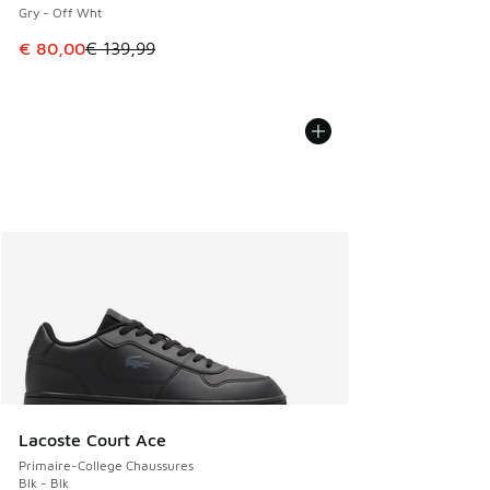
Gry - Off Wht
Cet article est en promotion. Prix en baisse de € 139,99 à
€ 80,00
€ 139,99
Lacoste Court Ace
Primaire-College Chaussures
Blk - Blk