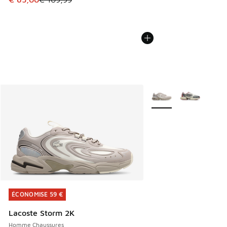
Plus de couleurs dispo
ÉCONOMISE 59 €
ÉCONOMISE 59 €
Lacoste Storm 2K
Homme Chaussures