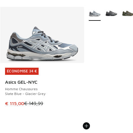
Plus de couleurs dispo
ÉCONOMISE 34 €
ÉCONOMISE 34 €
Asics GEL-NYC
Homme Chaussures
Slate Blue - Glacier Grey
Cet article est en promotion. Prix en baisse de € 149,99 à
€ 115,00
€ 149,99