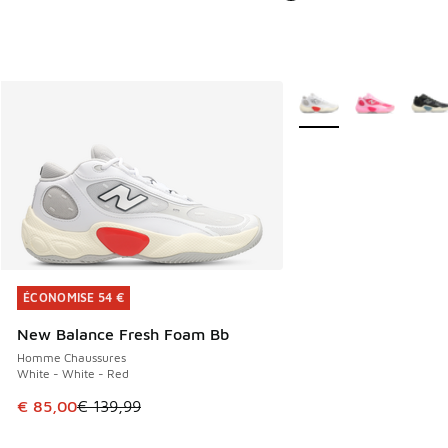
Plus de couleurs dispo
ÉCONOMISE 54 €
ÉCONOMISE 54 €
New Balance Fresh Foam Bb
Homme Chaussures
White - White - Red
Cet article est en promotion. Prix en baisse de € 139,99 à
€ 85,00
€ 139,99