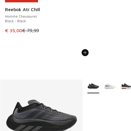
Reebok Atr Chill
Homme Chaussures
Black - Black
Cet article est en promotion. Prix en baisse de € 79,99 à 
€ 35,00
€ 79,99
Plus de couleurs dispo