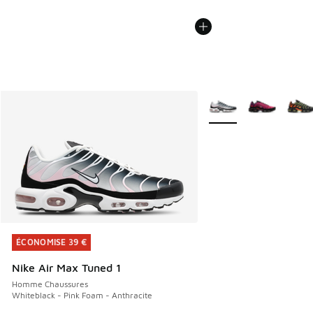
Plus de couleurs dispo
ÉCONOMISE 39 €
ÉCONOMISE 39 €
Nike Air Max Tuned 1
Homme Chaussures
Whiteblack - Pink Foam - Anthracite