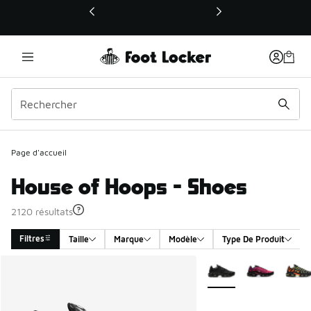
Ce lien ouvrira une nouvelle fenêtre
Page d'accueil
House of Hoops - Shoes
2120 résultats
Filtres
Taille
Marque
Modèle
Type De Produit
Search Results
Plus de couleurs dispo