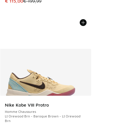
Cet article est en promotion. Prix en baisse de € 199,99 à
€ 115,00
€ 199,99
Nike Kobe VIII Protro
Homme Chaussures
Lt Orewood Brn - Baroque Brown - Lt Orewood
Brn