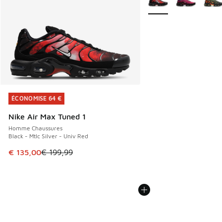
ÉCONOMISE 64 €
ÉCONOMISE 64 €
Nike Air Max Tuned 1
Homme Chaussures
Black - Mtlc Silver - Univ Red
Cet article est en promotion. Prix en baisse de € 199,99 à
€ 135,00
€ 199,99