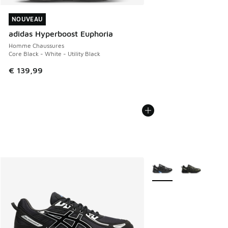
NOUVEAU
NOUVEAU
adidas Hyperboost Euphoria
Homme Chaussures
Core Black - White - Utility Black
€ 139,99
Plus de couleurs dispo