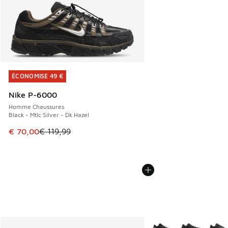
ÉCONOMISE 49 €
ÉCONOMISE 49 €
Nike P-6000
Homme Chaussures
Black - Mtlc Silver - Dk Hazel
Cet article est en promotion. Prix en baisse de € 119,99 à
€ 70,00
€ 119,99
Plus de couleurs dispo