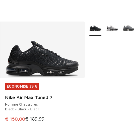
Plus de couleurs dispo
ÉCONOMISE 39 €
ÉCONOMISE 39 €
Nike Air Max Tuned 7
Homme Chaussures
Black - Black - Black
Cet article est en promotion. Prix en baisse de € 189,99 à
€ 150,00
€ 189,99