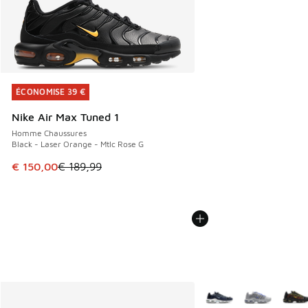
ÉCONOMISE 39 €
ÉCONOMISE 39 €
Nike Air Max Tuned 1
Homme Chaussures
Black - Laser Orange - Mtlc Rose G
Cet article est en promotion. Prix en baisse de € 189,99 à
€ 150,00
€ 189,99
Plus de couleurs dispo