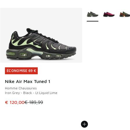
Plus de couleurs dispo
ÉCONOMISE 69 €
ÉCONOMISE 69 €
Nike Air Max Tuned 1
Homme Chaussures
Iron Grey - Black - Lt Liquid Lime
Cet article est en promotion. Prix en baisse de € 189,99 à
€ 120,00
€ 189,99