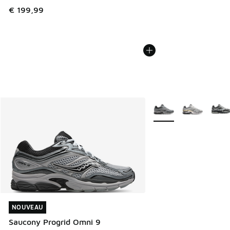
€ 199,99
Plus de couleurs dispo
NOUVEAU
NOUVEAU
Saucony Progrid Omni 9