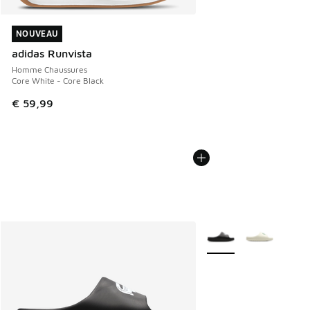
NOUVEAU
NOUVEAU
adidas Runvista
Homme Chaussures
Core White - Core Black
€ 59,99
Plus de couleurs dispo