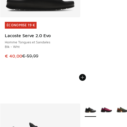
ÉCONOMISE 19 €
ÉCONOMISE 19 €
Lacoste Serve 2.0 Evo
Homme Tongues et Sandales
Blk - Wht
Cet article est en promotion. Prix en baisse de € 59,99 à 
€ 40,00
€ 59,99
Plus de couleurs dispo