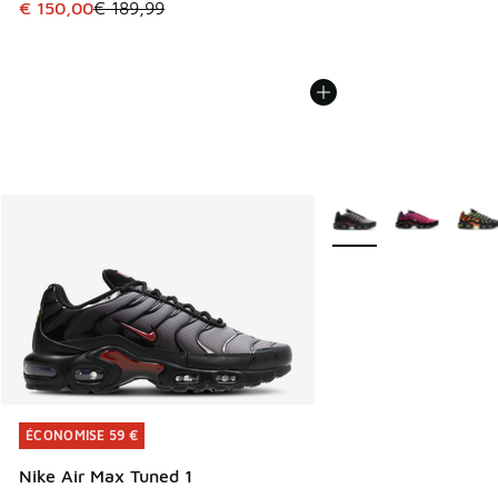
Cet article est en promotion. Prix en baisse de € 189,99 à
€ 150,00
€ 189,99
Plus de couleurs dispo
ÉCONOMISE 59 €
ÉCONOMISE 59 €
Nike Air Max Tuned 1