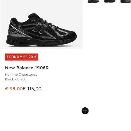
ÉCONOMISE 20 €
ÉCONOMISE 20 €
New Balance 1906R
Homme Chaussures
Black - Black
Cet article est en promotion. Prix en baisse de € 115,00 à
€ 95,00
€ 115,00