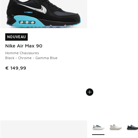
NOUVEAU
NOUVEAU
Nike Air Max 90
Homme Chaussures
Black - Chrome - Gamma Blue
€ 149,99
Plus de couleurs dispo