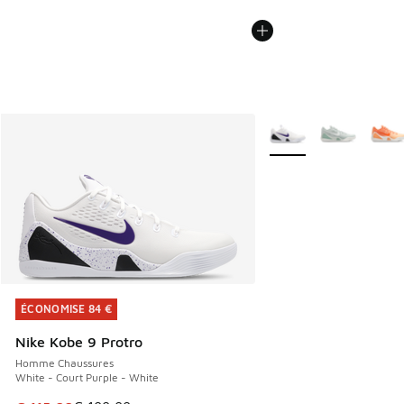
Plus de couleurs dispo
ÉCONOMISE 84 €
ÉCONOMISE 84 €
Nike Kobe 9 Protro
Homme Chaussures
White - Court Purple - White