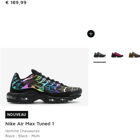
€ 189,99
Plus de couleurs dispo
NOUVEAU
NOUVEAU
Nike Air Max Tuned 1
Homme Chaussures
Black - Black - Multi