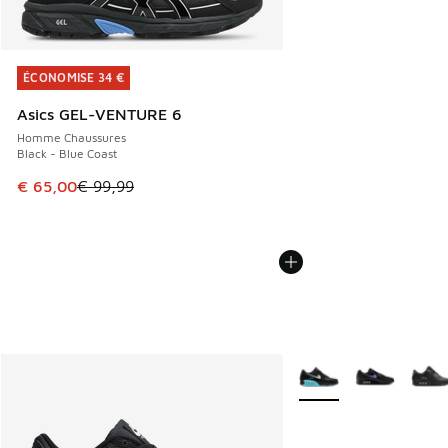
ÉCONOMISE 34 €
ÉCONOMISE 34 €
Asics GEL-VENTURE 6
Homme Chaussures
Black - Blue Coast
Cet article est en promotion. Prix en baisse de € 99,99 à 
€ 65,00
€ 99,99
Plus de couleurs dispo