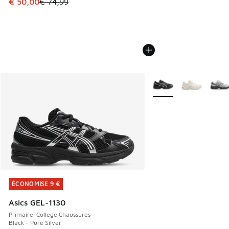
Cet article est en promotion. Prix en baisse de € 74,99 à 
€ 50,00
€ 74,99
Plus de couleurs dispo
ÉCONOMISE 9 €
ÉCONOMISE 9 €
Asics GEL-1130
Primaire-College Chaussures
Black - Pure Silver