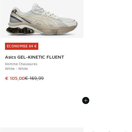
ÉCONOMISE 64 €
ÉCONOMISE 64 €
Asics GEL-KINETIC FLUENT
Homme Chaussures
White - White
Cet article est en promotion. Prix en baisse de € 169,99 à
€ 105,00
€ 169,99
Plus de couleurs dispo