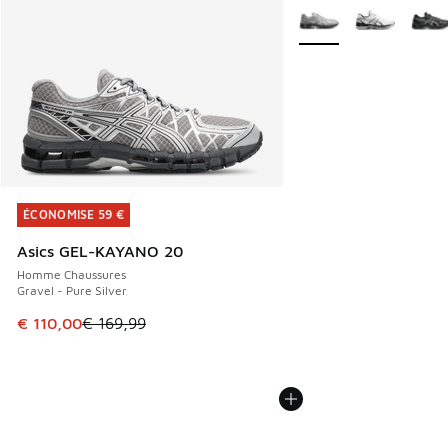
Plus de couleurs dispo
ÉCONOMISE 59 €
ÉCONOMISE 59 €
Asics GEL-KAYANO 20
Homme Chaussures
Gravel - Pure Silver
Cet article est en promotion. Prix en baisse de € 169,99 à
€ 110,00
€ 169,99