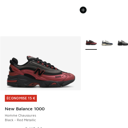
Plus de couleurs dispo
ÉCONOMISE 15 €
ÉCONOMISE 15 €
New Balance 1000
Homme Chaussures
Black - Red Metallic