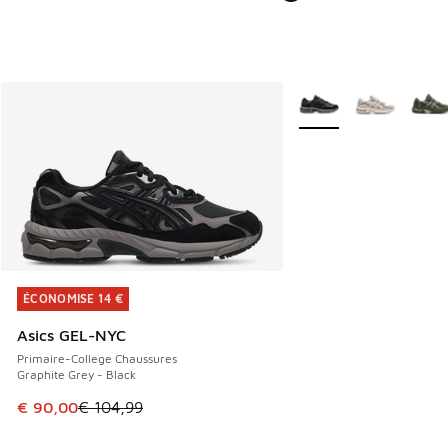
Plus de couleurs dispo
ÉCONOMISE 14 €
ÉCONOMISE 14 €
Asics GEL-NYC
Primaire-College Chaussures
Graphite Grey - Black
Cet article est en promotion. Prix en baisse de € 104,99 à
€ 90,00
€ 104,99