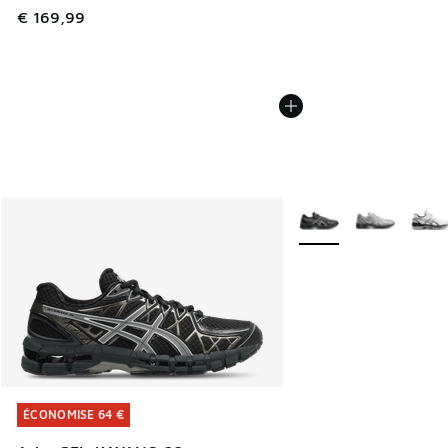
€ 169,99
Plus de couleurs dispo
ÉCONOMISE 64 €
ÉCONOMISE 64 €