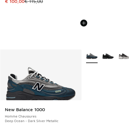
Cet article est en promotion. Prix en baisse de € 115,00 à
€ 100,00
€ 115,00
Plus de couleurs dispo
New Balance 1000
Homme Chaussures
Deep Ocean - Dark Silver Metallic