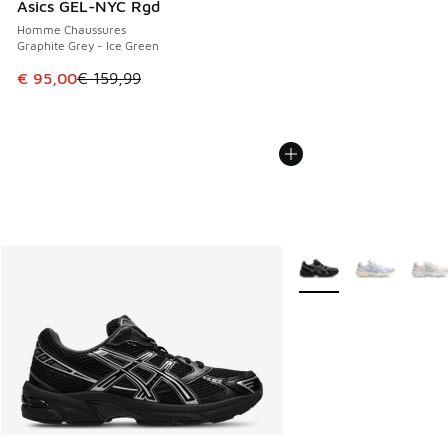
Asics GEL-NYC Rgd
Homme Chaussures
Graphite Grey - Ice Green
Cet article est en promotion. Prix en baisse de € 159,99 à
€ 95,00
€ 159,99
Plus de couleurs dispo