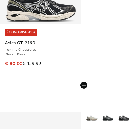
ÉCONOMISE 49 €
ÉCONOMISE 49 €
Asics GT-2160
Homme Chaussures
Black - Black
Cet article est en promotion. Prix en baisse de € 129,99 à
€ 80,00
€ 129,99
Plus de couleurs dispo