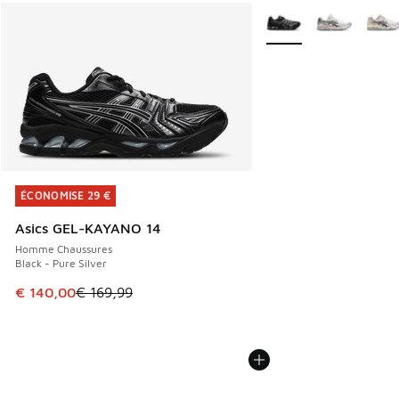
Plus de couleurs dispo
ÉCONOMISE 29 €
ÉCONOMISE 29 €
Asics GEL-KAYANO 14
Homme Chaussures
Black - Pure Silver
Cet article est en promotion. Prix en baisse de € 169,99 à
€ 140,00
€ 169,99