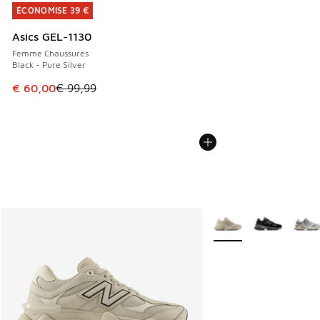
ÉCONOMISE 39 €
ÉCONOMISE 39 €
Asics GEL-1130
Femme Chaussures
Black - Pure Silver
Cet article est en promotion. Prix en baisse de € 99,99 à 
€ 60,00
€ 99,99
Plus de couleurs dispo