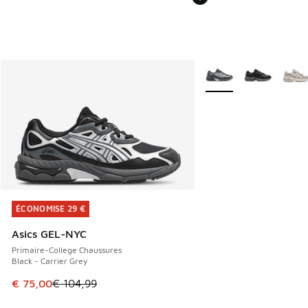
Plus de couleurs dispo
ÉCONOMISE 29 €
ÉCONOMISE 29 €
Asics GEL-NYC
Primaire-College Chaussures
Black - Carrier Grey
Cet article est en promotion. Prix en baisse de € 104,99 à
€ 75,00
€ 104,99