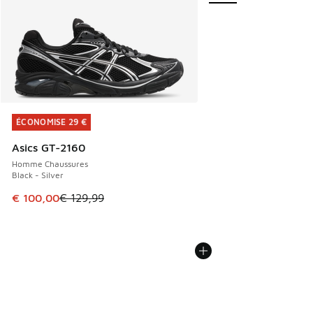
ÉCONOMISE 29 €
ÉCONOMISE 29 €
Asics GT-2160
Homme Chaussures
Black - Silver
Cet article est en promotion. Prix en baisse de € 129,99 à
€ 100,00
€ 129,99