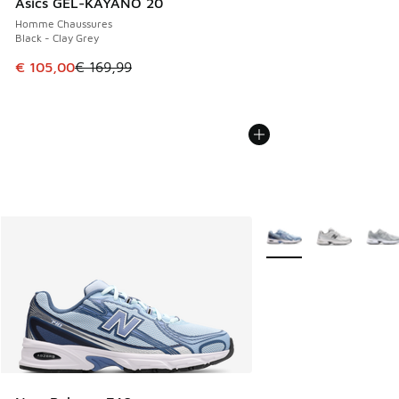
Asics GEL-KAYANO 20
Homme Chaussures
Black - Clay Grey
Cet article est en promotion. Prix en baisse de € 169,99 à
€ 105,00
€ 169,99
Plus de couleurs dispo