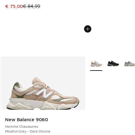
Cet article est en promotion. Prix en baisse de € 84,99 à 
€ 75,00
€ 84,99
Plus de couleurs dispo
New Balance 9060
Homme Chaussures
Mindful Grey - Dark Olivine