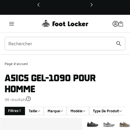
Ce lien ouvrira une nouvelle fenêtre
Page d'accueil
ASICS GEL-1090 POUR
HOMME
98 résultats
Filtres
Taille
Marque
Modèle
Type De Produit
Search Results
Plus de couleurs dispo