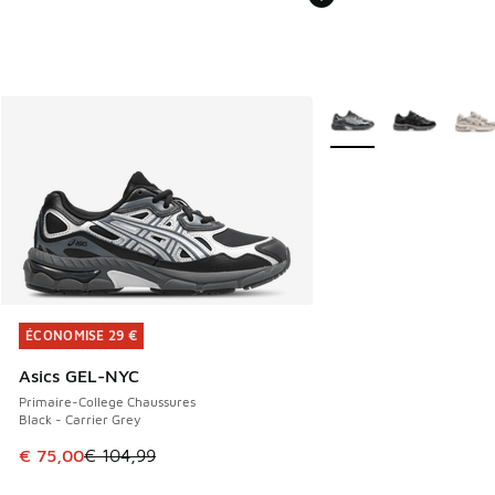
Plus de couleurs dispo
ÉCONOMISE 29 €
ÉCONOMISE 29 €
Asics GEL-NYC
Primaire-College Chaussures
Black - Carrier Grey
Cet article est en promotion. Prix en baisse de € 104,99 à
€ 75,00
€ 104,99