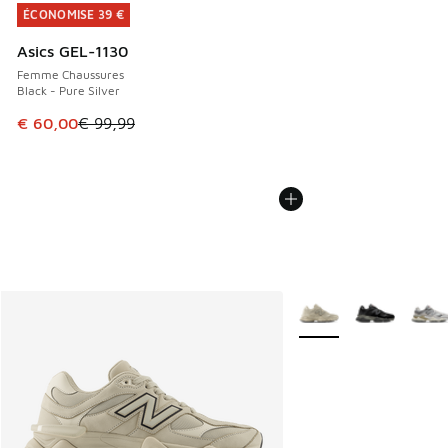
ÉCONOMISE 39 €
ÉCONOMISE 39 €
Asics GEL-1130
Femme Chaussures
Black - Pure Silver
Cet article est en promotion. Prix en baisse de € 99,99 à 
€ 60,00
€ 99,99
Plus de couleurs dispo