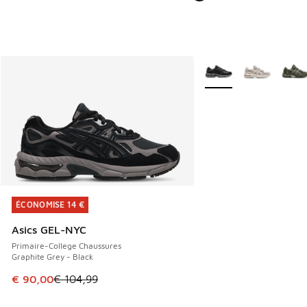
Plus de couleurs dispo
ÉCONOMISE 14 €
ÉCONOMISE 14 €
Asics GEL-NYC
Primaire-College Chaussures
Graphite Grey - Black
Cet article est en promotion. Prix en baisse de € 104,99 à
€ 90,00
€ 104,99