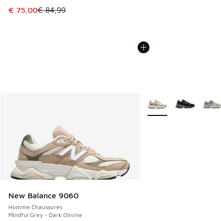
Cet article est en promotion. Prix en baisse de € 84,99 à 
€ 75,00
€ 84,99
Plus de couleurs dispo
New Balance 9060
Homme Chaussures
Mindful Grey - Dark Olivine