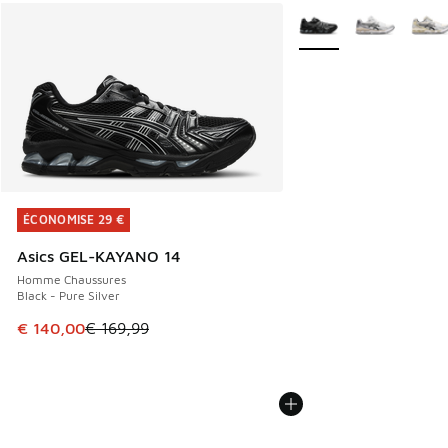
Plus de couleurs dispo
ÉCONOMISE 29 €
ÉCONOMISE 29 €
Asics GEL-KAYANO 14
Homme Chaussures
Black - Pure Silver
Cet article est en promotion. Prix en baisse de € 169,99 à
€ 140,00
€ 169,99