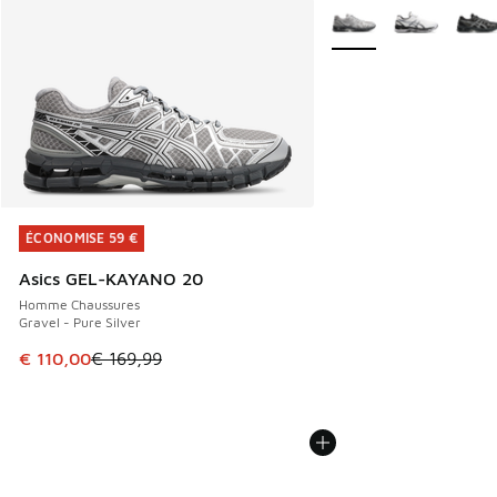
Plus de couleurs dispo
ÉCONOMISE 59 €
ÉCONOMISE 59 €
Asics GEL-KAYANO 20
Homme Chaussures
Gravel - Pure Silver
Cet article est en promotion. Prix en baisse de € 169,99 à
€ 110,00
€ 169,99