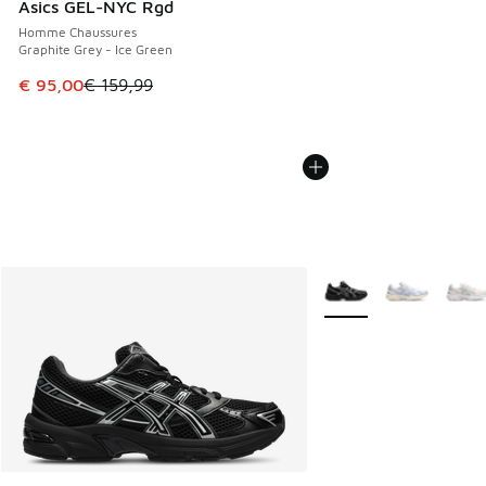
Asics GEL-NYC Rgd
Homme Chaussures
Graphite Grey - Ice Green
Cet article est en promotion. Prix en baisse de € 159,99 à
€ 95,00
€ 159,99
Plus de couleurs dispo