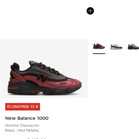
Plus de couleurs dispo
ÉCONOMISE 15 €
ÉCONOMISE 15 €
New Balance 1000
Homme Chaussures
Black - Red Metallic