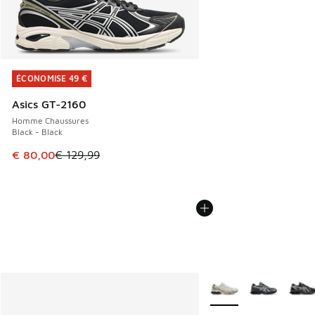
ÉCONOMISE 49 €
ÉCONOMISE 49 €
Asics GT-2160
Homme Chaussures
Black - Black
Cet article est en promotion. Prix en baisse de € 129,99 à
€ 80,00
€ 129,99
Plus de couleurs dispo