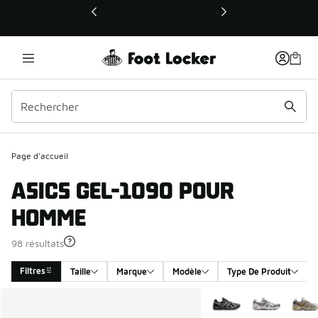
Ce lien ouvrira une nouvelle fenêtre
Page d'accueil
ASICS GEL-1090 POUR
HOMME
98 résultats
Filtres
Taille
Marque
Modèle
Type De Produit
Search Results
Plus de couleurs dispo