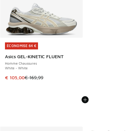
ÉCONOMISE 64 €
ÉCONOMISE 64 €
Asics GEL-KINETIC FLUENT
Homme Chaussures
White - White
Cet article est en promotion. Prix en baisse de € 169,99 à
€ 105,00
€ 169,99
Plus de couleurs dispo