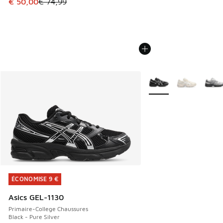
Cet article est en promotion. Prix en baisse de € 74,99 à 
€ 50,00
€ 74,99
Plus de couleurs dispo
ÉCONOMISE 9 €
ÉCONOMISE 9 €
Asics GEL-1130
Primaire-College Chaussures
Black - Pure Silver