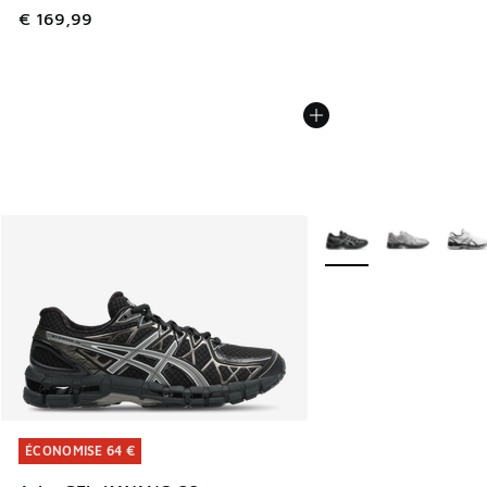
€ 169,99
Plus de couleurs dispo
ÉCONOMISE 64 €
ÉCONOMISE 64 €