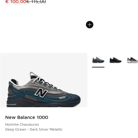
Cet article est en promotion. Prix en baisse de € 115,00 à
€ 100,00
€ 115,00
Plus de couleurs dispo
New Balance 1000
Homme Chaussures
Deep Ocean - Dark Silver Metallic