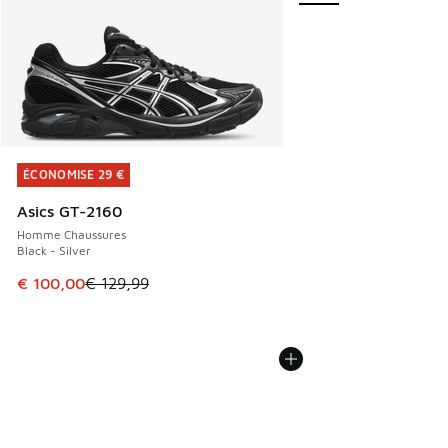
ÉCONOMISE 29 €
ÉCONOMISE 29 €
Asics GT-2160
Homme Chaussures
Black - Silver
Cet article est en promotion. Prix en baisse de € 129,99 à
€ 100,00
€ 129,99