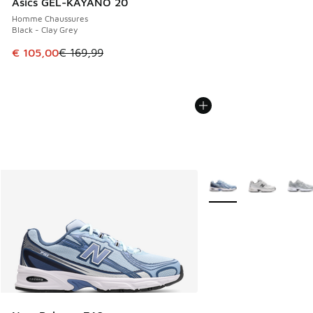
Asics GEL-KAYANO 20
Homme Chaussures
Black - Clay Grey
Cet article est en promotion. Prix en baisse de € 169,99 à
€ 105,00
€ 169,99
Plus de couleurs dispo