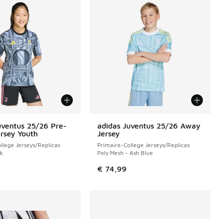
uventus 25/26 Pre-
adidas Juventus 25/26 Away
rsey Youth
Jersey
llege Jerseys/Replicas
Primaire-College Jerseys/Replicas
ck
Poly Mesh - Ash Blue
de € 99,99 à € 60,00
€ 74,99