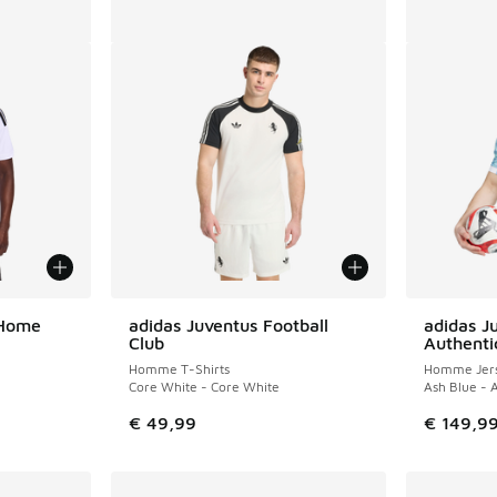
 Home
adidas Juventus Football
adidas J
Club
Authenti
Homme T-Shirts
Homme Jers
Core White - Core White
Ash Blue - 
€ 49,99
€ 149,9