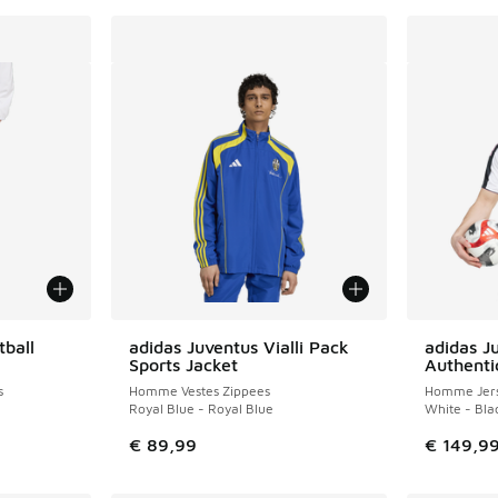
tball
adidas Juventus Vialli Pack
adidas J
Sports Jacket
Authenti
s
Homme Vestes Zippees
Homme Jers
Royal Blue - Royal Blue
White - Bla
€ 89,99
€ 149,9