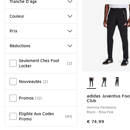
Tranche D'âge
Couleur
Prix
Réductions
Autre
Seulement Chez Foot
(
2
)
Locker
Plus de couleurs dis
Nouveautés
(
2
)
adidas Juventus Foo
Promos
(
12
)
Club
Homme Pantalons
Black - Bliss Pink
Éligible Aux Codes
(
41
)
Promo
€ 74,99