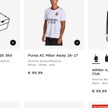
Plus de 
/26 3Rd
Puma AC Milan Away 26-27
NOUVEAU
eplicas
Homme Jerseys/Replicas
White - White - Red
adidas J
€ 99,99
Club
Homme Vest
Black - Bla
€ 99,99
ÉCONOMIS