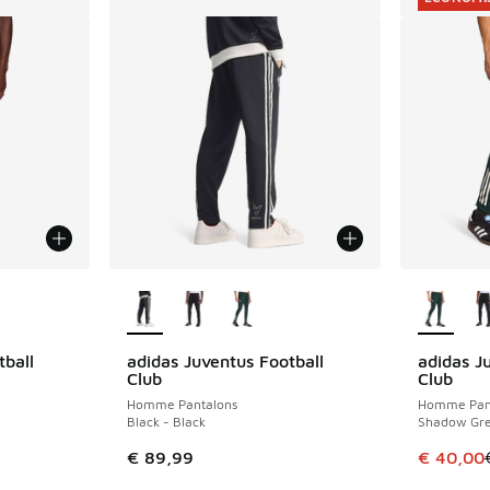
ponibles
Plus de couleurs disponibles
Plus de 
tball
adidas Juventus Football
adidas J
ÉCONOMIS
Club
Club
Homme Pantalons
Homme Pan
Black - Black
Shadow Gre
Cet artic
€ 89,99
€ 40,00