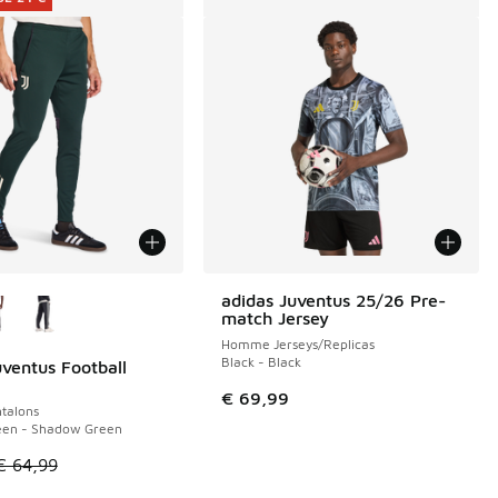
couleurs disponibles
adidas Juventus 25/26 Pre-
match Jersey
Homme Jerseys/Replicas
Black - Black
uventus Football
E 24 €
€ 69,99
talons
en - Shadow Green
le est en promotion. Prix en baisse de € 64,99 à € 40,00
€ 64,99