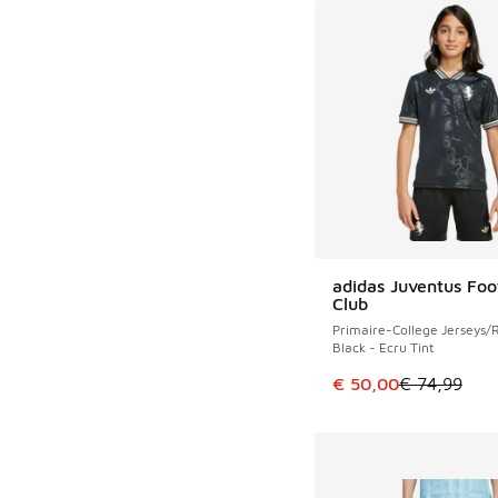
adidas Juventus Foo
ÉCONOMISE 24 €
Club
Primaire-College Jerseys/R
Black - Ecru Tint
Cet article est en p
€ 50,00
€ 74,99