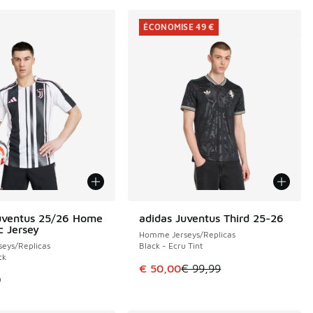
ÉCONOMISE 49 €
uventus 25/26 Home
adidas Juventus Third 25-26
ÉCONOMISE 49 €
c Jersey
Homme Jerseys/Replicas
eys/Replicas
Black - Ecru Tint
ck
Cet article est en promotion. Pri
€ 50,00
€ 99,99
9