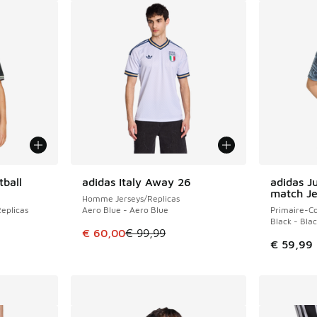
tball
adidas Italy Away 26
adidas J
ÉCONOMISE 39 €
match Je
Homme Jerseys/Replicas
eplicas
Aero Blue - Aero Blue
Primaire-Co
Black - Bla
Cet article est en promotion. Prix en baisse 
€ 60,00
€ 99,99
romotion. Prix en baisse de € 74,99 à € 50,00
€ 59,99