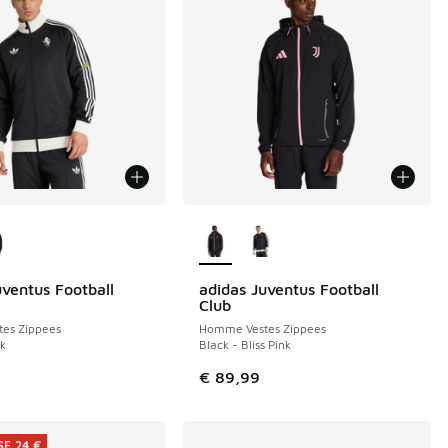
couleurs disponibles
Plus de couleurs disponibles
uventus Football
adidas Juventus Football
Club
es Zippees
Homme Vestes Zippees
ck
Black - Bliss Pink
€ 89,99
E 24 €