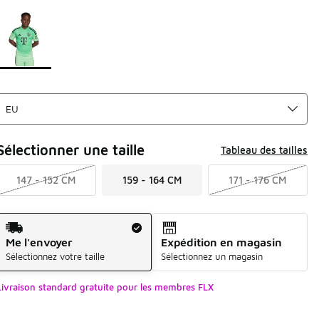
Page 1 sur 1 affichant 1 à 1 des 1 couleurs.
Merci de sélectionner un style
*
Sélectionner une taille
Tableau des tailles
147 - 152 CM
159 - 164 CM
171 - 176 CM
Mode d'expédition
Me l'envoyer
Expédition en magasin
Sélectionnez votre taille
Sélectionnez un magasin
Livraison standard gratuite pour les membres FLX