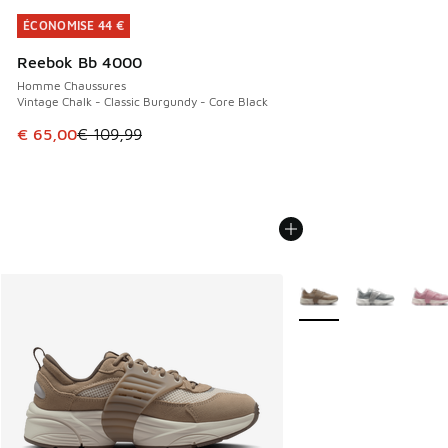
ÉCONOMISE 44 €
ÉCONOMISE 44 €
Reebok Bb 4000
Homme Chaussures
Vintage Chalk - Classic Burgundy - Core Black
Cet article est en promotion. Prix en baisse de € 109,99 à
€ 65,00
€ 109,99
Plus de couleurs dispo