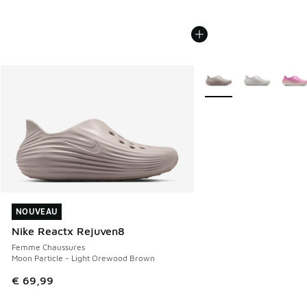
Plus de couleurs dispo
NOUVEAU
NOUVEAU
Nike Reactx Rejuven8
Femme Chaussures
Moon Particle - Light Orewood Brown
€ 69,99