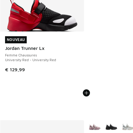
NOUVEAU
NOUVEAU
Jordan Trunner Lx
Femme Chaussures
University Red - University Red
€ 129,99
Plus de couleurs dispo