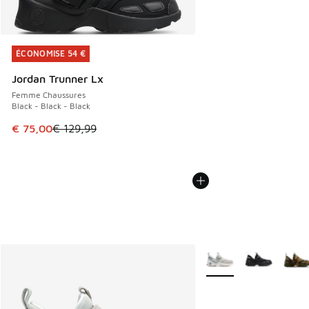
ÉCONOMISE 54 €
ÉCONOMISE 54 €
Jordan Trunner Lx
Femme Chaussures
Black - Black - Black
Cet article est en promotion. Prix en baisse de € 129,99 à
€ 75,00
€ 129,99
Plus de couleurs dispo