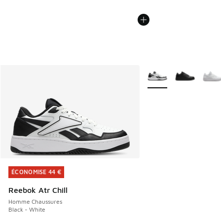
Plus de couleurs dispo
ÉCONOMISE 44 €
ÉCONOMISE 44 €
Reebok Atr Chill
Homme Chaussures
Black - White