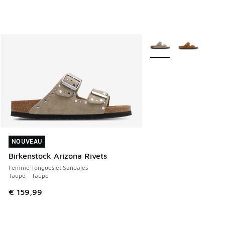
Plus de couleurs dispo
NOUVEAU
NOUVEAU
Birkenstock Arizona Rivets
Femme Tongues et Sandales
Taupe - Taupe
€ 159,99