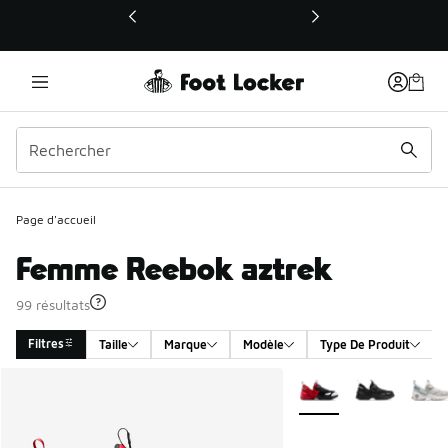
Ce lien ouvrira une nouvelle fenêtre
Page d'accueil
Femme Reebok aztrek
99 résultats
Filtres
Taille
Marque
Modèle
Type De Produit
Search Results
Plus de couleurs dispo