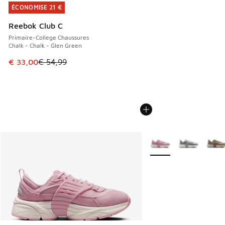
ÉCONOMISE 21 €
ÉCONOMISE 21 €
Reebok Club C
Primaire-College Chaussures
Chalk - Chalk - Glen Green
Cet article est en promotion. Prix en baisse de € 54,99 à 
€ 33,00
€ 54,99
Plus de couleurs dispo