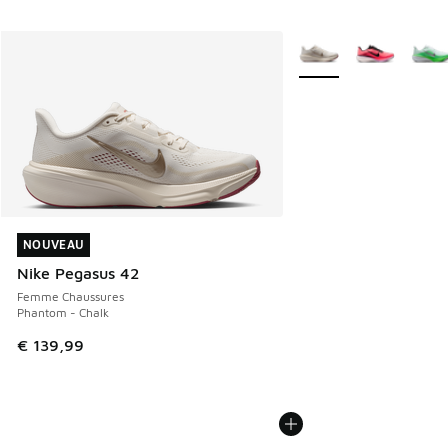
Plus de couleurs dispo
NOUVEAU
NOUVEAU
Nike Pegasus 42
Femme Chaussures
Phantom - Chalk
€ 139,99