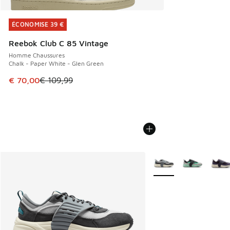
ÉCONOMISE 39 €
ÉCONOMISE 39 €
Reebok Club C 85 Vintage
Homme Chaussures
Chalk - Paper White - Glen Green
Cet article est en promotion. Prix en baisse de € 109,99 à
€ 70,00
€ 109,99
Plus de couleurs dispo