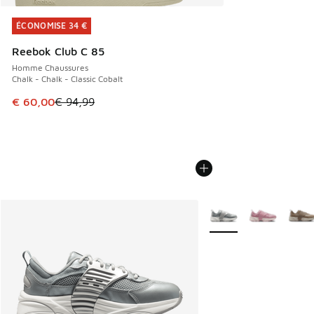
ÉCONOMISE 34 €
ÉCONOMISE 34 €
Reebok Club C 85
Homme Chaussures
Chalk - Chalk - Classic Cobalt
Cet article est en promotion. Prix en baisse de € 94,99 à 
€ 60,00
€ 94,99
Plus de couleurs dispo