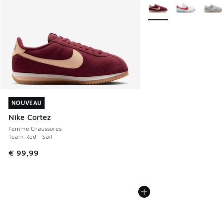
Plus de couleurs dispo
NOUVEAU
NOUVEAU
Nike Cortez
Femme Chaussures
Team Red - Sail
€ 99,99