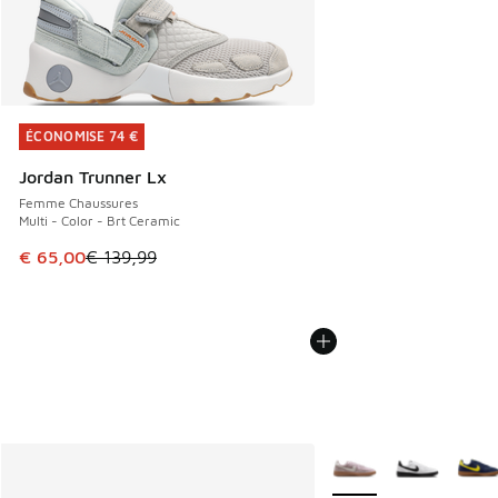
ÉCONOMISE 74 €
ÉCONOMISE 74 €
Jordan Trunner Lx
Femme Chaussures
Multi - Color - Brt Ceramic
Cet article est en promotion. Prix en baisse de € 139,99 à
€ 65,00
€ 139,99
Plus de couleurs dispo