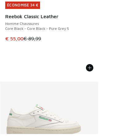
ÉCONOMISE 34 €
ÉCONOMISE 34 €
Reebok Classic Leather
Homme Chaussures
Core Black - Core Black - Pure Grey 5
Cet article est en promotion. Prix en baisse de € 89,99 à 
€ 55,00
€ 89,99