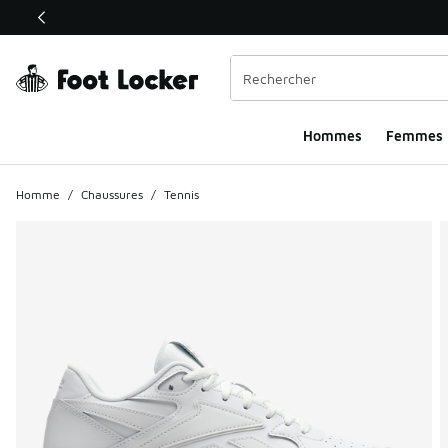
Ce lien ouvrira une nouvelle fenêtre
Hommes​
Femmes
Homme
/
Chaussures
/
Tennis