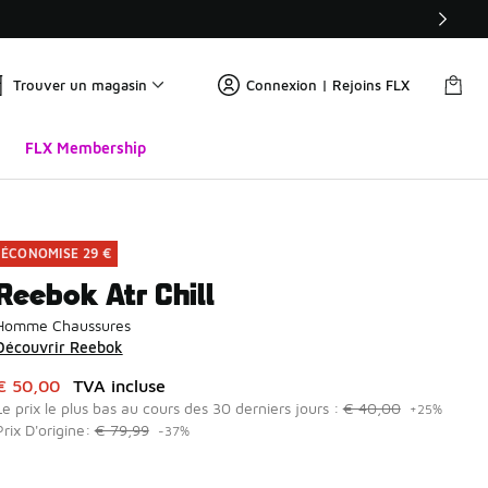
Trouver un magasin
Connexion | Rejoins FLX
FLX Membership
ÉCONOMISE 29 €
Reebok Atr Chill
Homme Chaussures
Découvrir Reebok
Cet article est en promotion. Prix en baisse de à € 50,00
€ 50,00
TVA incluse
Le prix le plus bas au cours des 30 derniers jours :
€ 40,00
+25%
Prix D'origine:
€ 79,99
-37%