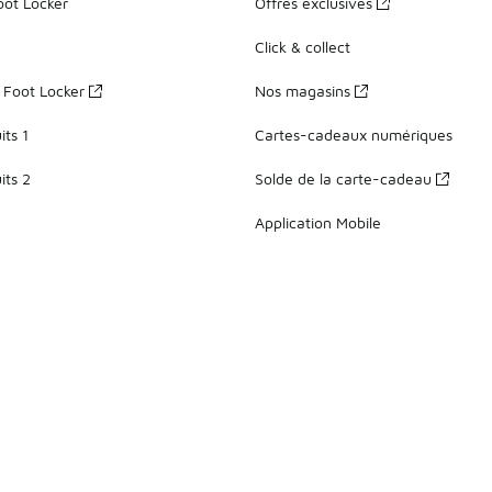
oot Locker
Offres exclusives
Click & collect
z Foot Locker
Nos magasins
ts 1
Cartes-cadeaux numériques
its 2
Solde de la carte-cadeau
Application Mobile