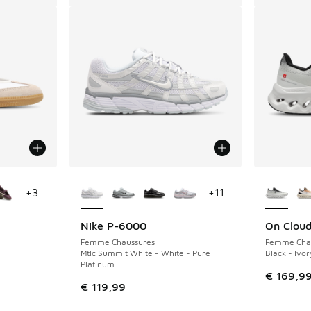
ponibles
Plus de couleurs disponibles
Plus de 
+
3
+
11
Nike P-6000
On Cloudt
Femme Chaussures
Femme Cha
Mtlc Summit White - White - Pure
Black - Ivor
Platinum
€ 169,9
€ 119,99