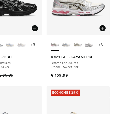
couleurs disponibles
Plus de couleurs disponibles
+
3
+
3
L-1130
Asics GEL-KAYANO 14
E 39 €
ussures
Femme Chaussures
 Silver
Cream - Sweet Pink
le est en promotion. Prix en baisse de € 99,99 à € 60,00
€ 99,99
€ 169,99
ÉCONOMISE 29 €