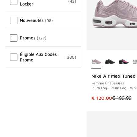
(
42
)
Locker
Nouveautés
(
98
)
Promos
(
127
)
Plus de couleurs dis
Éligible Aux Codes
(
380
)
Promo
Nike Air Max Tuned 
ÉCONOMISE 79 €
Femme Chaussures
Plum Fog - Plum Fog - Whi
Cet article est en p
€ 120,00
€ 199,99