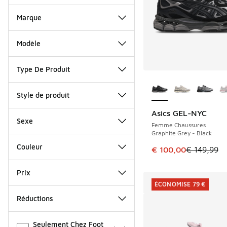
Marque
Modèle
Type De Produit
Plus de couleurs dis
Style de produit
Asics GEL-NYC
ÉCONOMISE 49 €
Sexe
Femme Chaussures
Graphite Grey - Black
Couleur
Cet article est en p
€ 100,00
€ 149,99
Prix
ÉCONOMISE 79 €
Réductions
Autre
Seulement Chez Foot