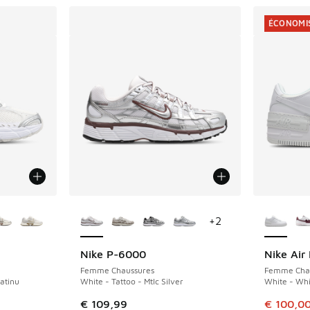
ÉCONOMIS
ponibles
Plus de couleurs disponibles
Plus de 
+
2
Nike P-6000
Nike Air
ÉCONOMIS
Femme Chaussures
Femme Cha
latinu
White - Tattoo - Mtlc Silver
White - Whi
Cet artic
€ 109,99
€ 100,0