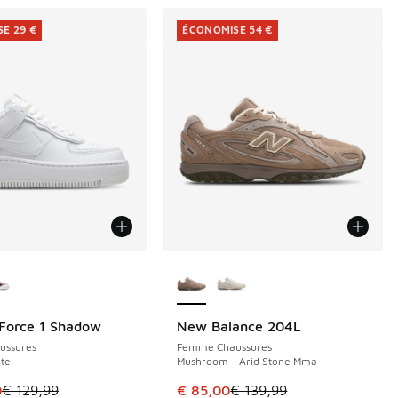
E 29 €
ÉCONOMISE 54 €
couleurs disponibles
Plus de couleurs disponibles
 Force 1 Shadow
New Balance 204L
E 29 €
ÉCONOMISE 54 €
ussures
Femme Chaussures
te
Mushroom - Arid Stone Mma
le est en promotion. Prix en baisse de € 129,99 à € 100,00
Cet article est en promotion. Pri
0
€ 129,99
€ 85,00
€ 139,99