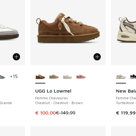
ponibles
Plus de couleurs disponibles
Plus de 
+
15
UGG Lo Lowmel
New Bal
ÉCONOMISE 49 €
Femme Chaussures
Femme Cha
 Granite
Chestnut - Chestnut - Brown
Turtledove 
Cet article est en promotion. Prix en baisse 
€ 100,00
€ 149,99
€ 119,99