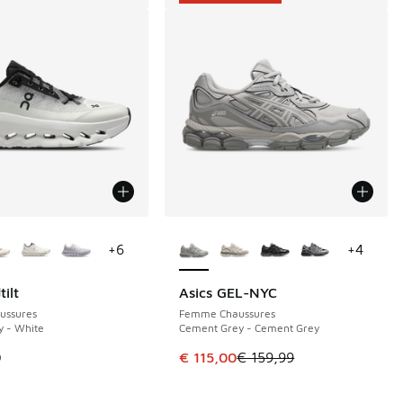
couleurs disponibles
Plus de couleurs disponibles
+
6
+
4
ilt
Asics GEL-NYC
ÉCONOMISE 44 €
ussures
Femme Chaussures
y - White
Cement Grey - Cement Grey
Cet article est en promotion. Prix
9
€ 115,00
€ 159,99