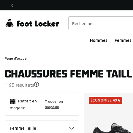
Ce lien ouvrira une nouvelle fenêtre
Hommes​
Femmes
Page d'accueil
CHAUSSURES FEMME TAILL
1195 résultats
Search Resul
ÉCONOMISE 49 €
Retrait en
Trouver un
magasin
magasin
Femme Taille