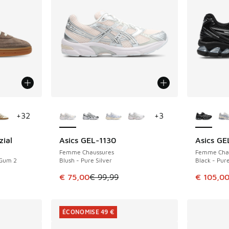
ponibles
Plus de couleurs disponibles
Plus de 
+
32
+
3
zial
Asics GEL-1130
Asics G
ÉCONOMISE 24 €
ÉCONOMIS
Femme Chaussures
Femme Cha
 Gum 2
Blush - Pure Silver
Black - Pure
Cet article est en promotion. Prix en baisse 
Cet artic
€ 75,00
€ 99,99
€ 105,0
ÉCONOMISE 49 €