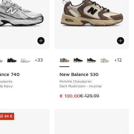
couleurs disponibles
Plus de couleurs disponibles
+
33
+
12
ance 740
New Balance 530
ÉCONOMISE 29 €
ussures
Femme Chaussures
Nb Navy
Dark Mushroom - Incense
 de € 85,00 à € 55,00
Cet article est en promotion. Pri
€ 100,00
€ 129,99
E 64 €