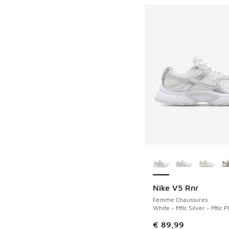
Plus de couleurs dis
Nike V5 Rnr
Femme Chaussures
White - Mtlc Silver - Mtlc P
€ 89,99