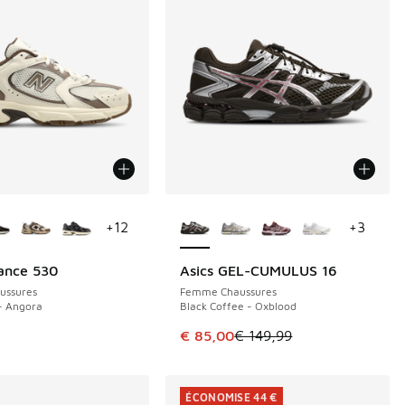
couleurs disponibles
Plus de couleurs disponibles
+
12
+
3
ance 530
Asics GEL-CUMULUS 16
ÉCONOMISE 64 €
ussures
Femme Chaussures
- Angora
Black Coffee - Oxblood
de € 149,99 à € 100,00
Cet article est en promotion. Pri
€ 85,00
€ 149,99
ÉCONOMISE 44 €