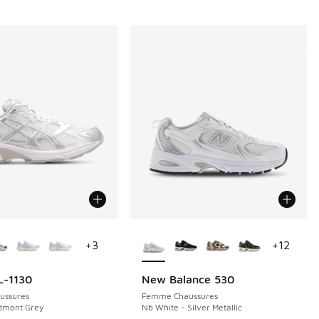
couleurs disponibles
Plus de couleurs disponibles
+
3
+
12
L-1130
New Balance 530
ussures
Femme Chaussures
edmont Grey
Nb White - Silver Metallic