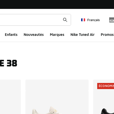
Français
Enfants
Nouveautés
Marques
Nike Tuned Air
Promos
E 38
ts
ÉCONOMIS