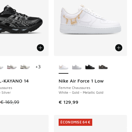
couleurs disponibles
Plus de couleurs disponibles
+
3
EL-KAYANO 14
Nike Air Force 1 Low
E 64 €
ussures
Femme Chaussures
 Silver
White - Gold - Metallic Gold
de € 99,99 à € 75,00
le est en promotion. Prix en baisse de € 169,99 à € 105,00
0
€ 169,99
€ 129,99
ÉCONOMISE 64 €