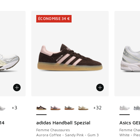
ÉCONOMISE 34 €
ponibles
Plus de couleurs disponibles
Plus de 
+
3
+
32
14
adidas Handball Spezial
Asics GE
ÉCONOMISE 34 €
Femme Chaussures
Femme Cha
Aurora Coffee - Sandy Pink - Gum 3
White - Pi