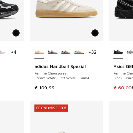
ponibles
Plus de couleurs disponibles
Plus de 
+
4
+
32
adidas Handball Spezial
Asics GE
ÉCONOMIS
Femme Chaussures
Femme Cha
Cream White - Off White - Gum4
Black - Pure
romotion. Prix en baisse de € 149,99 à € 100,00
Cet artic
€ 109,99
€ 60,00
ÉCONOMISE 30 €