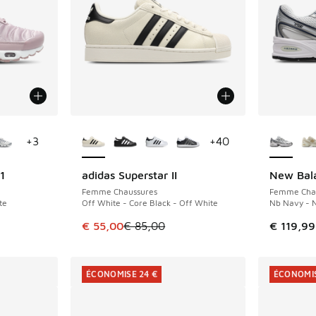
ponibles
Plus de couleurs disponibles
Plus de 
+
3
+
40
1
adidas Superstar II
New Bal
ÉCONOMISE 30 €
Femme Chaussures
Femme Cha
te
Off White - Core Black - Off White
Nb Navy - 
romotion. Prix en baisse de € 199,99 à € 120,00
Cet article est en promotion. Prix en baisse
€ 55,00
€ 85,00
€ 119,99
ÉCONOMISE 24 €
ÉCONOMIS