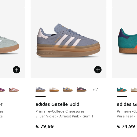
ponibles
Plus de couleurs disponibles
Plus de 
+
2
or
adidas Gazelle Bold
adidas G
es
Primaire-College Chaussures
Primaire-Co
te
Silver Violet - Almost Pink - Gum 1
Pure Teal -
€ 79,99
€ 74,99