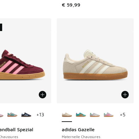
€ 59,99
U
couleurs disponibles
Plus de couleurs disponibles
+
13
+
5
andball Spezial
adidas Gazelle
Chaussures
Maternelle Chaussures