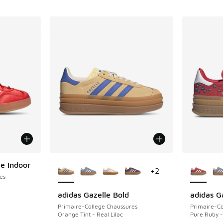
Plus de couleurs disponibles
Plus de 
le Indoor
+
2
es
adidas Gazelle Bold
adidas G
Primaire-College Chaussures
Primaire-Co
Orange Tint - Real Lilac
Pure Ruby -