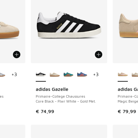
ponibles
Plus de couleurs disponibles
Plus de 
+
3
+
3
adidas Gazelle
adidas G
es
Primaire-College Chaussures
Primaire-Co
Core Black - Ftwr White - Gold Met.
Magic Beige
€ 74,99
€ 79,99