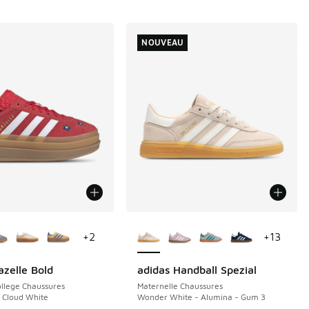
NOUVEAU
couleurs disponibles
Plus de couleurs disponibles
+
2
+
13
azelle Bold
adidas Handball Spezial
NOUVEAU
llege Chaussures
Maternelle Chaussures
 Cloud White
Wonder White - Alumina - Gum 3