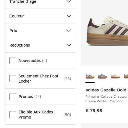
Tranche D'âge
Couleur
Prix
Réductions
Autre
Nouveautés
(
4
)
Plus de couleurs dis
Seulement Chez Foot
(
13
)
Locker
adidas Gazelle Bold
Promos
(
14
)
Primaire-College Chaussur
Cream White - Maroon
€ 79,99
Éligible Aux Codes
(
50
)
Promo