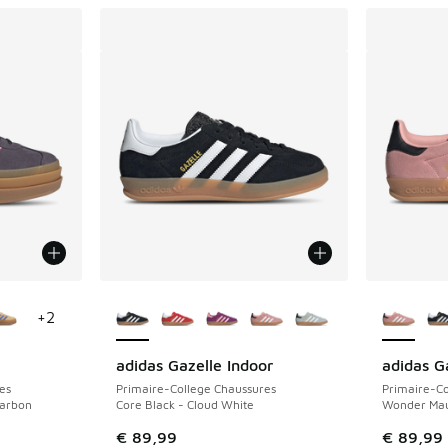
ponibles
Plus de couleurs disponibles
Plus de 
+
2
adidas Gazelle Indoor
adidas G
es
Primaire-College Chaussures
Primaire-Co
Carbon
Core Black - Cloud White
Wonder Mau
€ 89,99
€ 89,99