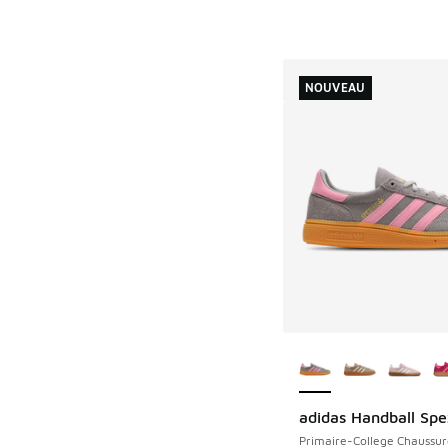
NOUVEAU
Plus de couleurs dis
adidas Handball Spe
NOUVEAU
Primaire-College Chaussur