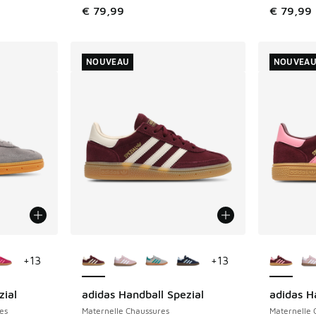
€ 79,99
€ 79,99
NOUVEAU
NOUVEA
ponibles
Plus de couleurs disponibles
Plus de 
+
13
+
13
zial
adidas Handball Spezial
adidas H
NOUVEAU
NOUVEAU
es
Maternelle Chaussures
Maternelle 