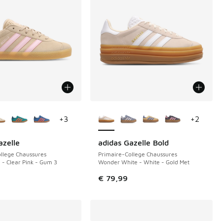
couleurs disponibles
Plus de couleurs disponibles
+
3
+
2
azelle
adidas Gazelle Bold
llege Chaussures
Primaire-College Chaussures
 - Clear Pink - Gum 3
Wonder White - White - Gold Met
€ 79,99