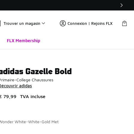
Trouver un magasin
Connexion | Rejoins FLX
FLX Membership
adidas Gazelle Bold
Primaire-College Chaussures
Découvrir adidas
€ 79,99
TVA incluse
Wonder White-White-Gold Met
Page 1 sur 1 affichant 1 à 6 des 6 couleurs.
Merci de sélectionner un style
*