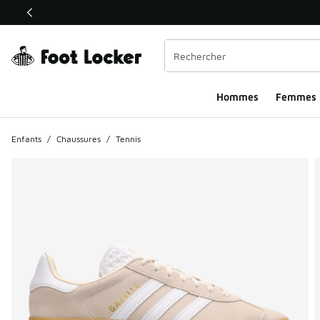
Ce lien ouvrira une nouvelle fenêtre
Hommes​
Femmes
Enfants
/
Chaussures
/
Tennis