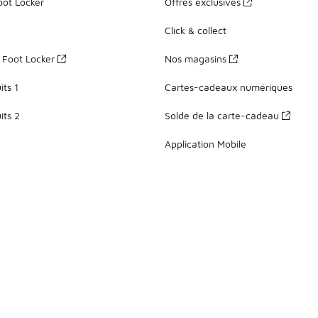
oot Locker
Offres exclusives
Click & collect
z Foot Locker
Nos magasins
ts 1
Cartes-cadeaux numériques
its 2
Solde de la carte-cadeau
Application Mobile