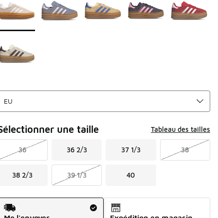
Sélectionner une taille
Tableau des tailles
36
36 2/3
37 1/3
38
38 2/3
39 1/3
40
Mode d'expédition
Me l'envoyer
Expédition en magasin