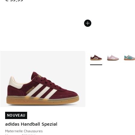
Plus de couleurs dispo
NOUVEAU
NOUVEAU
adidas Handball Spezial
Maternelle Chaussures