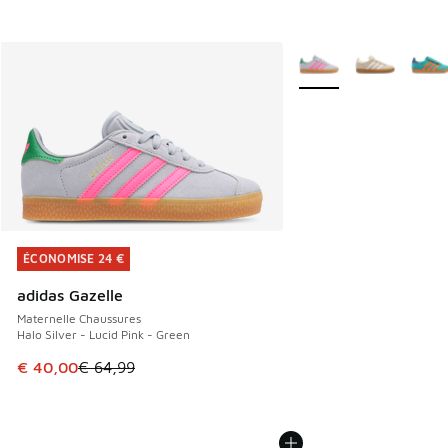
Plus de couleurs dispo
ÉCONOMISE 24 €
ÉCONOMISE 24 €
adidas Gazelle
Maternelle Chaussures
Halo Silver - Lucid Pink - Green
Cet article est en promotion. Prix en baisse de € 64,99 à 
€ 40,00
€ 64,99