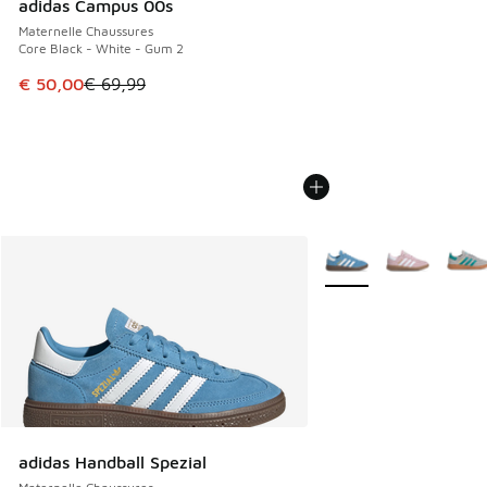
adidas Campus 00s
Maternelle Chaussures
Core Black - White - Gum 2
Cet article est en promotion. Prix en baisse de € 69,99 à 
€ 50,00
€ 69,99
Plus de couleurs dispo
adidas Handball Spezial