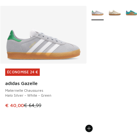
Plus de couleurs dispo
ÉCONOMISE 24 €
ÉCONOMISE 24 €
adidas Gazelle
Maternelle Chaussures
Halo Silver - White - Green
Cet article est en promotion. Prix en baisse de € 64,99 à 
€ 40,00
€ 64,99