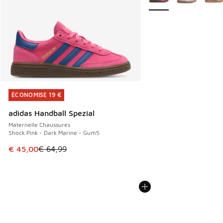
ÉCONOMISE 19 €
ÉCONOMISE 19 €
adidas Handball Spezial
Maternelle Chaussures
Shock Pink - Dark Marine - Gum5
Cet article est en promotion. Prix en baisse de € 64,99 à 
€ 45,00
€ 64,99