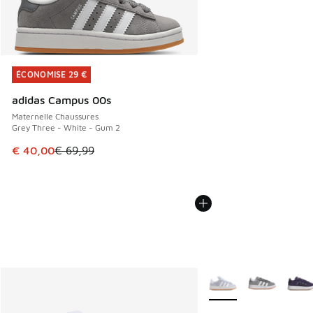
ÉCONOMISE 29 €
ÉCONOMISE 29 €
adidas Campus 00s
Maternelle Chaussures
Grey Three - White - Gum 2
Cet article est en promotion. Prix en baisse de € 69,99 à 
€ 40,00
€ 69,99
Plus de couleurs dispo