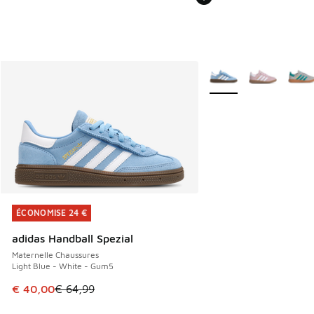
Plus de couleurs dispo
ÉCONOMISE 24 €
ÉCONOMISE 24 €
adidas Handball Spezial
Maternelle Chaussures
Light Blue - White - Gum5
Cet article est en promotion. Prix en baisse de € 64,99 à 
€ 40,00
€ 64,99