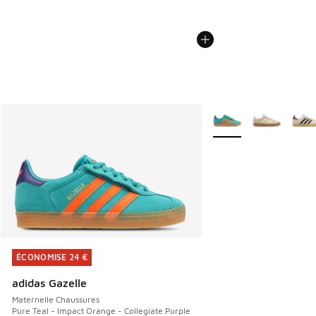
Plus de couleurs dispo
ÉCONOMISE 24 €
ÉCONOMISE 24 €
adidas Gazelle
Maternelle Chaussures
Pure Teal - Impact Orange - Collegiate Purple