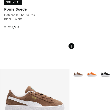
NOUVEAU
NOUVEAU
Puma Suede
Maternelle Chaussures
Black - White
€ 59,99
Plus de couleurs dispo