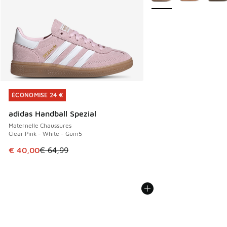
ÉCONOMISE 24 €
ÉCONOMISE 24 €
adidas Handball Spezial
Maternelle Chaussures
Clear Pink - White - Gum5
Cet article est en promotion. Prix en baisse de € 64,99 à 
€ 40,00
€ 64,99