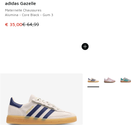
adidas Gazelle
Maternelle Chaussures
Alumina - Core Black - Gum 3
Cet article est en promotion. Prix en baisse de € 64,99 à 
€ 35,00
€ 64,99
Plus de couleurs dispo