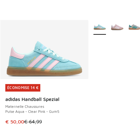
Plus de couleurs dispo
ÉCONOMISE 14 €
ÉCONOMISE 14 €
adidas Handball Spezial
Maternelle Chaussures
Pulse Aqua - Clear Pink - Gum5
Cet article est en promotion. Prix en baisse de € 64,99 à 
€ 50,00
€ 64,99