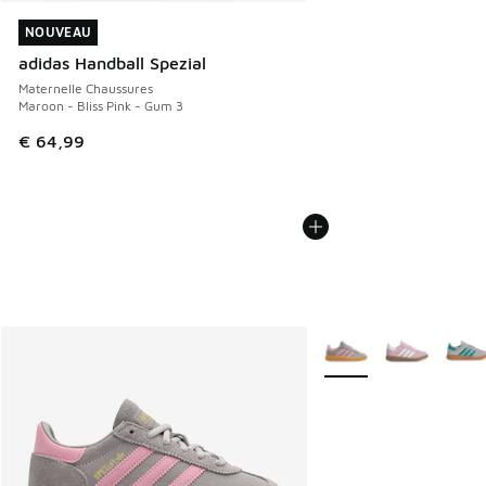
NOUVEAU
NOUVEAU
adidas Handball Spezial
Maternelle Chaussures
Maroon - Bliss Pink - Gum 3
€ 64,99
Plus de couleurs dispo