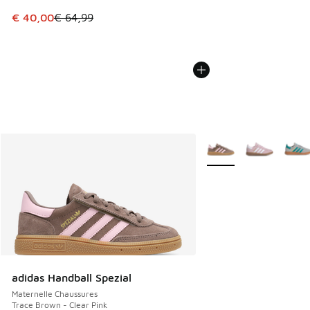
Cet article est en promotion. Prix en baisse de € 64,99 à 
€ 40,00
€ 64,99
Plus de couleurs dispo
adidas Handball Spezial
Maternelle Chaussures
Trace Brown - Clear Pink