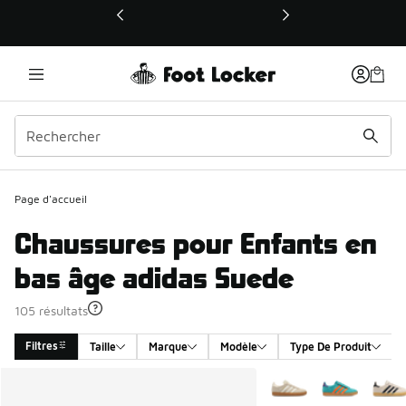
Ce lien ouvrira une nouvelle fenêtre
Page d'accueil
Chaussures pour Enfants en
bas âge adidas Suede
105 résultats
Filtres
Taille
Marque
Modèle
Type De Produit
Search Results
Plus de couleurs dispo