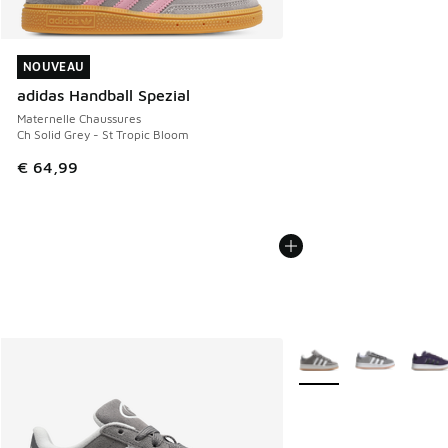
NOUVEAU
NOUVEAU
adidas Handball Spezial
Maternelle Chaussures
Ch Solid Grey - St Tropic Bloom
€ 64,99
Plus de couleurs dispo