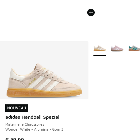
Plus de couleurs dispo
NOUVEAU
NOUVEAU
adidas Handball Spezial
Maternelle Chaussures
Wonder White - Alumina - Gum 3
€ 59,99