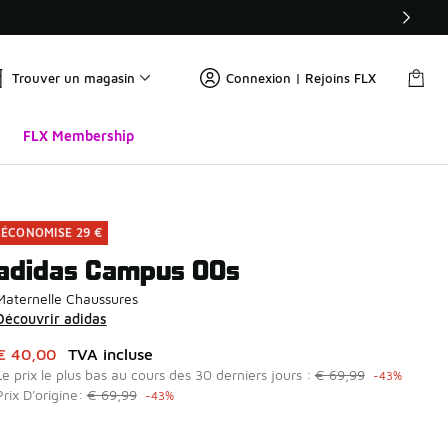
Trouver un magasin
Connexion | Rejoins FLX
FLX Membership
ÉCONOMISE 29 €
adidas Campus 00s
Maternelle Chaussures
Découvrir adidas
Cet article est en promotion. Prix en baisse de à € 40,00
€ 40,00
TVA incluse
Le prix le plus bas au cours des 30 derniers jours :
€ 69,99
-43%
Prix D'origine:
€ 69,99
-43%