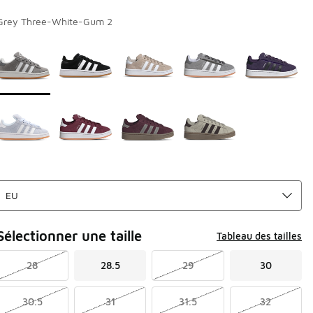
Grey Three-White-Gum 2
Page 1 sur 1 affichant 1 à 9 des 9 couleurs.
Merci de sélectionner un style
*
Sélectionner une taille
Tableau des tailles
28
28.5
29
30
30.5
31
31.5
32