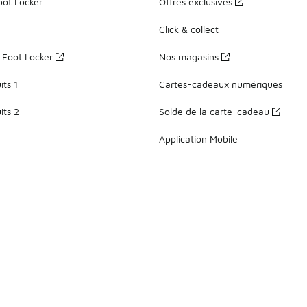
oot Locker
Offres exclusives
Click & collect
z Foot Locker
Nos magasins
ts 1
Cartes-cadeaux numériques
its 2
Solde de la carte-cadeau
Application Mobile