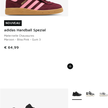
NOUVEAU
NOUVEAU
adidas Handball Spezial
Maternelle Chaussures
Maroon - Bliss Pink - Gum 3
€ 64,99
Plus de couleurs dispo