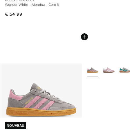
Wonder White - Alumina - Gum 3
€ 54,99
Plus de couleurs dispo
NOUVEAU
NOUVEAU