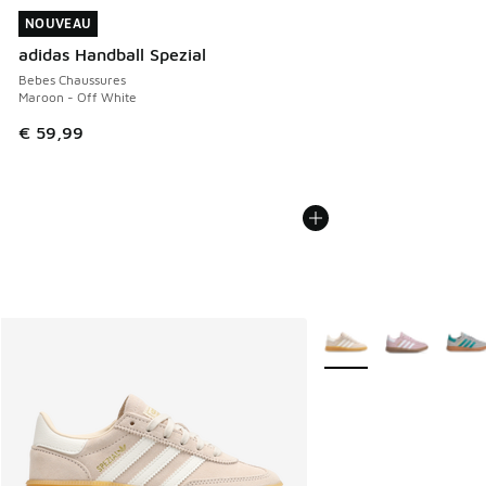
NOUVEAU
NOUVEAU
adidas Handball Spezial
Bebes Chaussures
Maroon - Off White
€ 59,99
Plus de couleurs dispo