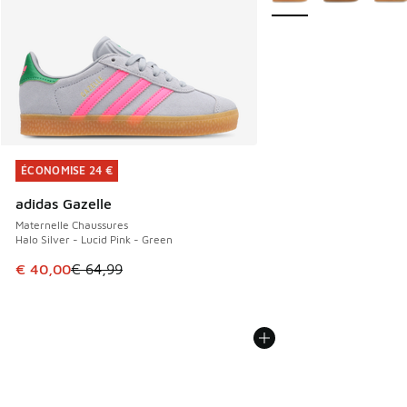
ÉCONOMISE 24 €
ÉCONOMISE 24 €
adidas Gazelle
Maternelle Chaussures
Halo Silver - Lucid Pink - Green
Cet article est en promotion. Prix en baisse de € 64,99 à 
€ 40,00
€ 64,99