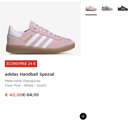
Plus de couleurs dispo
ÉCONOMISE 24 €
ÉCONOMISE 24 €
adidas Handball Spezial
Maternelle Chaussures
Clear Pink - White - Gum5
Cet article est en promotion. Prix en baisse de € 64,99 à 
€ 40,00
€ 64,99