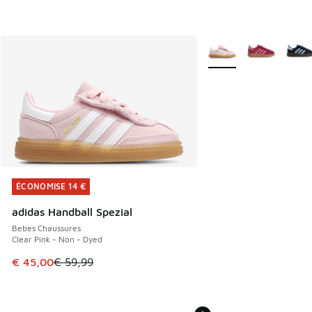
Plus de couleurs dispo
ÉCONOMISE 14 €
ÉCONOMISE 14 €
adidas Handball Spezial
Bebes Chaussures
Clear Pink - Non - Dyed
Cet article est en promotion. Prix en baisse de € 59,99 à 
€ 45,00
€ 59,99