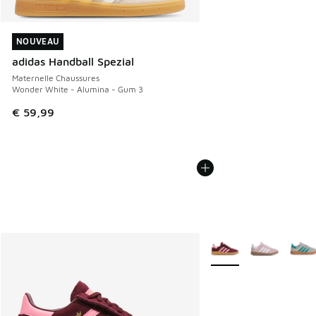
NOUVEAU
NOUVEAU
adidas Handball Spezial
Maternelle Chaussures
Wonder White - Alumina - Gum 3
€ 59,99
Plus de couleurs dispo