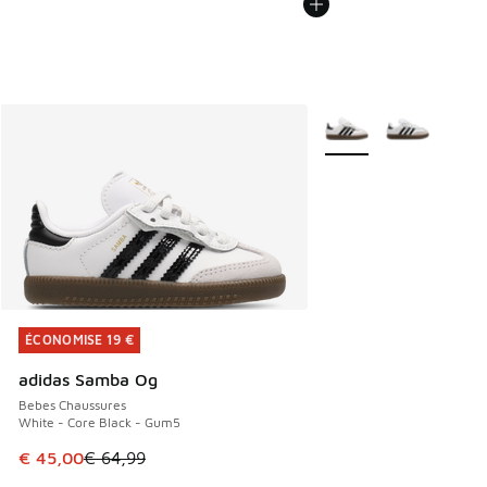
Plus de couleurs dispo
ÉCONOMISE 19 €
ÉCONOMISE 19 €
adidas Samba Og
Bebes Chaussures
White - Core Black - Gum5
Cet article est en promotion. Prix en baisse de € 64,99 à 
€ 45,00
€ 64,99