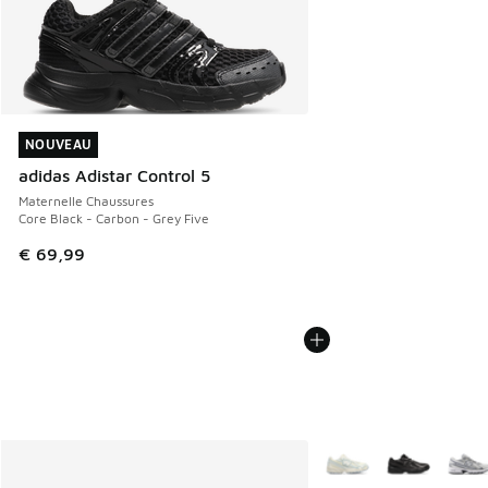
NOUVEAU
NOUVEAU
adidas Adistar Control 5
Maternelle Chaussures
Core Black - Carbon - Grey Five
€ 69,99
Plus de couleurs dispo