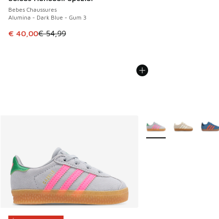
Bebes Chaussures
Alumina - Dark Blue - Gum 3
Cet article est en promotion. Prix en baisse de € 54,99 à 
€ 40,00
€ 54,99
Plus de couleurs dispo