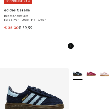
ÉCONOMISE 24 €
ÉCONOMISE 24 €
adidas Gazelle
Bebes Chaussures
Halo Silver - Lucid Pink - Green
Cet article est en promotion. Prix en baisse de € 59,99 à 
€ 35,00
€ 59,99
Plus de couleurs dispo