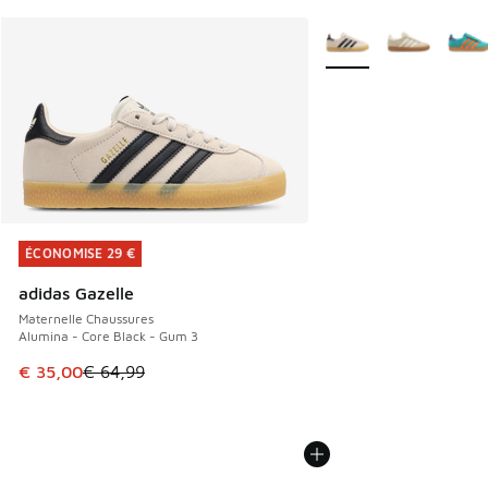
Plus de couleurs dispo
ÉCONOMISE 29 €
ÉCONOMISE 29 €
adidas Gazelle
Maternelle Chaussures
Alumina - Core Black - Gum 3
Cet article est en promotion. Prix en baisse de € 64,99 à 
€ 35,00
€ 64,99