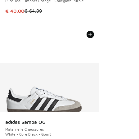
Pure Teal - Impact Orange - Collegiate Purple
Cet article est en promotion. Prix en baisse de € 64,99 à 
€ 40,00
€ 64,99
adidas Samba OG
Maternelle Chaussures
White - Core Black - Gum5