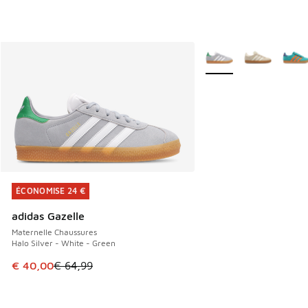
Plus de couleurs dispo
ÉCONOMISE 24 €
ÉCONOMISE 24 €
adidas Gazelle
Maternelle Chaussures
Halo Silver - White - Green
Cet article est en promotion. Prix en baisse de € 64,99 à 
€ 40,00
€ 64,99