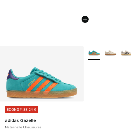
Plus de couleurs dispo
ÉCONOMISE 24 €
ÉCONOMISE 24 €
adidas Gazelle
Maternelle Chaussures