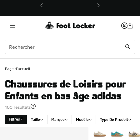
Ce lien ouvrira une nouvelle fenêtre
Page d'accueil
Chaussures de Loisirs pour
Enfants en bas âge adidas
100 résultats
Filtres
Taille
Marque
Modèle
Type De Produit
Search Results
Plus de couleurs dispo