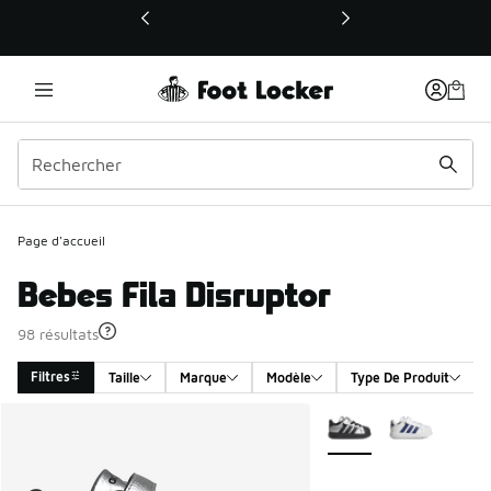
Ce lien ouvrira une nouvelle fenêtre
Page d'accueil
Bebes Fila Disruptor
98 résultats
Filtres
Taille
Marque
Modèle
Type De Produit
Search Results
Plus de couleurs dispo