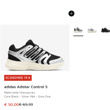
Plus de couleurs dispo
ÉCONOMISE 19 €
ÉCONOMISE 19 €
adidas Adistar Control 5
Maternelle Chaussures
Core Black - Silver Met - Grey One
Cet article est en promotion. Prix en baisse de € 69,99 à 
€ 50,00
€ 69,99