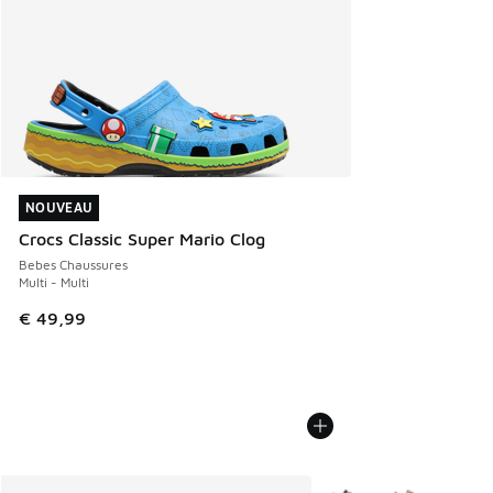
NOUVEAU
NOUVEAU
Crocs Classic Super Mario Clog
Bebes Chaussures
Multi - Multi
€ 49,99
Plus de couleurs dispo