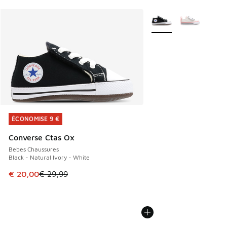
Plus de couleurs dispo
ÉCONOMISE 9 €
ÉCONOMISE 9 €
Converse Ctas Ox
Bebes Chaussures
Black - Natural Ivory - White
Cet article est en promotion. Prix en baisse de € 29,99 à 
€ 20,00
€ 29,99