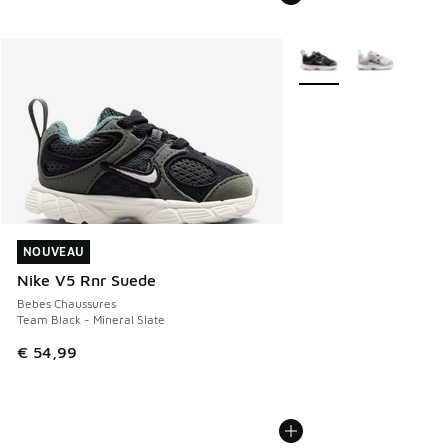
Plus de couleurs dispo
NOUVEAU
NOUVEAU
Nike V5 Rnr Suede
Bebes Chaussures
Team Black - Mineral Slate
€ 54,99