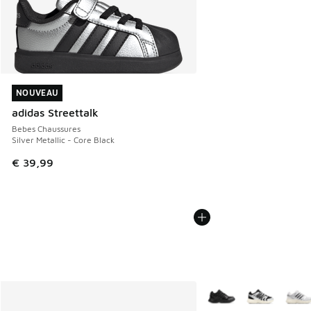
NOUVEAU
NOUVEAU
adidas Streettalk
Bebes Chaussures
Silver Metallic - Core Black
€ 39,99
Plus de couleurs dispo