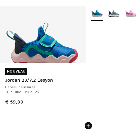
Plus de couleurs dispo
NOUVEAU
NOUVEAU
Jordan 23/7.2 Easyon
Bebes Chaussures
True Blue - Blue Fox
€ 59,99