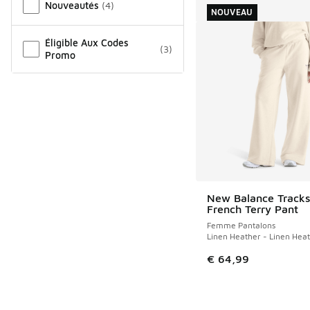
Nouveautés
(
4
)
NOUVEAU
Éligible Aux Codes
(
3
)
Promo
New Balance Tracks
NOUVEAU
French Terry Pant
Femme Pantalons
Linen Heather - Linen Hea
€ 64,99