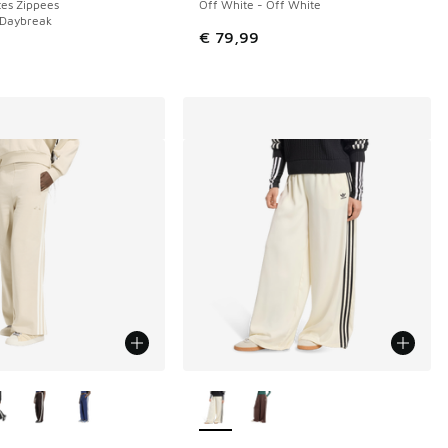
es Zippees
Off White - Off White
 Daybreak
€ 79,99
couleurs disponibles
Plus de couleurs disponibles