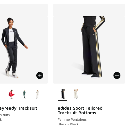
couleurs disponibles
Plus de couleurs disponibles
ayready Tracksuit
adidas Sport Tailored
Tracksuit Bottoms
ksuits
ck
Femme Pantalons
Black - Black