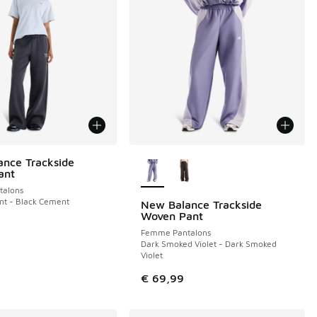
Plus de couleurs disponibles
nce Trackside
ant
alons
nt - Black Cement
New Balance Trackside
NOUVEAU
Woven Pant
Femme Pantalons
Dark Smoked Violet - Dark Smoked
Violet
€ 69,99