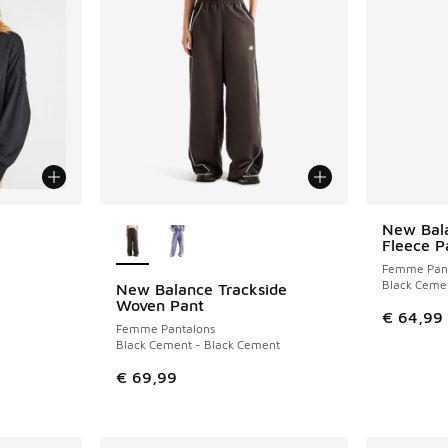
Plus de couleurs disponibles
New Bala
NOUVEAU
Fleece P
Femme Pant
Black Ceme
New Balance Trackside
NOUVEAU
Woven Pant
€ 64,99
Femme Pantalons
Black Cement - Black Cement
€ 69,99