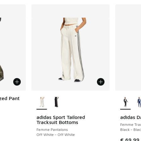
Plus de couleurs disponibles
Plus de 
zed Pant
adidas Sport Tailored
adidas D
Tracksuit Bottoms
Femme Trac
Femme Pantalons
Black - Bla
Off White - Off White
€ 69,99