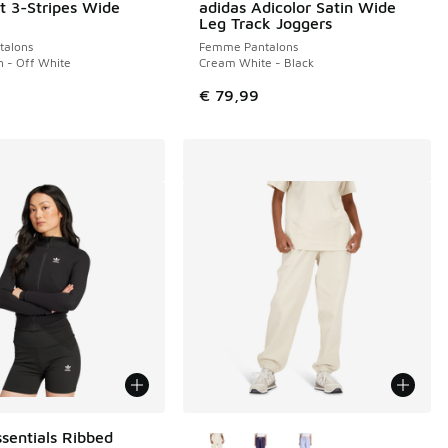
it 3-Stripes Wide
adidas Adicolor Satin Wide
Leg Track Joggers
alons
Femme Pantalons
n - Off White
Cream White - Black
€ 79,99
Plus de couleurs disponibles
ssentials Ribbed