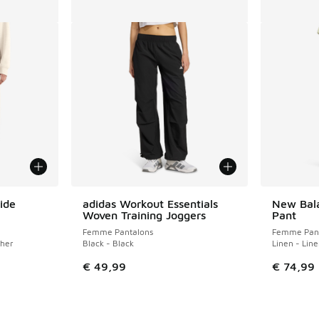
ide
adidas Workout Essentials
New Bal
Woven Training Joggers
Pant
Femme Pantalons
Femme Pant
ther
Black - Black
Linen - Lin
€ 49,99
€ 74,99