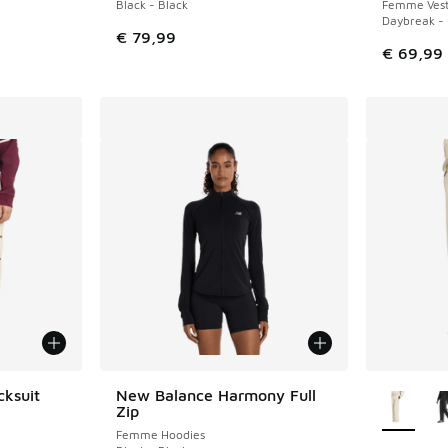
Black - Black
Femme Vest
Daybreak -
€ 79,99
€ 69,99
Plus de 
cksuit
New Balance Harmony Full
Zip
Femme Hoodies