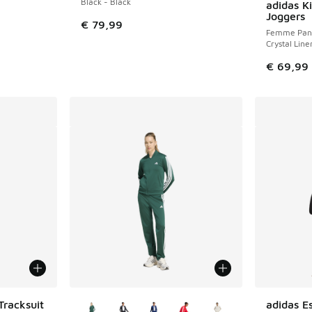
Black - Black
adidas K
Joggers
€ 79,99
Femme Pant
Crystal Line
€ 69,99
Plus de couleurs disponibles
Tracksuit
adidas E