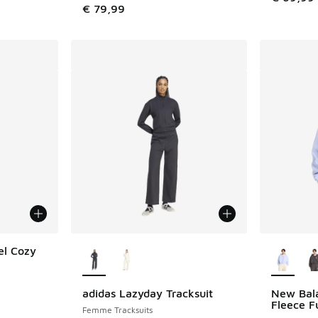
€ 79,99
Plus de couleurs disponibles
Plus de 
el Cozy
adidas Lazyday Tracksuit
New Bala
Fleece Fu
Femme Tracksuits