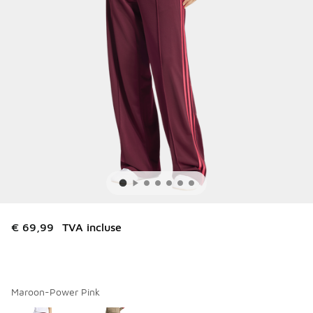
€ 69,99
TVA incluse
Maroon-Power Pink
Merci de sélectionner un style
*
Page 1 sur 1 affichant 1 à 2 des 2 couleurs.