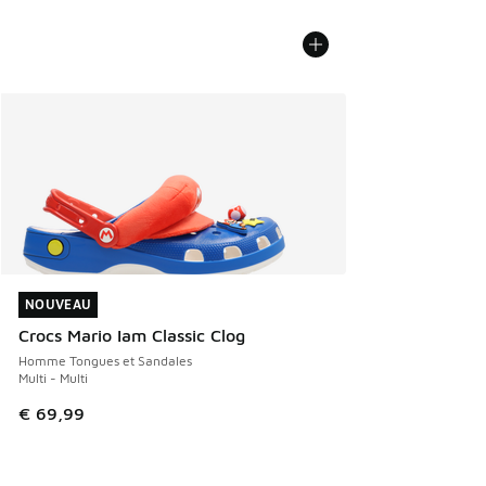
NOUVEAU
NOUVEAU
Crocs Mario Iam Classic Clog
Homme Tongues et Sandales
Multi - Multi
€ 69,99