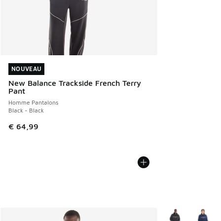
NOUVEAU
NOUVEAU
New Balance Trackside French Terry
Pant
Homme Pantalons
Black - Black
€ 64,99
Plus de couleurs 