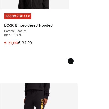
ÉCONOMISE 13 €
ÉCONOMISE 13 €
LCKR Embroidered Hooded
Homme Hoodies
Black - Black
Cet article est en promotion. Prix en baisse de € 34,99 à 
€ 21,00
€ 34,99