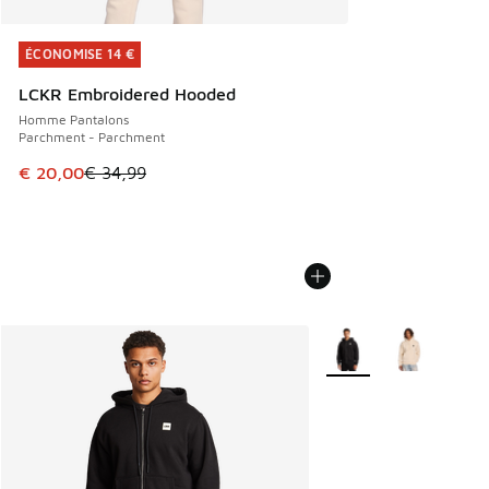
ÉCONOMISE 14 €
ÉCONOMISE 14 €
LCKR Embroidered Hooded
Homme Pantalons
Parchment - Parchment
Cet article est en promotion. Prix en baisse de € 34,99 à 
€ 20,00
€ 34,99
Plus de couleurs dispo