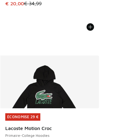
Cet article est en promotion. Prix en baisse de € 34,99 à 
€ 20,00
€ 34,99
ÉCONOMISE 29 €
ÉCONOMISE 29 €
Lacoste Motion Croc
Primaire-College Hoodies