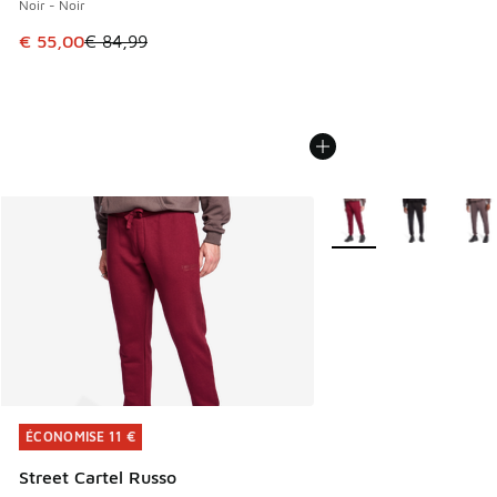
Noir - Noir
Cet article est en promotion. Prix en baisse de € 84,99 à 
€ 55,00
€ 84,99
Plus de couleurs dispo
ÉCONOMISE 11 €
ÉCONOMISE 11 €
Street Cartel Russo