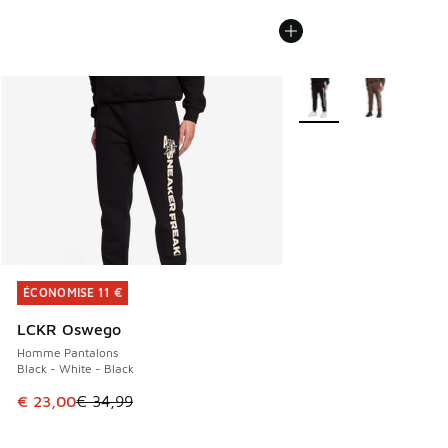
Plus de couleurs dispo
ÉCONOMISE 11 €
ÉCONOMISE 11 €
LCKR Oswego
Homme Pantalons
Black - White - Black
Cet article est en promotion. Prix en baisse de € 34,99 à 
€ 23,00
€ 34,99