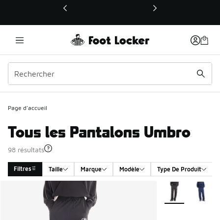
Ce lien ouvrira une nouvelle fenêtre
Page d'accueil
Tous les Pantalons Umbro
98 résultats
Filtres
Taille
Marque
Modèle
Type De Produit
Search Results
Plus de couleurs 