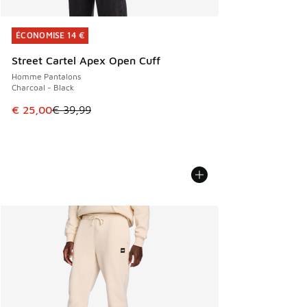
ÉCONOMISE 14 €
ÉCONOMISE 14 €
Street Cartel Apex Open Cuff
Homme Pantalons
Charcoal - Black
Cet article est en promotion. Prix en baisse de € 39,99 à 
€ 25,00
€ 39,99