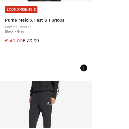
ÉCONOMISE 49 €
ÉCONOMISE 49 €
Puma Melo X Fast & Furious
Homme Hoodies
Black - Gray
Cet article est en promotion. Prix en baisse de € 89,99 à 
€ 40,00
€ 89,99