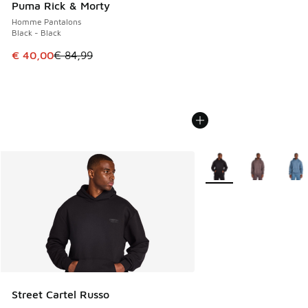
Puma Rick & Morty
Homme Pantalons
Black - Black
Cet article est en promotion. Prix en baisse de € 84,99 à 
€ 40,00
€ 84,99
Plus de couleurs dispo
Street Cartel Russo