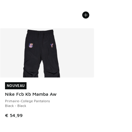
NOUVEAU
NOUVEAU
Nike Fcb Kb Mamba Aw
Primaire-College Pantalons
Black - Black
€ 54,99