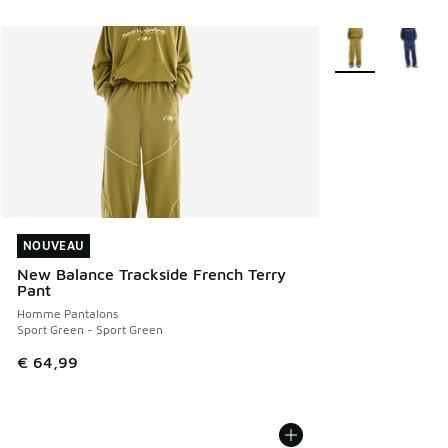
Plus de couleurs 
NOUVEAU
NOUVEAU
New Balance Trackside French Terry
Pant
Homme Pantalons
Sport Green - Sport Green
€ 64,99