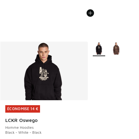
Plus de couleurs dispo
ÉCONOMISE 14 €
ÉCONOMISE 14 €
LCKR Oswego
Homme Hoodies
Black - White - Black