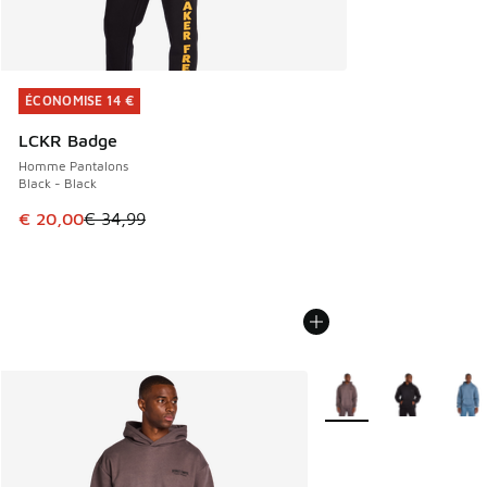
ÉCONOMISE 14 €
ÉCONOMISE 14 €
LCKR Badge
Homme Pantalons
Black - Black
Cet article est en promotion. Prix en baisse de € 34,99 à 
€ 20,00
€ 34,99
Plus de couleurs dispo