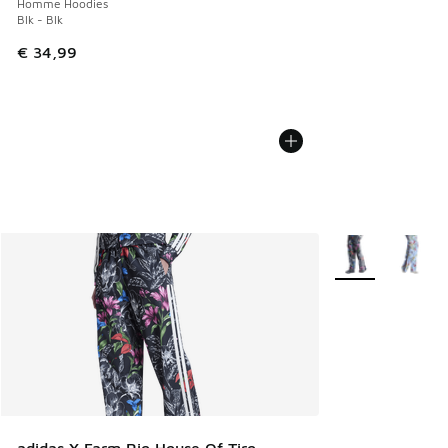
Homme Hoodies
Blk - Blk
€ 34,99
Plus de couleurs 
adidas X Farm Rio House Of Tiro