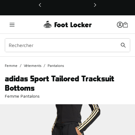
Ce lien ouvrira une nouvelle fenêtre
Femme
/
Vêtements
/
Pantalons
adidas Sport Tailored Tracksuit
Bottoms
Femme Pantalons