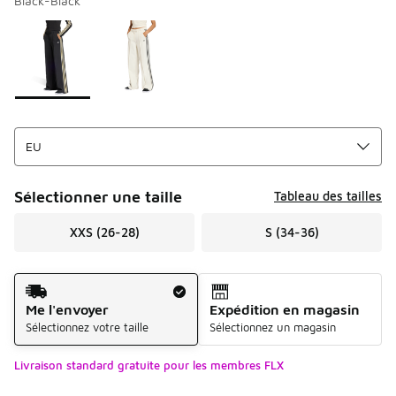
Black-Black
Merci de sélectionner un style
*
Page 1 sur 1 affichant 1 à 2 des 2 couleurs.
Sélectionner une taille
Tableau des tailles
XXS (26-28)
S (34-36)
Mode d'expédition
Me l'envoyer
Expédition en magasin
Sélectionnez votre taille
Sélectionnez un magasin
Livraison standard gratuite pour les membres FLX