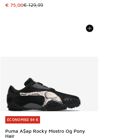
Cet article est en promotion. Prix en baisse de € 129,99 à
€ 75,00
€ 129,99
ÉCONOMISE 64 €
ÉCONOMISE 64 €
Puma A$ap Rocky Mostro Og Pony
Hair