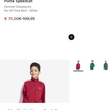
Puma Speedcat
Homme Chaussures
For All Time Red - White
Cet article est en promotion. Prix en baisse de € 109,99 à
€ 75,00
€ 109,99
Plus de couleurs dispo