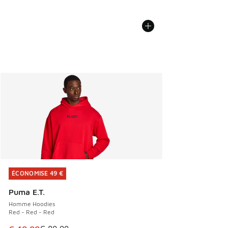
ÉCONOMISE 49 €
ÉCONOMISE 49 €
Puma E.T.
Homme Hoodies
Red - Red - Red