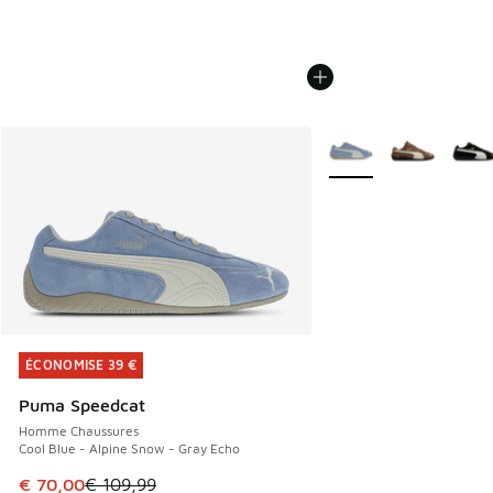
Plus de couleurs dispo
ÉCONOMISE 39 €
ÉCONOMISE 39 €
Puma Speedcat
Homme Chaussures
Cool Blue - Alpine Snow - Gray Echo
Cet article est en promotion. Prix en baisse de € 109,99 à
€ 70,00
€ 109,99