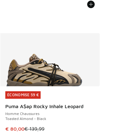
ÉCONOMISE 59 €
ÉCONOMISE 59 €
Puma A$ap Rocky Inhale Leopard
Homme Chaussures
Toasted Almond - Black
Cet article est en promotion. Prix en baisse de € 139,99 à
€ 80,00
€ 139,99