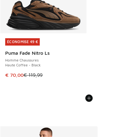
ÉCONOMISE 49 €
ÉCONOMISE 49 €
Puma Fade Nitro Ls
Homme Chaussures
Haute Coffee - Black
Cet article est en promotion. Prix en baisse de € 119,99 à
€ 70,00
€ 119,99