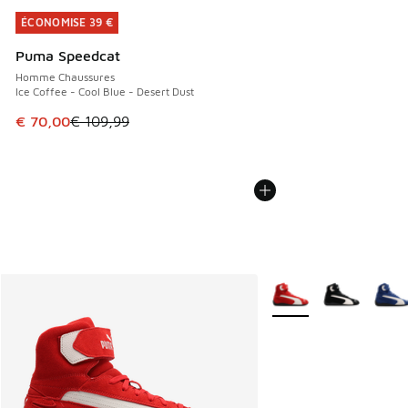
ÉCONOMISE 39 €
ÉCONOMISE 39 €
Puma Speedcat
Homme Chaussures
Ice Coffee - Cool Blue - Desert Dust
Cet article est en promotion. Prix en baisse de € 109,99 à
€ 70,00
€ 109,99
Plus de couleurs dispo