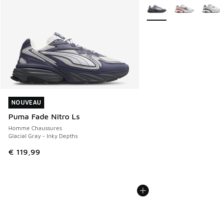
Plus de couleurs dispo
NOUVEAU
NOUVEAU
Puma Fade Nitro Ls
Homme Chaussures
Glacial Gray - Inky Depths
€ 119,99