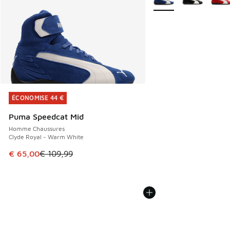
ÉCONOMISE 44 €
ÉCONOMISE 44 €
Puma Speedcat Mid
Homme Chaussures
Clyde Royal - Warm White
Cet article est en promotion. Prix en baisse de € 109,99 à
€ 65,00
€ 109,99