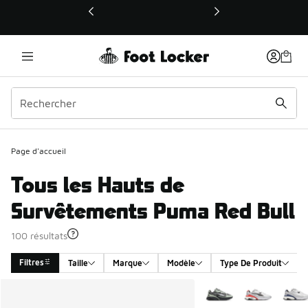
Ce lien ouvrira une nouvelle fenêtre
Page d'accueil
Tous les Hauts de
Survêtements Puma Red Bull
100 résultats
Filtres
Taille
Marque
Modèle
Type De Produit
Search Results
Plus de couleurs dispo