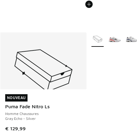
Plus de couleurs dispo
NOUVEAU
NOUVEAU
Puma Fade Nitro Ls
Homme Chaussures
Gray Echo - Silver
€ 129,99