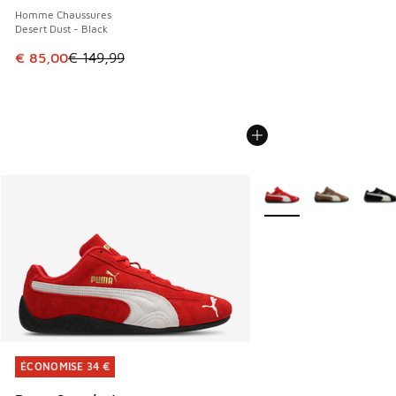
Homme Chaussures
Desert Dust - Black
Cet article est en promotion. Prix en baisse de € 149,99 à
€ 85,00
€ 149,99
Plus de couleurs dispo
ÉCONOMISE 34 €
ÉCONOMISE 34 €