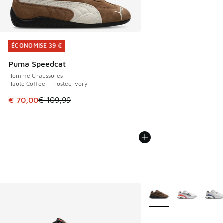
ÉCONOMISE 39 €
ÉCONOMISE 39 €
Puma Speedcat
Homme Chaussures
Haute Coffee - Frosted Ivory
Cet article est en promotion. Prix en baisse de € 109,99 à
€ 70,00
€ 109,99
Plus de couleurs dispo