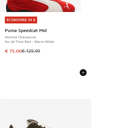
ÉCONOMISE 54 €
ÉCONOMISE 54 €
Puma Speedcat Mid
Homme Chaussures
For All Time Red - Warm White
Cet article est en promotion. Prix en baisse de € 129,99 à
€ 75,00
€ 129,99