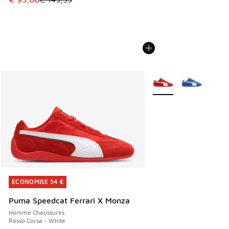
Plus de couleurs dispo
ÉCONOMISE 54 €
ÉCONOMISE 54 €
Puma Speedcat Ferrari X Monza
Homme Chaussures
Rosso Corsa - White