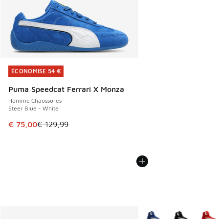
ÉCONOMISE 54 €
ÉCONOMISE 54 €
Puma Speedcat Ferrari X Monza
Homme Chaussures
Steer Blue - White
Cet article est en promotion. Prix en baisse de € 129,99 à
€ 75,00
€ 129,99
Plus de couleurs dispo