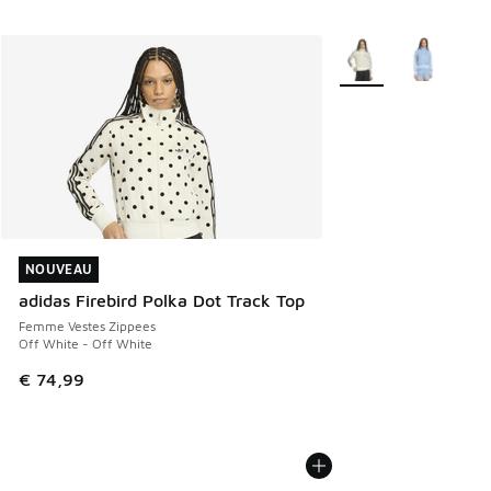
Plus de couleurs disp
NOUVEAU
NOUVEAU
adidas Firebird Polka Dot Track Top
Femme Vestes Zippees
Off White - Off White
€ 74,99