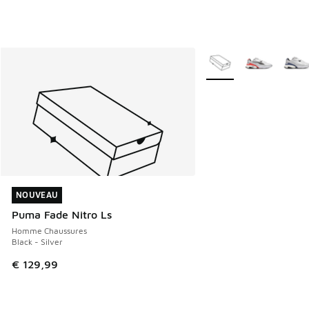
Plus de couleurs dispo
NOUVEAU
NOUVEAU
Puma Fade Nitro Ls
Homme Chaussures
Black - Silver
€ 129,99