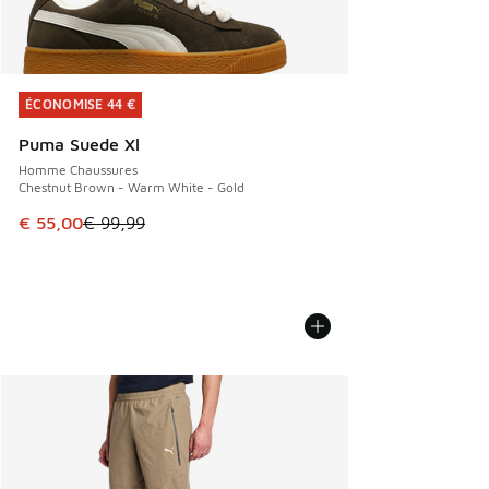
ÉCONOMISE 44 €
ÉCONOMISE 44 €
Puma Suede Xl
Homme Chaussures
Chestnut Brown - Warm White - Gold
Cet article est en promotion. Prix en baisse de € 99,99 à 
€ 55,00
€ 99,99