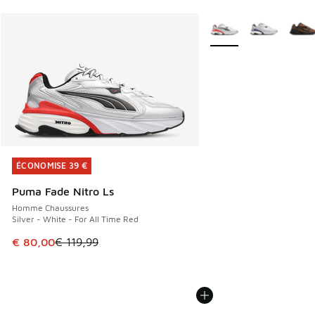
Plus de couleurs dispo
ÉCONOMISE 39 €
ÉCONOMISE 39 €
Puma Fade Nitro Ls
Homme Chaussures
Silver - White - For All Time Red
Cet article est en promotion. Prix en baisse de € 119,99 à
€ 80,00
€ 119,99