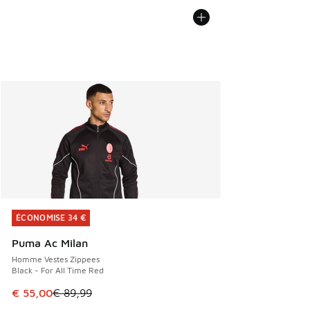
ÉCONOMISE 34 €
ÉCONOMISE 34 €
Puma Ac Milan
Homme Vestes Zippees
Black - For All Time Red
Cet article est en promotion. Prix en baisse de € 89,99 à 
€ 55,00
€ 89,99