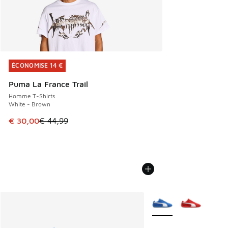
ÉCONOMISE 14 €
ÉCONOMISE 14 €
Puma La France Trail
Homme T-Shirts
White - Brown
Cet article est en promotion. Prix en baisse de € 44,99 à 
€ 30,00
€ 44,99
Plus de couleurs dispo