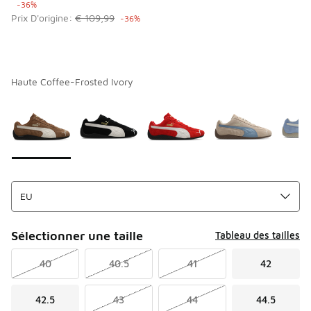
-36%
Prix D'origine:
€ 109,99
-36%
Haute Coffee-Frosted Ivory
Merci de sélectionner un style
*
Page 1 sur 1 affichant 1 à 7 des 7 couleurs.
Sélectionner une taille
Tableau des tailles
40
40.5
41
42
42.5
43
44
44.5