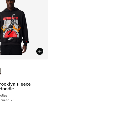
couleurs disponibles
rooklyn Fleece
 Hoodie
dies
nfrared 23