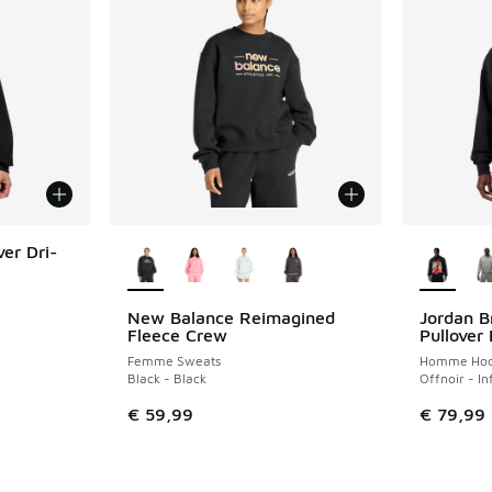
Plus de couleurs disponibles
Plus de 
er Dri-
New Balance Reimagined
Jordan B
Fleece Crew
Pullover
Femme Sweats
Homme Hoo
Black - Black
Offnoir - I
€ 59,99
€ 79,99