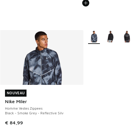
Plus de couleurs dispo
NOUVEAU
NOUVEAU
Nike Miler
Homme Vestes Zippees
Black - Smoke Grey - Reflective Silv
€ 84,99