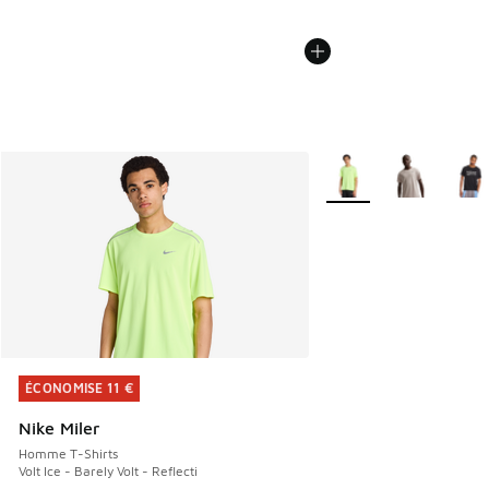
Plus de couleurs dispo
ÉCONOMISE 11 €
ÉCONOMISE 11 €
Nike Miler
Homme T-Shirts
Volt Ice - Barely Volt - Reflecti