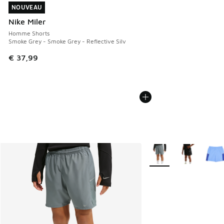
NOUVEAU
NOUVEAU
Nike Miler
Homme Shorts
Smoke Grey - Smoke Grey - Reflective Silv
€ 37,99
Plus de couleurs dispo