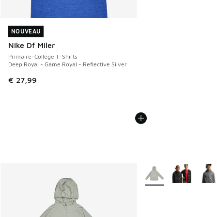
NOUVEAU
NOUVEAU
Nike Df Miler
Primaire-College T-Shirts
Deep Royal - Game Royal - Reflective Silver
€ 27,99
Plus de couleurs dispo