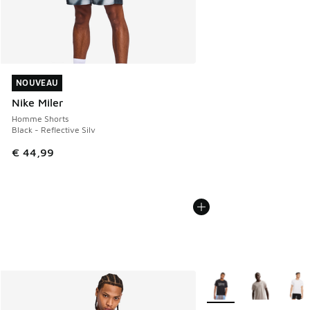
NOUVEAU
NOUVEAU
Nike Miler
Homme Shorts
Black - Reflective Silv
€ 44,99
Plus de couleurs dispo