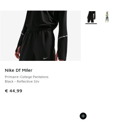
Plus de couleurs dispo
Nike Df Miler
Primaire-College Pantalons
Black - Reflective Silv
€ 44,99