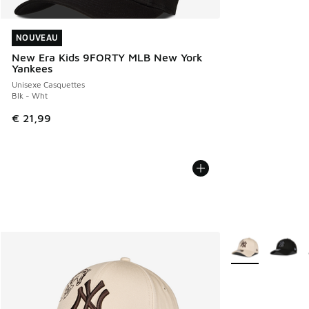
NOUVEAU
NOUVEAU
New Era Kids 9FORTY MLB New York
Yankees
Unisexe Casquettes
Blk - Wht
€ 21,99
Plus de couleurs 