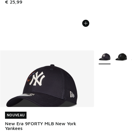
€ 25,99
Plus de couleurs 
NOUVEAU
NOUVEAU
New Era 9FORTY MLB New York
Yankees