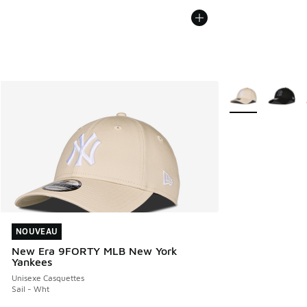
Plus de couleurs 
NOUVEAU
NOUVEAU
New Era 9FORTY MLB New York
Yankees
Unisexe Casquettes
Sail - Wht