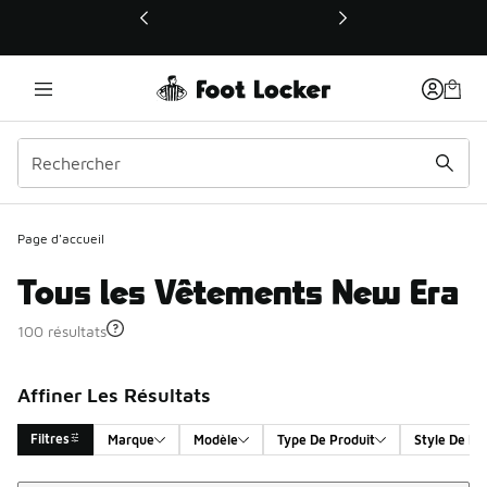
Ce lien ouvrira une nouvelle fenêtre
Page d'accueil
Tous les Vêtements New Era
100 résultats
Affiner Les Résultats
Filtres
Marque
Modèle
Type De Produit
Style De Pr
Trier
Search Results