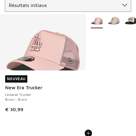
Plus de couleurs dispo
NOUVEAU
NOUVEAU
New Era Trucker
Unisexe Trucker
Brwn - Brwn
€ 30,99