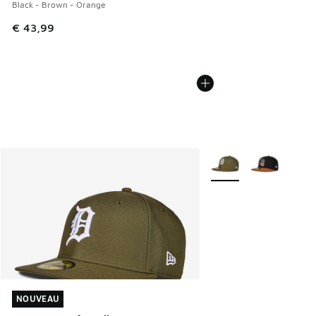
Black - Brown - Orange
€ 43,99
Plus de couleurs dispo
NOUVEAU
NOUVEAU