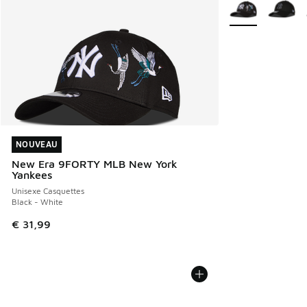
Plus de couleurs 
NOUVEAU
NOUVEAU
New Era 9FORTY MLB New York
Yankees
Unisexe Casquettes
Black - White
€ 31,99