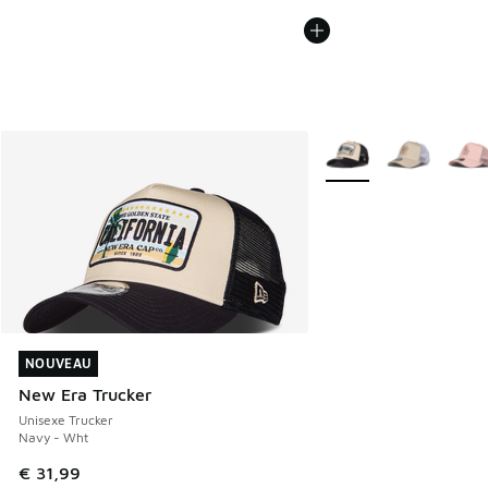
Plus de couleurs dispo
NOUVEAU
NOUVEAU
New Era Trucker
Unisexe Trucker
Navy - Wht
€ 31,99