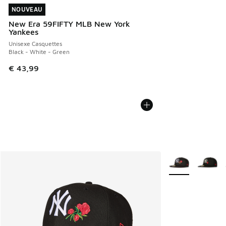
NOUVEAU
NOUVEAU
New Era 59FIFTY MLB New York
Yankees
Unisexe Casquettes
Black - White - Green
€ 43,99
Plus de couleurs 