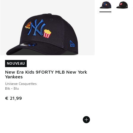
Plus de couleurs 
NOUVEAU
NOUVEAU
New Era Kids 9FORTY MLB New York
Yankees
Unisexe Casquettes
Blk - Blu
€ 21,99