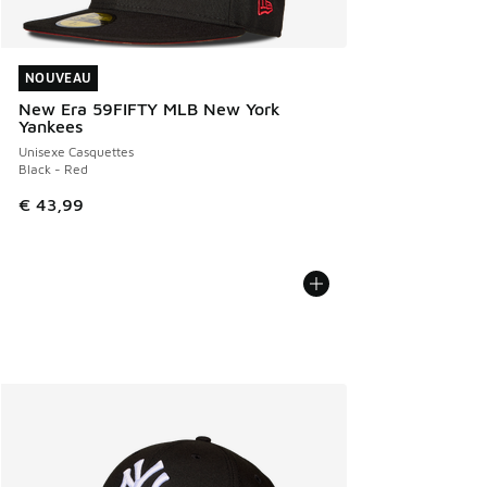
NOUVEAU
NOUVEAU
New Era 59FIFTY MLB New York
Yankees
Unisexe Casquettes
Black - Red
€ 43,99