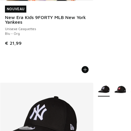
NOUVEAU
NOUVEAU
New Era Kids 9FORTY MLB New York
Yankees
Unisexe Casquettes
Blu - Org
€ 21,99
Plus de couleurs 