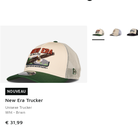
Plus de couleurs dispo
NOUVEAU
NOUVEAU
New Era Trucker
Unisexe Trucker
Wht - Brwn
€ 31,99