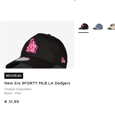
Plus de couleurs disp
NOUVEAU
NOUVEAU
New Era 9FORTY MLB LA Dodgers
Unisexe Casquettes
Black - Pink
€ 31,99