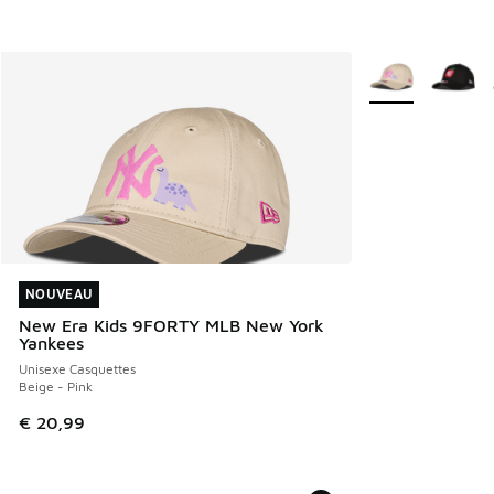
Plus de couleurs 
NOUVEAU
NOUVEAU
New Era Kids 9FORTY MLB New York
Yankees
Unisexe Casquettes
Beige - Pink
€ 20,99