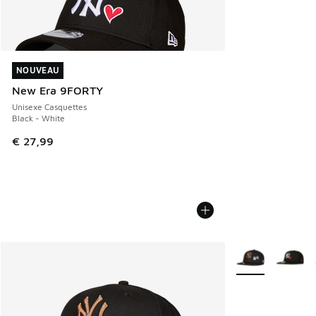
NOUVEAU
NOUVEAU
New Era 9FORTY
Unisexe Casquettes
Black - White
€ 27,99
Plus de couleurs 