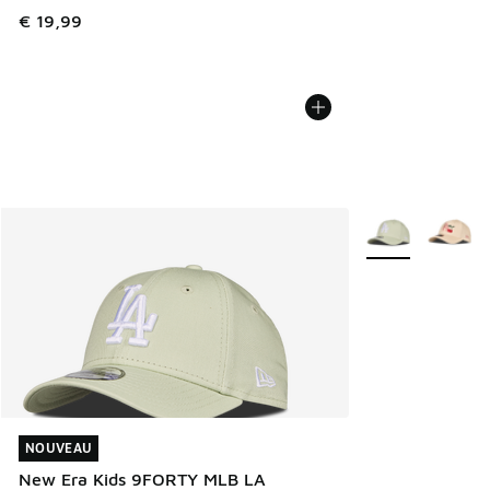
€ 19,99
Plus de couleurs 
NOUVEAU
NOUVEAU
New Era Kids 9FORTY MLB LA