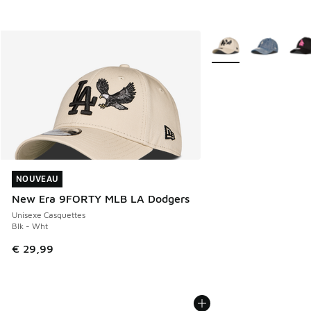
Plus de couleurs disp
NOUVEAU
NOUVEAU
New Era 9FORTY MLB LA Dodgers
Unisexe Casquettes
Blk - Wht
€ 29,99