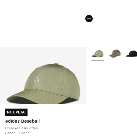
Plus de couleurs dispo
NOUVEAU
NOUVEAU
adidas Baseball
Unisexe Casquettes
Green - Green