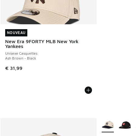
NOUVEAU
NOUVEAU
New Era 9FORTY MLB New York
Yankees
Unisexe Casquettes
Ash Brown - Black
€ 31,99
Plus de couleurs 