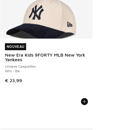
NOUVEAU
NOUVEAU
New Era Kids 9FORTY MLB New York
Yankees
Unisexe Casquettes
Wht - Blk
€ 23,99