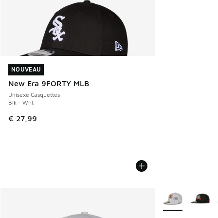
NOUVEAU
NOUVEAU
New Era 9FORTY MLB
Unisexe Casquettes
Blk - Wht
€ 27,99
Plus de couleurs 