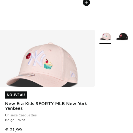
Plus de couleurs 
NOUVEAU
NOUVEAU
New Era Kids 9FORTY MLB New York
Yankees
Unisexe Casquettes
Beige - Wht
€ 21,99