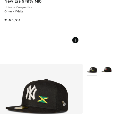
New Era 9Fifty Mlb
Unisexe Casquettes
Olive - White
€ 43,99
Plus de couleurs 