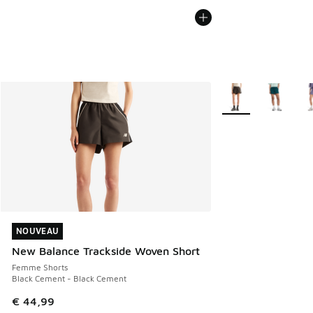
Plus de couleurs dis
NOUVEAU
NOUVEAU
New Balance Trackside Woven Short
Femme Shorts
Black Cement - Black Cement
€ 44,99