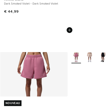
Dark Smoked Violet - Dark Smoked Violet
€ 44,99
Plus de couleurs dispo
NOUVEAU
NOUVEAU