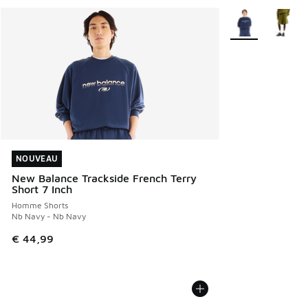
Plus de couleurs 
NOUVEAU
NOUVEAU
New Balance Trackside French Terry
Short 7 Inch
Homme Shorts
Nb Navy - Nb Navy
€ 44,99