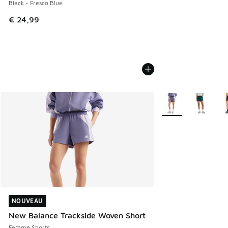
Black - Fresco Blue
€ 24,99
Plus de couleurs dis
NOUVEAU
NOUVEAU
New Balance Trackside Woven Short
Femme Shorts