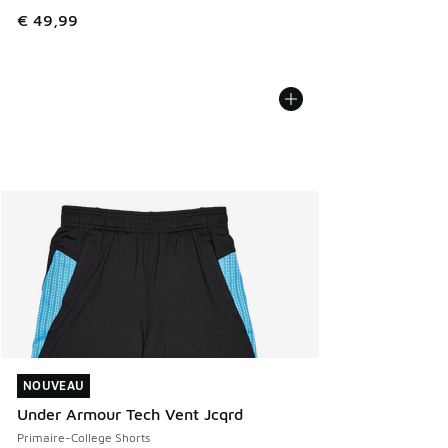
€ 49,99
NOUVEAU
NOUVEAU
Under Armour Tech Vent Jcqrd
Primaire-College Shorts