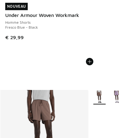
NOUVEAU
NOUVEAU
Under Armour Woven Workmark
Homme Shorts
Fresco Blue - Black
€ 29,99
Plus de couleurs dispo