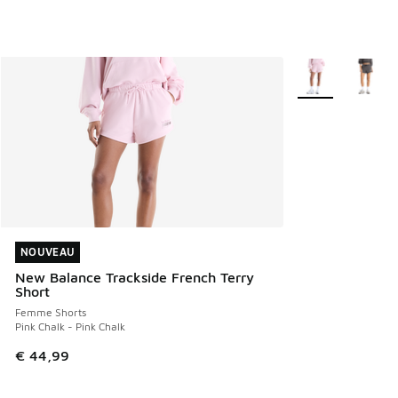
Plus de couleurs 
NOUVEAU
NOUVEAU
New Balance Trackside French Terry
Short
Femme Shorts
Pink Chalk - Pink Chalk
€ 44,99