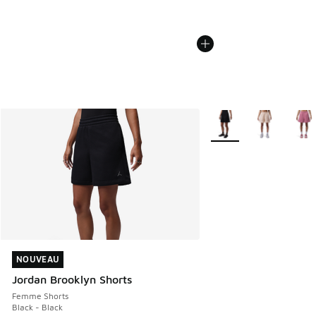
Plus de couleurs dispo
NOUVEAU
NOUVEAU
Jordan Brooklyn Shorts
Femme Shorts
Black - Black