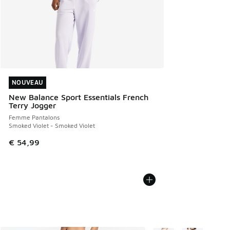
NOUVEAU
NOUVEAU
New Balance Sport Essentials French
Terry Jogger
Femme Pantalons
Smoked Violet - Smoked Violet
€ 54,99