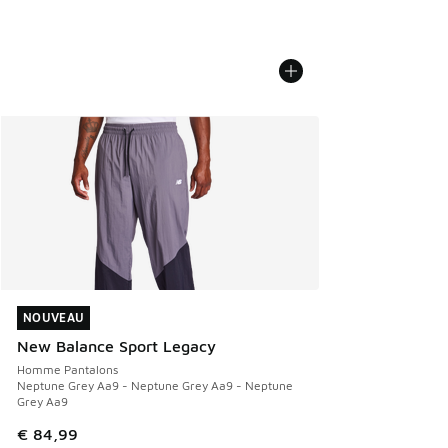
NOUVEAU
NOUVEAU
New Balance Sport Legacy
Homme Pantalons
Neptune Grey Aa9 - Neptune Grey Aa9 - Neptune
Grey Aa9
€ 84,99