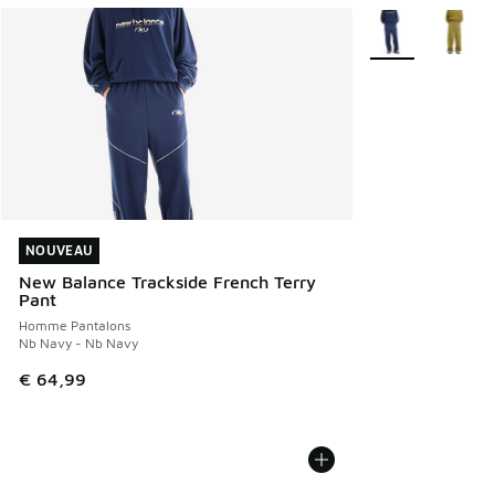
Plus de couleurs 
NOUVEAU
NOUVEAU
New Balance Trackside French Terry
Pant
Homme Pantalons
Nb Navy - Nb Navy
€ 64,99