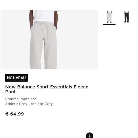
Plus de couleurs 
NOUVEAU
NOUVEAU
New Balance Sport Essentials Fleece
Pant
Homme Pantalons
Athletic Grey - Athletic Grey
€ 64,99