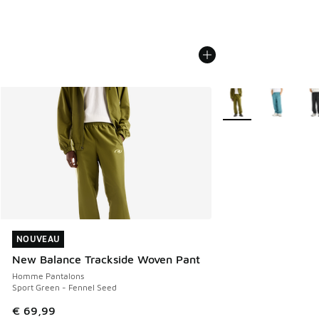
Plus de couleurs dis
NOUVEAU
NOUVEAU
New Balance Trackside Woven Pant
Homme Pantalons
Sport Green - Fennel Seed
€ 69,99