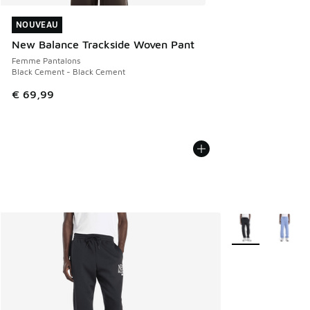
NOUVEAU
NOUVEAU
New Balance Trackside Woven Pant
Femme Pantalons
Black Cement - Black Cement
€ 69,99
Plus de couleurs 