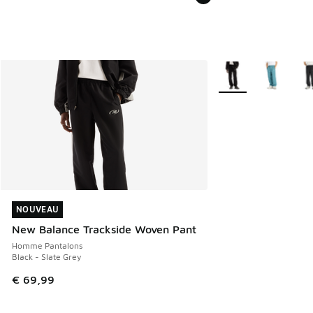
Plus de couleurs dis
NOUVEAU
NOUVEAU
New Balance Trackside Woven Pant
Homme Pantalons
Black - Slate Grey
€ 69,99