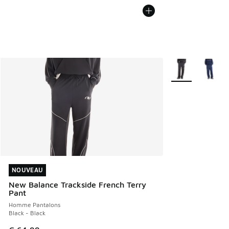
Plus de couleurs 
NOUVEAU
NOUVEAU
New Balance Trackside French Terry
Pant
Homme Pantalons
Black - Black