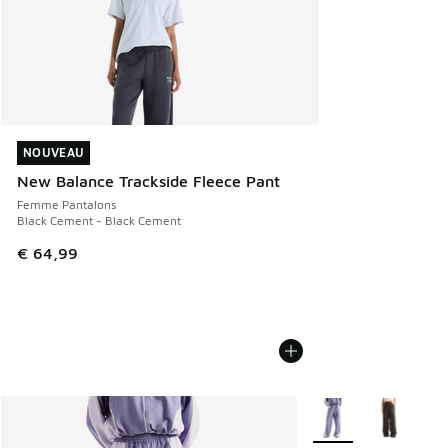
NOUVEAU
NOUVEAU
New Balance Trackside Fleece Pant
Femme Pantalons
Black Cement - Black Cement
€ 64,99
Plus de couleurs dis