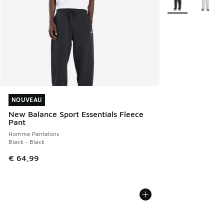
NOUVEAU
NOUVEAU
New Balance Sport Essentials Fleece
Pant
Homme Pantalons
Black - Black
€ 64,99