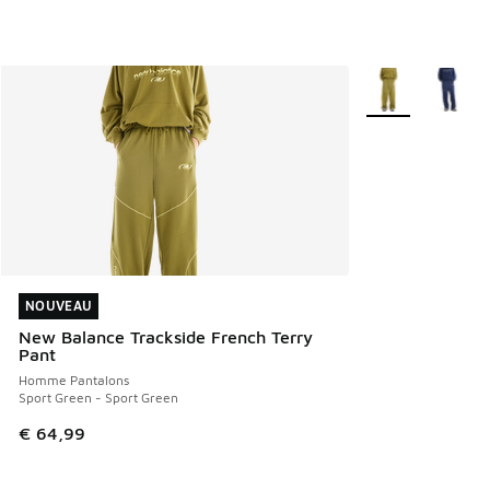
Plus de couleurs 
NOUVEAU
NOUVEAU
New Balance Trackside French Terry
Pant
Homme Pantalons
Sport Green - Sport Green
€ 64,99