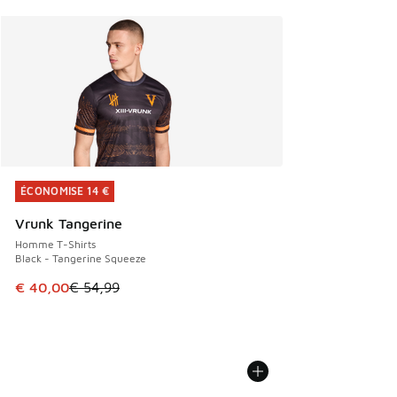
ÉCONOMISE 14 €
ÉCONOMISE 14 €
Vrunk Tangerine
Homme T-Shirts
Black - Tangerine Squeeze
Cet article est en promotion. Prix en baisse de € 54,99 à 
€ 40,00
€ 54,99