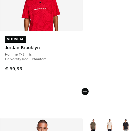
NOUVEAU
NOUVEAU
Jordan Brooklyn
Homme T-Shirts
University Red - Phantom
€ 39,99
Plus de couleurs dispo