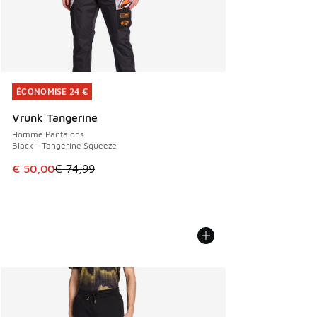
ÉCONOMISE 24 €
ÉCONOMISE 24 €
Vrunk Tangerine
Homme Pantalons
Black - Tangerine Squeeze
Cet article est en promotion. Prix en baisse de € 74,99 à 
€ 50,00
€ 74,99