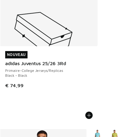
NOUVEAU
NOUVEAU
adidas Juventus 25/26 3Rd
Primaire-College Jerseys/Replicas
Black - Black
€ 74,99
Plus de couleurs dispo