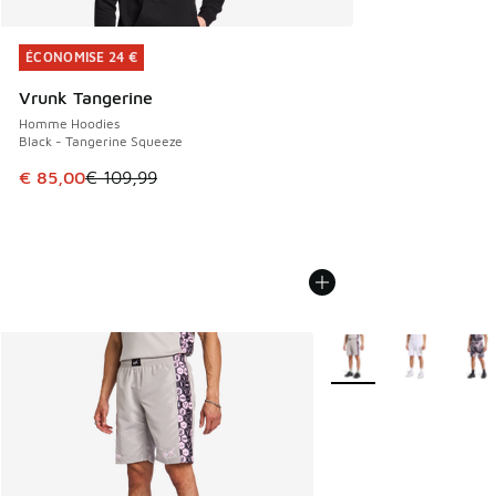
ÉCONOMISE 24 €
ÉCONOMISE 24 €
Vrunk Tangerine
Homme Hoodies
Black - Tangerine Squeeze
Cet article est en promotion. Prix en baisse de € 109,99 à
€ 85,00
€ 109,99
Plus de couleurs dispo