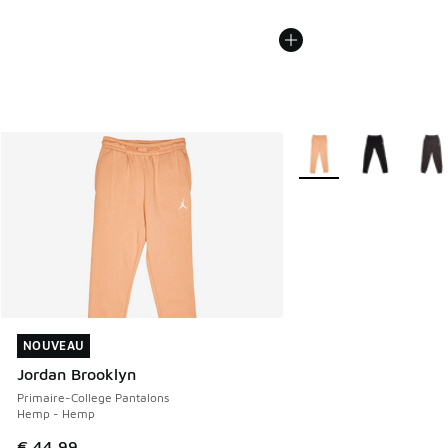
Plus de couleurs dispo
NOUVEAU
NOUVEAU
Jordan Brooklyn
Primaire-College Pantalons
Hemp - Hemp
€ 44,99