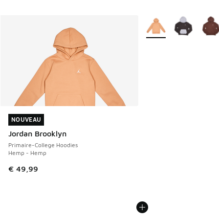
Plus de couleurs dispo
NOUVEAU
NOUVEAU
Jordan Brooklyn
Primaire-College Hoodies
Hemp - Hemp
€ 49,99