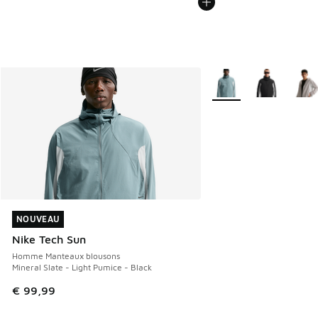
Plus de couleurs dispo
NOUVEAU
NOUVEAU
Nike Tech Sun
Homme Manteaux blousons
Mineral Slate - Light Pumice - Black
€ 99,99