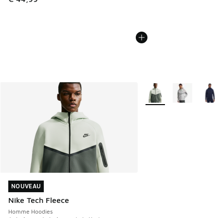
Plus de couleurs dispo
NOUVEAU
NOUVEAU
Nike Tech Fleece
Homme Hoodies