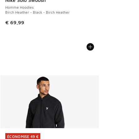
Nike Solo Swoosh
Homme Hoodies
Birch Heather - Black - Birch Heather
€ 69,99
ÉCONOMISE 49 €
ÉCONOMISE 49 €