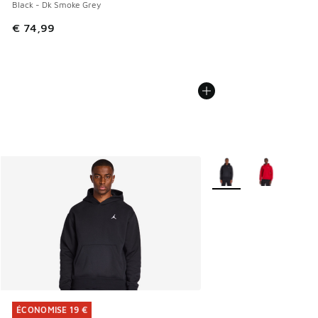
Black - Dk Smoke Grey
€ 74,99
Plus de couleurs dispo
ÉCONOMISE 19 €
ÉCONOMISE 19 €