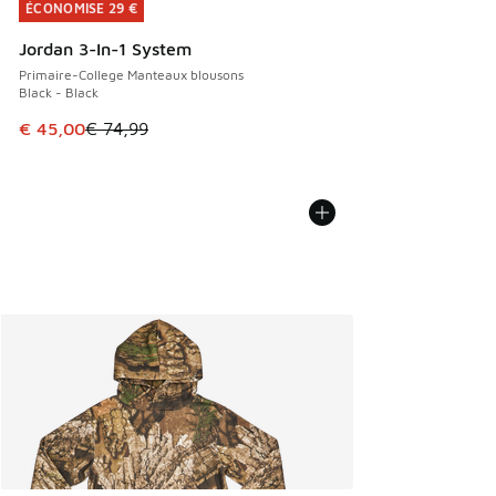
ÉCONOMISE 29 €
ÉCONOMISE 29 €
Jordan 3-In-1 System
Primaire-College Manteaux blousons
Black - Black
Cet article est en promotion. Prix en baisse de € 74,99 à 
€ 45,00
€ 74,99