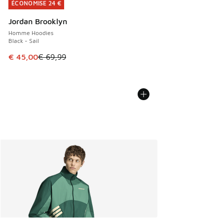
ÉCONOMISE 24 €
ÉCONOMISE 24 €
Jordan Brooklyn
Homme Hoodies
Black - Sail
Cet article est en promotion. Prix en baisse de € 69,99 à 
€ 45,00
€ 69,99