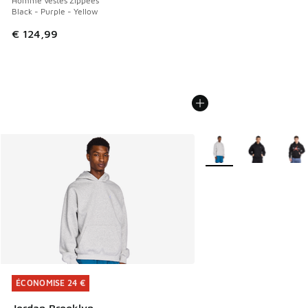
Homme Vestes Zippees
Black - Purple - Yellow
€ 124,99
Plus de couleurs dispo
ÉCONOMISE 24 €
ÉCONOMISE 24 €