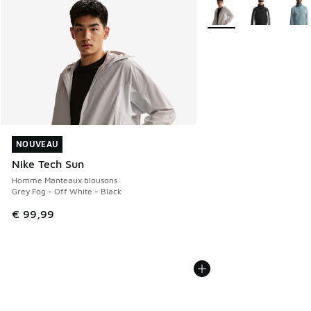
Plus de couleurs dispo
NOUVEAU
NOUVEAU
Nike Tech Sun
Homme Manteaux blousons
Grey Fog - Off White - Black
€ 99,99