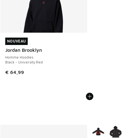
NOUVEAU
NOUVEAU
Jordan Brooklyn
Homme Hoodies
Black - University Red
€ 64,99
Plus de couleurs dispo