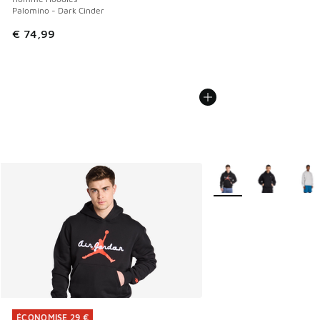
Palomino - Dark Cinder
€ 74,99
Plus de couleurs dispo
ÉCONOMISE 29 €
ÉCONOMISE 29 €