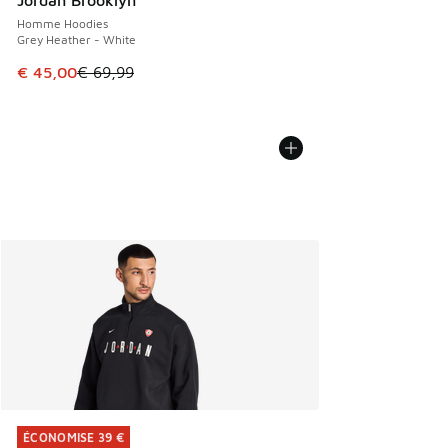
Jordan Brooklyn
Homme Hoodies
Grey Heather - White
Cet article est en promotion. Prix en baisse de € 69,99 à 
€ 45,00
€ 69,99
ÉCONOMISE 39 €
ÉCONOMISE 39 €