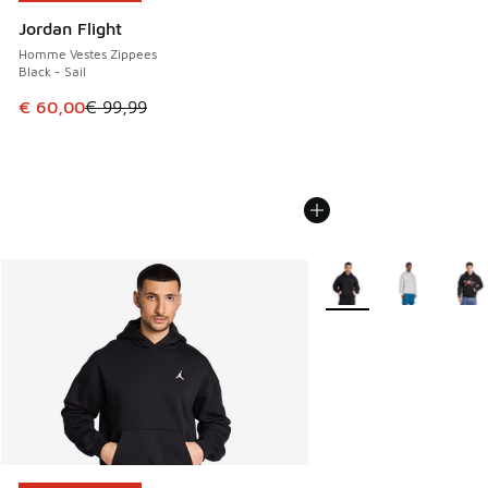
Jordan Flight
Homme Vestes Zippees
Black - Sail
Cet article est en promotion. Prix en baisse de € 99,99 à 
€ 60,00
€ 99,99
Plus de couleurs dispo