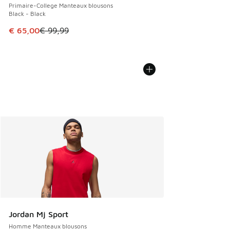
Primaire-College Manteaux blousons
Black - Black
Cet article est en promotion. Prix en baisse de € 99,99 à 
€ 65,00
€ 99,99
Jordan Mj Sport
Homme Manteaux blousons