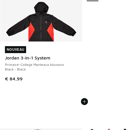
NOUVEAU
NOUVEAU
Jordan 3-In-1 System
Primaire-College Manteaux blousons
Black - Black
€ 84,99