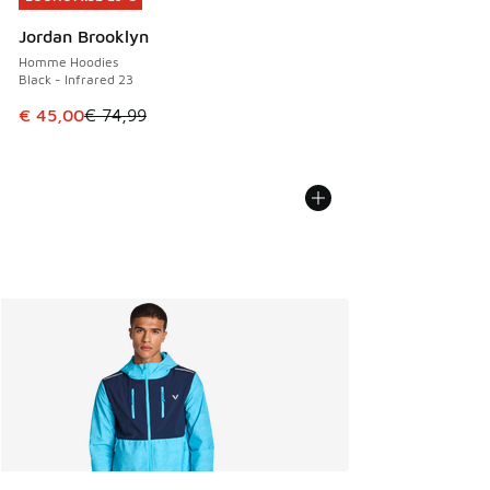
Jordan Brooklyn
Homme Hoodies
Black - Infrared 23
Cet article est en promotion. Prix en baisse de € 74,99 à 
€ 45,00
€ 74,99