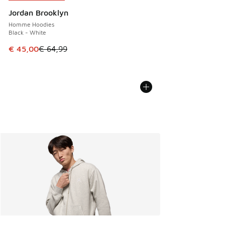
Jordan Brooklyn
Homme Hoodies
Black - White
Cet article est en promotion. Prix en baisse de € 64,99 à 
€ 45,00
€ 64,99