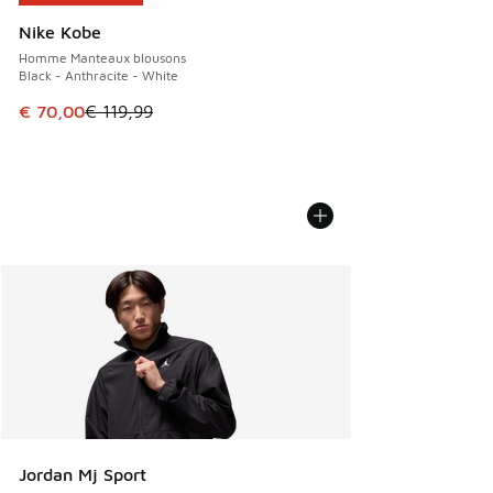
Nike Kobe
Homme Manteaux blousons
Black - Anthracite - White
Cet article est en promotion. Prix en baisse de € 119,99 à
€ 70,00
€ 119,99
Jordan Mj Sport