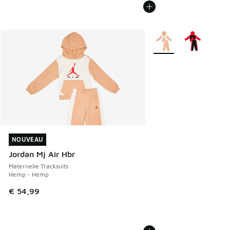
Plus de couleurs dispo
NOUVEAU
NOUVEAU
Jordan Mj Air Hbr
Maternelle Tracksuits
Hemp - Hemp
€ 54,99