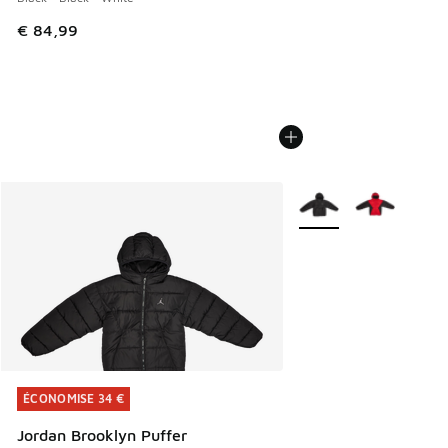
€ 84,99
Plus de couleurs dispo
ÉCONOMISE 34 €
ÉCONOMISE 34 €
Jordan Brooklyn Puffer