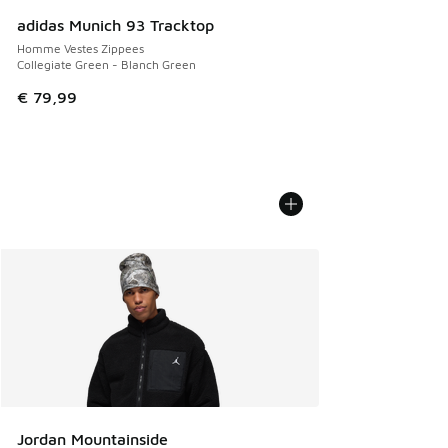
adidas Munich 93 Tracktop
Homme Vestes Zippees
Collegiate Green - Blanch Green
€ 79,99
Jordan Mountainside