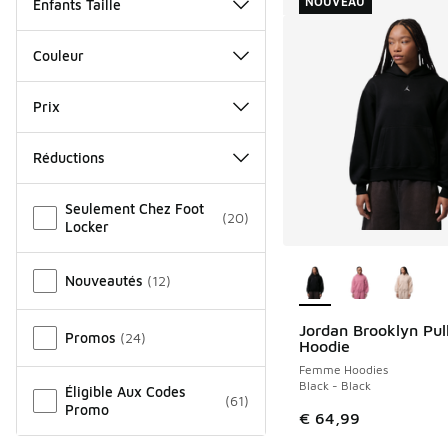
NOUVEAU
Enfants Taille
Couleur
Prix
Réductions
Autre
Seulement Chez Foot
(
20
)
Locker
Plus de couleurs dis
Nouveautés
(
12
)
Jordan Brooklyn Pul
NOUVEAU
Promos
(
24
)
Hoodie
Femme Hoodies
Black - Black
Éligible Aux Codes
(
61
)
Promo
€ 64,99