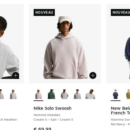
NOUVEAU
NOUVEA
ponibles
Plus de couleurs disponibles
Plus de 
Nike Solo Swoosh
New Bala
NOUVEAU
NOUVEAU
French T
Homme Hoodies
rch Heather
Cream Ii - Sail - Cream Ii
Homme Swe
Nb Navy - 
€ 69,99