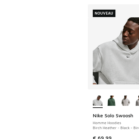
NOUVEAU
Plus de couleurs dis
Nike Solo Swoosh
NOUVEAU
Homme Hoodies
Birch Heather - Black - Bi
€ 69,99