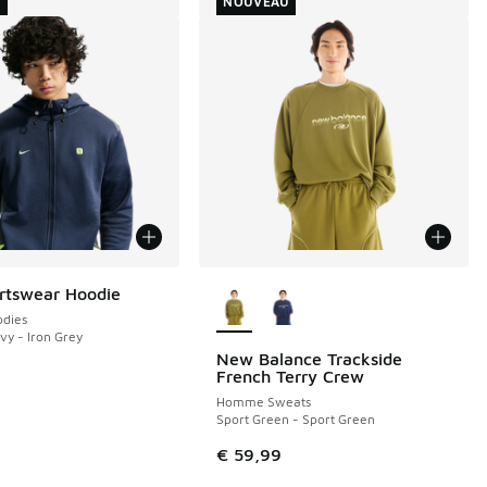
U
NOUVEAU
Plus de couleurs disponibles
rtswear Hoodie
dies
vy - Iron Grey
New Balance Trackside
NOUVEAU
French Terry Crew
Homme Sweats
Sport Green - Sport Green
€ 59,99