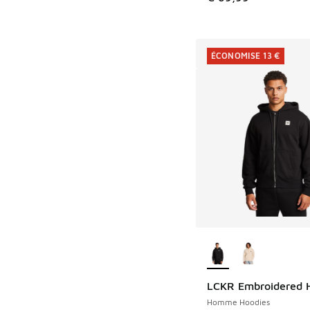
ÉCONOMISE 13 €
Plus de couleurs dis
LCKR Embroidered 
ÉCONOMISE 13 €
Homme Hoodies