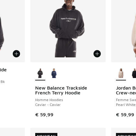
Plus de couleurs disponibles
Plus de 
ide
 Bk
New Balance Trackside
Jordan B
NOUVEAU
NOUVEAU
French Terry Hoodie
Crew-nec
Homme Hoodies
Femme Swe
Caviar - Caviar
Pearl White
€ 59,99
€ 59,99