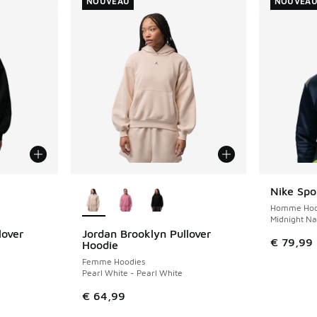
NOUVEAU
NOUVEA
ponibles
Plus de couleurs disponibles
Nike Spo
NOUVEAU
Homme Hoo
Midnight Na
lover
Jordan Brooklyn Pullover
NOUVEAU
€ 79,99
Hoodie
Femme Hoodies
Pearl White - Pearl White
€ 64,99