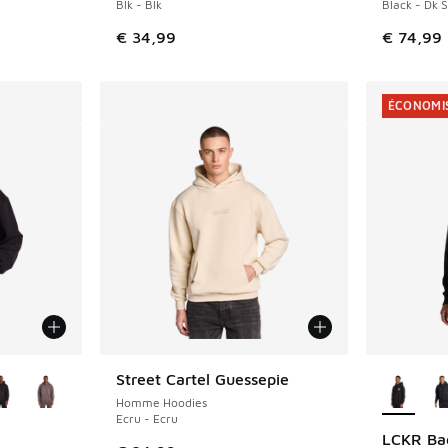
Blk - Blk
Black - Dk 
romotion. Prix en baisse de € 34,99 à € 21,00
€ 34,99
€ 74,99
ÉCONOMIS
ponibles
Plus de 
Street Cartel Guessepie
Homme Hoodies
Ecru - Ecru
LCKR Ba
ÉCONOMIS