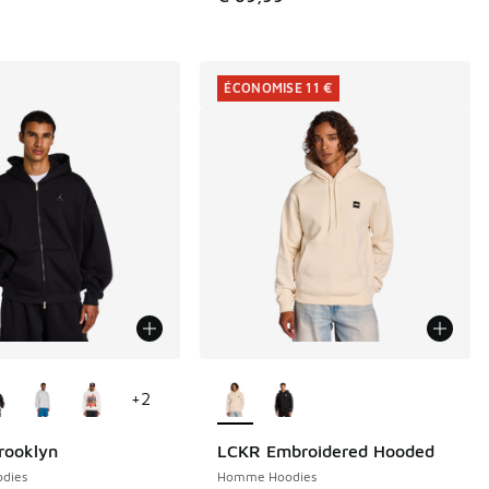
ÉCONOMISE 11 €
couleurs disponibles
Plus de couleurs disponibles
+
2
rooklyn
LCKR Embroidered Hooded
ÉCONOMISE 11 €
dies
Homme Hoodies