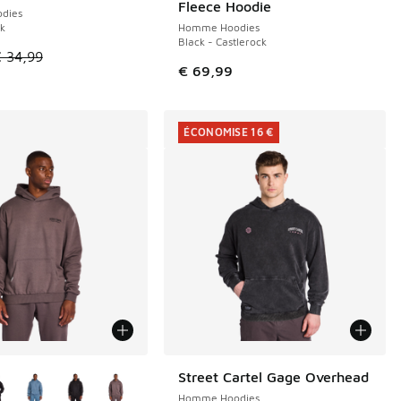
Fleece Hoodie
dies
ck
Homme Hoodies
Black - Castlerock
le est en promotion. Prix en baisse de € 34,99 à € 15,00
 34,99
€ 69,99
ÉCONOMISE 16 €
couleurs disponibles
Street Cartel Gage Overhead
ÉCONOMISE 16 €
Homme Hoodies