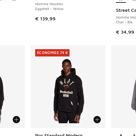
Homme Hoodies
Eggshell - Yellow
Street C
Homme Hoo
€ 139,99
Char - Blk
€ 34,99
ÉCONOMISE 74 €
ponibles
Plus de 
Pro Standard Modern