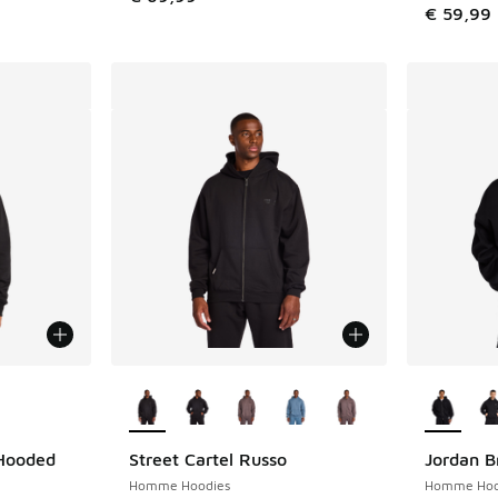
€ 59,99
ponibles
Plus de couleurs disponibles
Plus de 
Hooded
Street Cartel Russo
Jordan B
Homme Hoodies
Homme Hoo