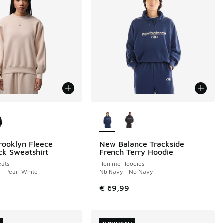
couleurs disponibles
Plus de couleurs disponibles
rooklyn Fleece
New Balance Trackside
NOUVEAU
k Sweatshirt
French Terry Hoodie
ats
Homme Hoodies
 - Pearl White
Nb Navy - Nb Navy
€ 69,99