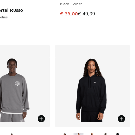
Black - White
artel Russo
Cet article est en promotion. Pri
€ 33,00
€ 49,99
dies
couleurs disponibles
Plus de couleurs disponibles