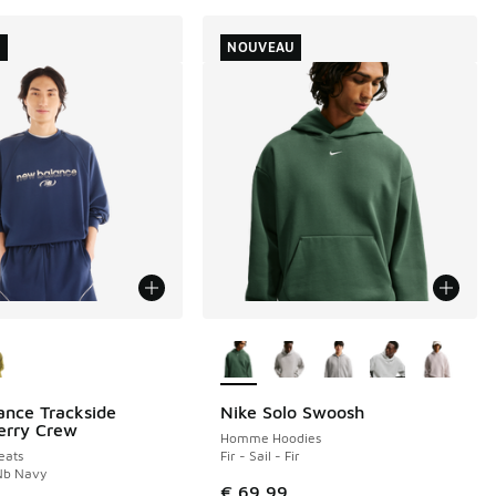
U
NOUVEAU
couleurs disponibles
Plus de couleurs disponibles
nce Trackside
Nike Solo Swoosh
NOUVEAU
erry Crew
Homme Hoodies
ats
Fir - Sail - Fir
Nb Navy
€ 69,99