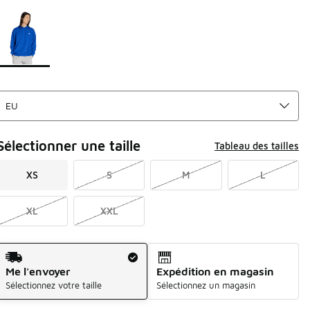
Page 1 sur 1 affichant 1 à 1 des 1 couleurs.
Merci de sélectionner un style
*
Sélectionner une taille
Tableau des tailles
XS
S
M
L
XL
XXL
Mode d'expédition
Me l'envoyer
Expédition en magasin
Sélectionnez votre taille
Sélectionnez un magasin