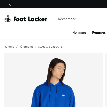
Ce lien ouvrira une nouvelle fenêtre
Hommes​
Femmes
Homme
/
Vêtements
/
Sweats à capuche