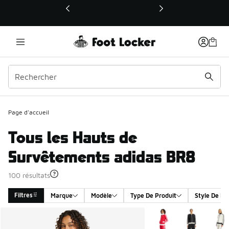
Ce lien ouvrira une nouvelle fenêtre
Page d'accueil
Tous les Hauts de
Survêtements adidas BR8
100 résultats
Filtres
Marque
Modèle
Type De Produit
Style De Pr
Search Results
Plus de couleurs dispo