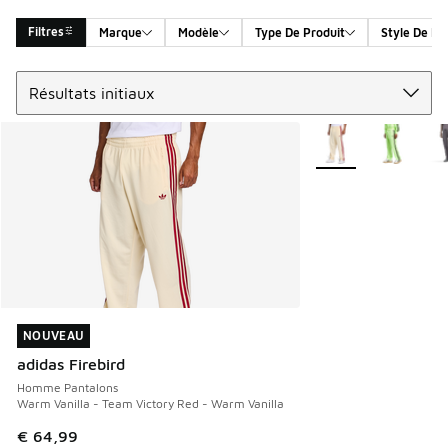
Filtres
Marque
Modèle
Type De Produit
Style De Pr
Trier
Search Results
Plus de couleurs dis
NOUVEAU
NOUVEAU
adidas Firebird
Homme Pantalons
Warm Vanilla - Team Victory Red - Warm Vanilla
€ 64,99