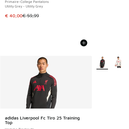
Primaire-College Pantalons
Utility Grey - Utility Grey
Cet article est en promotion. Prix en baisse de € 59,99 à 
€ 40,00
€ 59,99
Plus de couleurs 
adidas Liverpool Fc Tiro 25 Training
Top