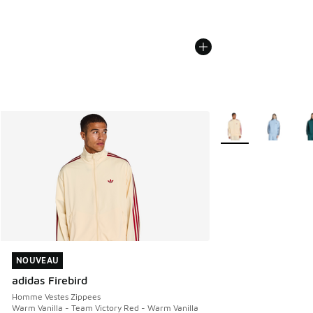
Plus de couleurs dis
NOUVEAU
NOUVEAU
adidas Firebird
Homme Vestes Zippees
Warm Vanilla - Team Victory Red - Warm Vanilla