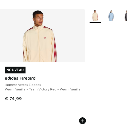
Plus de couleurs dis
NOUVEAU
NOUVEAU
adidas Firebird
Homme Vestes Zippees
Warm Vanilla - Team Victory Red - Warm Vanilla
€ 74,99