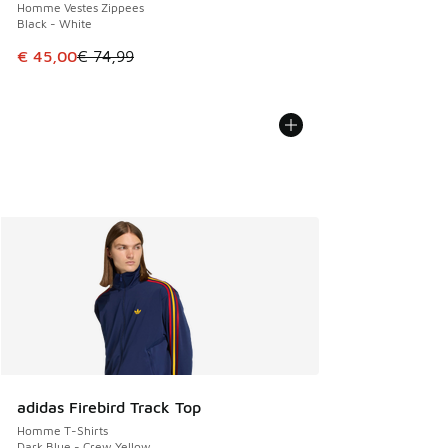
Homme Vestes Zippees
Black - White
Cet article est en promotion. Prix en baisse de € 74,99 à 
€ 45,00
€ 74,99
adidas Firebird Track Top
Homme T-Shirts
Dark Blue - Crew Yellow