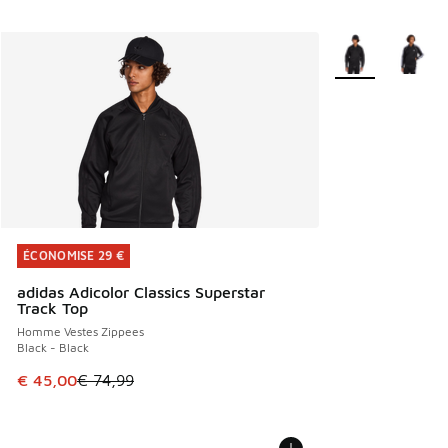
Plus de couleurs 
ÉCONOMISE 29 €
ÉCONOMISE 29 €
adidas Adicolor Classics Superstar
Track Top
Homme Vestes Zippees
Black - Black
Cet article est en promotion. Prix en baisse de € 74,99 à 
€ 45,00
€ 74,99