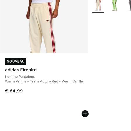
Search Results
Plus de couleurs dis
NOUVEAU
NOUVEAU
adidas Firebird
Homme Pantalons
Warm Vanilla - Team Victory Red - Warm Vanilla
€ 64,99