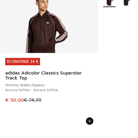
ÉCONOMISE 24 €
ÉCONOMISE 24 €
adidas Adicolor Classics Superstar
Track Top
Homme Vestes Zippees
Aurora Coffee - Aurora Coffee
Cet article est en promotion. Prix en baisse de € 74,99 à 
€ 50,00
€ 74,99