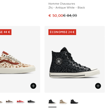
Homme Chaussures
Zhj - Antique White - Black
Cet article est en promotion. Pri
€ 50,00
€ 84,99
E 44 €
ÉCONOMISE 24 €
couleurs disponibles
Plus de couleurs disponibles