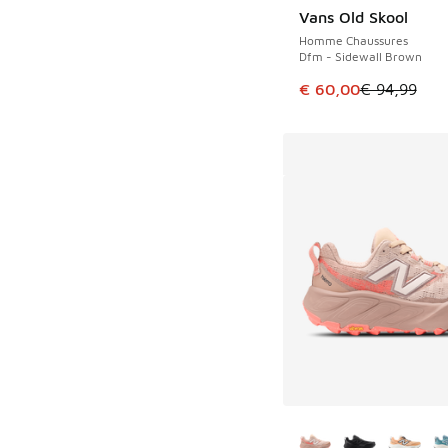
Vans Old Skool
ÉCONOMISE 34 €
Homme Chaussures
Dfm - Sidewall Brown
Cet article est en p
€ 60,00
€ 94,99
Plus de couleurs dis