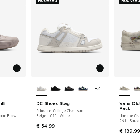
NOUVEAU
NOUVEA
ponibles
Plus de couleurs disponibles
Plus de 
+
2
n8
DC Shoes Stag
Vans Old
NOUVEAU
NOUVEAU
Pack
Primaire-College Chaussures
wood Brown
Beige - Off - White
Homme Cha
2N1 - Souv
€ 54,99
€ 139,9