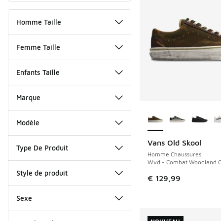
Homme Taille
Femme Taille
Enfants Taille
Marque
Plus de couleurs dis
Modèle
Vans Old Skool
NOUVEAU
Type De Produit
Homme Chaussures
Wvd - Combat Woodland 
Style de produit
€ 129,99
Sexe