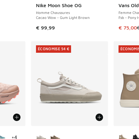
Nike Moon Shoe OG
Vans Old
ÉCONOMIS
Homme Chaussures
Femme Cha
Cacao Wow - Gum Light Brown
Fsb - Pony 
romotion. Prix en baisse de € 94,99 à € 60,00
Cet artic
€ 99,99
€ 75,00
ÉCONOMISE 54 €
ÉCONOMIS
ponibles
Plus de couleurs disponibles
Plus de 
+
4