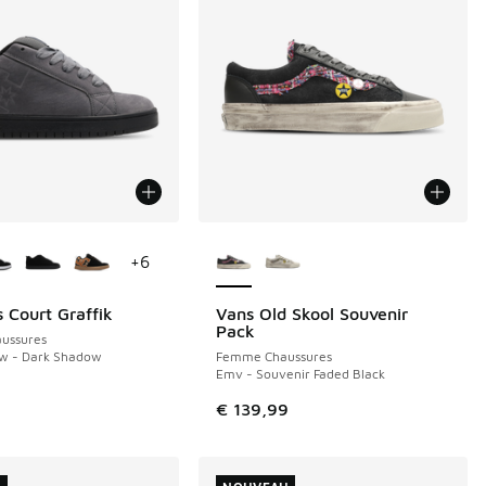
couleurs disponibles
Plus de couleurs disponibles
+
6
 Court Graffik
Vans Old Skool Souvenir
NOUVEAU
Pack
ussures
w - Dark Shadow
Femme Chaussures
Emv - Souvenir Faded Black
€ 139,99