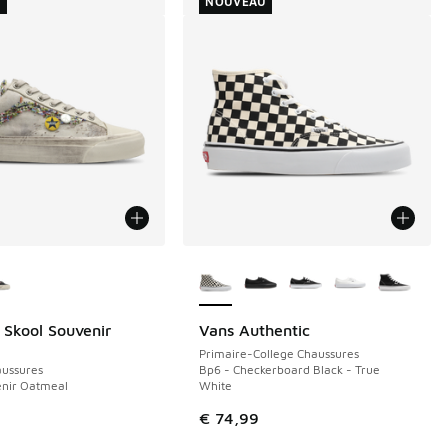
U
NOUVEAU
couleurs disponibles
Plus de couleurs disponibles
 Skool Souvenir
Vans Authentic
NOUVEAU
Primaire-College Chaussures
ussures
Bp6 - Checkerboard Black - True
enir Oatmeal
White
9
€ 74,99