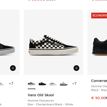
ÉCONOMIS
ponibles
Plus de couleurs disponibles
Converse
ÉCONOMIS
+
7
+
7
Homme Cha
Black - Bla
Vans Old Skool
Cet artic
€ 50,00
Homme Chaussures
ck
Bzw - Checkerboard Black - White