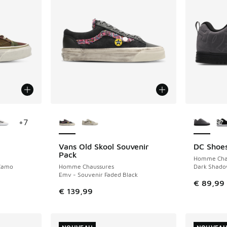
ponibles
Plus de couleurs disponibles
Plus de 
+
7
Vans Old Skool Souvenir
DC Shoes
NOUVEAU
NOUVEAU
Pack
Homme Cha
Camo
Homme Chaussures
Dark Shado
Emv - Souvenir Faded Black
€ 89,99
€ 139,99