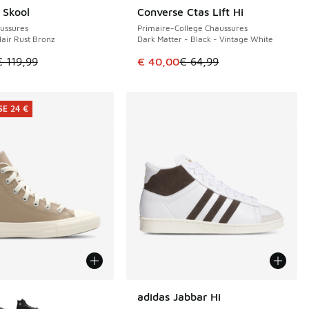
 Skool
Converse Ctas Lift Hi
E 44 €
ÉCONOMISE 24 €
ussures
Primaire-College Chaussures
Hair Rust Bronz
Dark Matter - Black - Vintage White
le est en promotion. Prix en baisse de € 119,99 à € 75,00
Cet article est en promotion. Pri
€ 119,99
€ 40,00
€ 64,99
E 24 €
couleurs disponibles
adidas Jabbar Hi