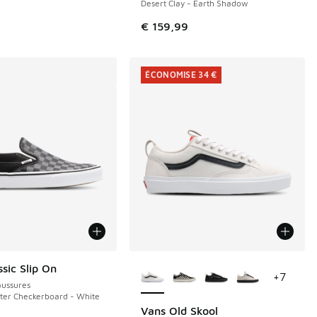
Desert Clay - Earth Shadow
 de € 55,00 à € 50,00
€ 159,99
ÉCONOMISE 34 €
Plus de couleurs disponibles
sic Slip On
+
7
ussures
ter Checkerboard - White
Vans Old Skool
ÉCONOMISE 34 €