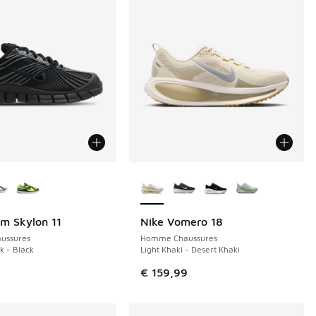
couleurs disponibles
Plus de couleurs disponibles
m Skylon 11
Nike Vomero 18
NOUVEAU
ussures
Homme Chaussures
k - Black
Light Khaki - Desert Khaki
9
€ 159,99