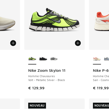
ponibles
Plus de couleurs disponibles
Plus de 
Nike Zoom Skylon 11
Nike P-
NOUVEAU
NOUVEAU
Homme Chaussures
Homme Cha
Volt - Metallic Silver - Black
Sail - Cosmi
€ 129,99
€ 119,99
NOUVEAU
NOUVEA