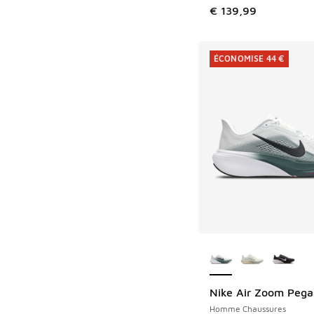
€ 139,99
ÉCONOMISE 44 €
Plus de couleurs dis
Nike Air Zoom Pega
ÉCONOMISE 44 €
Homme Chaussures