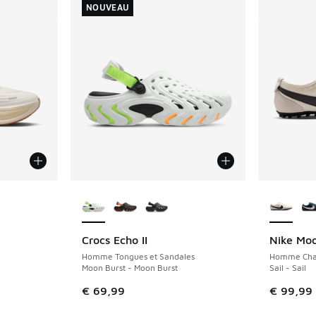
NOUVEAU
ponibles
Plus de couleurs disponibles
Plus de 
Crocs Echo II
Nike Mo
NOUVEAU
Homme Tongues et Sandales
Homme Cha
Moon Burst - Moon Burst
Sail - Sail
€ 69,99
€ 99,99