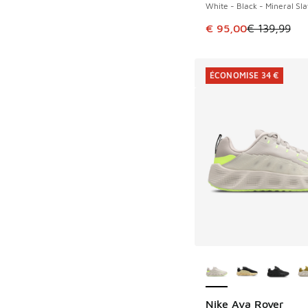
White - Black - Mineral Sla
Cet article est en p
€ 95,00
€ 139,99
ÉCONOMISE 34 €
Plus de couleurs dis
Nike Ava Rover
ÉCONOMISE 34 €