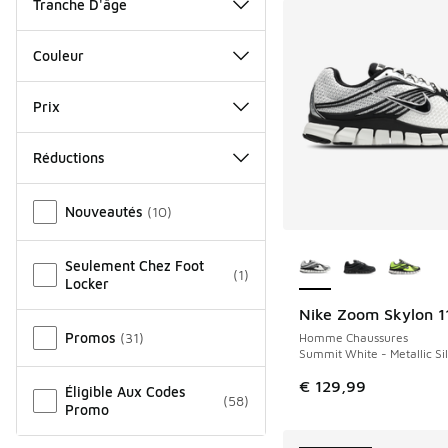
Tranche D'âge
Couleur
Prix
Réductions
Autre
Nouveautés
(
10
)
Plus de couleurs dis
Seulement Chez Foot
(
1
)
Locker
Nike Zoom Skylon 1
NOUVEAU
Promos
(
31
)
Homme Chaussures
Summit White - Metallic Sil
€ 129,99
Éligible Aux Codes
(
58
)
Promo