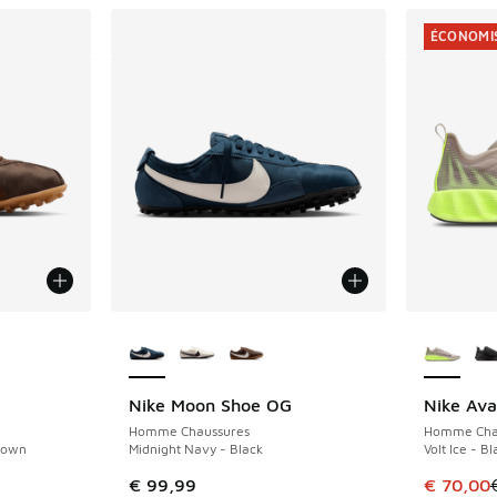
ÉCONOMIS
ponibles
Plus de couleurs disponibles
Plus de 
Nike Moon Shoe OG
Nike Ava
ÉCONOMIS
Homme Chaussures
Homme Cha
rown
Midnight Navy - Black
Volt Ice - B
Cet artic
€ 99,99
€ 70,00