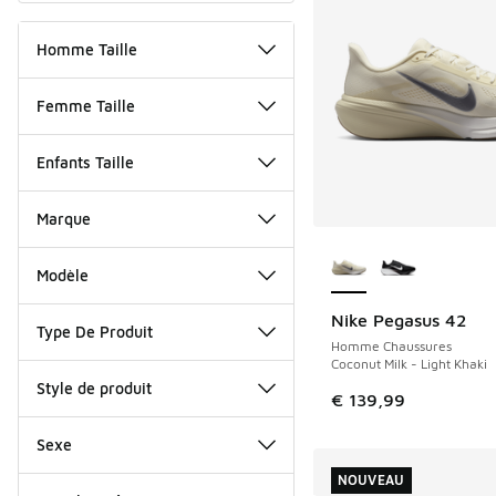
Homme Taille
Femme Taille
Enfants Taille
Marque
Plus de couleurs dis
Modèle
Nike Pegasus 42
NOUVEAU
Type De Produit
Homme Chaussures
Coconut Milk - Light Khaki
Style de produit
€ 139,99
Sexe
NOUVEAU