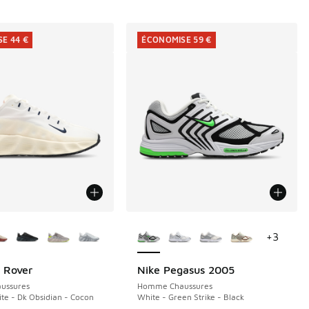
E 44 €
ÉCONOMISE 59 €
couleurs disponibles
Plus de couleurs disponibles
+
3
 Rover
Nike Pegasus 2005
E 44 €
ÉCONOMISE 59 €
ussures
Homme Chaussures
e - Dk Obsidian - Cocon
White - Green Strike - Black