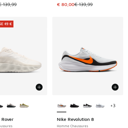
le est en promotion. Prix en baisse de € 139,99 à € 95,00
Cet article est en promotion. Pri
€ 139,99
€ 80,00
€ 139,99
E 49 €
couleurs disponibles
Plus de couleurs disponibles
+
3
 Rover
Nike Revolution 8
E 49 €
ussures
Homme Chaussures