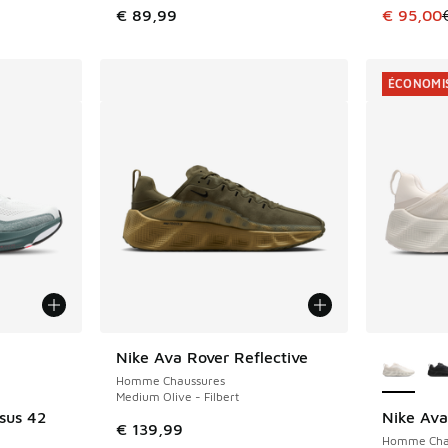
Cet artic
€ 89,99
€ 95,00
ÉCONOMIS
ponibles
Plus de 
Nike Ava Rover Reflective
Homme Chaussures
Medium Olive - Filbert
sus 42
Nike Ava
ÉCONOMIS
€ 139,99
Homme Cha