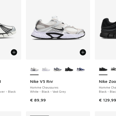
ponibles
Plus de couleurs disponibles
Plus de 
1
Nike V5 Rnr
Nike Zoo
NOUVEAU
NOUVEAU
Homme Chaussures
Homme Cha
ver - Black
White - Black - Vast Grey
Black - Blac
€ 89,99
€ 129,9