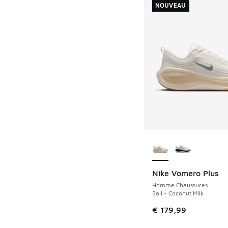
NOUVEAU
Plus de couleurs dis
Nike Vomero Plus
NOUVEAU
Homme Chaussures
Sail - Coconut Milk
€ 179,99