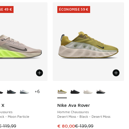
E 49 €
ÉCONOMISE 59 €
couleurs disponibles
Plus de couleurs disponibles
+
6
 X
Nike Ava Rover
E 49 €
ÉCONOMISE 59 €
ussures
Homme Chaussures
lack - Moon Particle
Desert Moss - Black - Desert Moss
le est en promotion. Prix en baisse de € 119,99 à € 70,00
Cet article est en promotion. Pri
€ 119,99
€ 80,00
€ 139,99