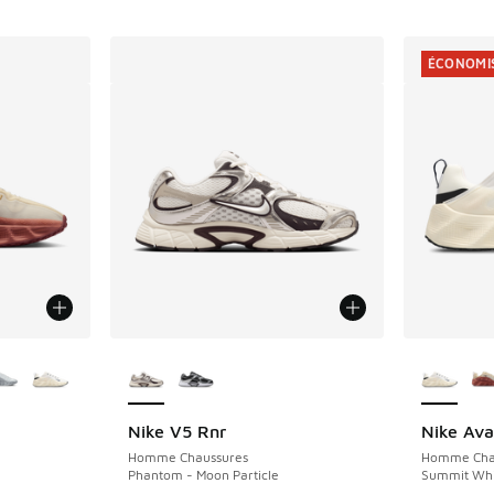
ÉCONOMIS
ponibles
Plus de couleurs disponibles
Plus de 
Nike V5 Rnr
Nike Ava
ÉCONOMIS
Homme Chaussures
Homme Cha
Phantom - Moon Particle
Summit Whit