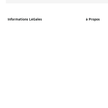
Informations LéGales
à Propos
Déclaration relative aux cookies
À propos de F
Déclaration de confidentialité
Espace Presse
Conditions générales
Travailler che
Index Égalité Professionnelle
Sitemap Produi
Femmes-Hommes
Sitemap Produ
Énoncé d’accessibilité
Vos droits