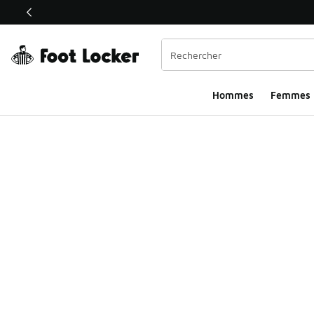
Ce lien ouvrira une nouvelle fenêtre
Hommes​
Femmes